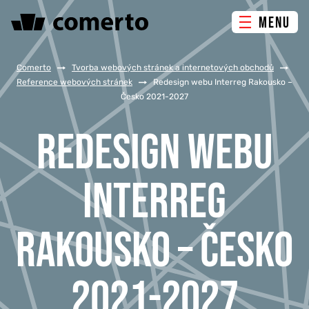
MENU
ONLINE MARKETING
Comerto
/
Tvorba webových stránek a internetových obchodů
/
Reference webových stránek
/
Redesign webu Interreg Rakousko –
Česko 2021-2027
TVORBA WEBU
REDESIGN WEBU
PORADENSTVÍ & ŠKOLENÍ
INTERREG
REFERENCE
O NÁS
RAKOUSKO – ČESKO
KONTAKTY
2021-2027