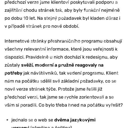
předchozí verze jsme klientovi poskytovali podporu a
zajištění chodu stránek tak, aby byly funkční nejméně
po dobu 10 let. Na stejný požadavek byl kladen důraz i
v případě stránek pro nové období.
Internetové stránky přeshraničního programu obsahují
všechny relevantní informace, které jsou veřejnosti k
dispozici. Pravidelně u nich dochází k redesignu, aby
zůstaly
svěží, moderní a pružně reagovaly na
potřeby
jak návštěvníků, tak vedení programu. Klient
nám na počátku sdělil své základní požadavky, co se
nové verze stránek týče. Protože jsme řešili již
předchozí verzi, tak jsme se rychle zorientovali a se
vším si poradili. Co bylo třeba hned na počátku vyřešit?
jednalo se o web se
dvěma jazykovými
verzemi
(němčina a čeština)