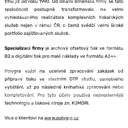
trhu již od roku 1990. Od lokální brněnské firmy se tato
společnost postupně transformovala na velmi
vyhledávaného realizátora komplexních tiskařských
služeb nejen v rámci ČR, o čemž svědčí velmi široké
portfolio zajišťovaných služeb.
Specializací firmy
je archový ofsetový tisk ve formátu
B2 a digitální tisk pro malé náklady ve formátu A3++.
Polygra vsází na ucelené zpracování zakázek od
přípravy tisku ve vlastním DTP studiu, samotného
vytištění, až po následné knihařské zpracování nebo
kompletování. Pro tyto účely používá nejmodernější
technologie a tiskové stroje zn. KOMORI.
Více o klientovi na
www.polygra.cz