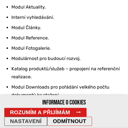
Modul Aktuality.
Interní vyhledávání.
Modul Články.
Modul Reference.
Modul Fotogalerie.
Modulárnost pro budoucí rozvoj.
Katalog produktů/služeb – propojení na referenční
realizace.
Modul Downloads pro pořádání velkého počtu
dokumentů ke stažení.
INFORMACE O COOKIES
Možnost zobrazení pop-up okna pro příležitostnou
ROZUMÍM A PŘIJÍMÁM
prezentaci akcí.
NASTAVENÍ
ODMÍTNOUT
Automatické ukládání mailových adres