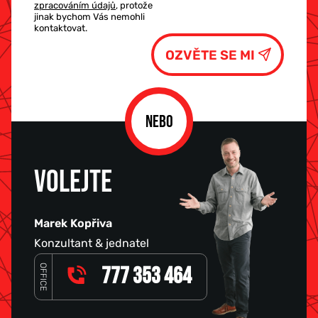
zpracováním údajů
, protože
jinak bychom Vás nemohli
kontaktovat.
NEBO
VOLEJTE
Marek Kopřiva
Konzultant & jednatel
OFFICE
777 353 464