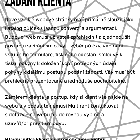
ZADÁNÍ KLIENTA
Nově vzniklé webové stránky mají primárně sloužit jako
katalog půjček s jasnou konverzí a argumentací.
Budoucí web musí uživateli zpřehlednit a zjednodušit
postup uzavírání smlouvy - výběr půjčky, vyplnění
vstupního formuláře, tisk nebo odeslání smlouvy k
tisku, pokyny k doložení kopií potřebných údajů,
pokyny k dalšímu postupu podání žádosti. Vše musí být
přehledně prezentované a jednoduše pochopitelné.
Záměrem klienta je postup, kdy si klient vše najde na
webu a v podstatě nemusí Multirent kontaktovat
s dotazy - na webu půjde rovnou vyplnit a
uzavřít/připravit smlouvu.
Hlavní výtka klienta k předchozímu webu: