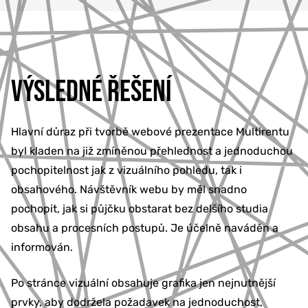
VÝSLEDNÉ ŘEŠENÍ
Hlavní důraz při tvorbě webové prezentace Multirentu
byl kladen na již zmíněnou přehlednost a jednoduchou
pochopitelnost jak z vizuálního pohledu, tak i
obsahového. Návštěvník webu by měl snadno
pochopit, jak si půjčku obstarat bez delšího studia
obsahu a procesních postupů. Je účelně naváděn a
informován.
Po stránce vizuální obsahuje grafika jen nejnutnější
prvky, aby dodržela požadavek na jednoduchost,