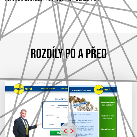
ROZDÍLY PO A PŘED