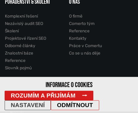
PORADENSTVÍ & ŠKOLENÍ
O NÁS
Komplexní řešení
O firmě
Nezávislý audit SEO
Comerto tým
Školení
Reference
Projektové řízení SEO
Kontakty
Odborné články
Práce v Comertu
Znalostní báze
Co se u nás děje
Reference
Slovník pojmů
INFORMACE O COOKIES
2011 - 2026 © Comerto, s.r.o.
ROZUMÍM A PŘIJÍMÁM
Mapa stránek
GDPR
Cookies
Vyhledávání
DemoWeb
NASTAVENÍ
ODMÍTNOUT
IP Adresa