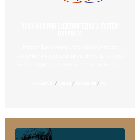
NOVÝ WEB PRO ELEKTROFYZIKU A SYSTÉM
DRYPOL®
Modernizace webu pro českého výrobce
systémů na vysoušení zdiva Drypol®. Největší
výzvou bylo zachování dobré optimalizace,...
/
/
/
Tvorba webu
Grafika
Copywriting
CMS