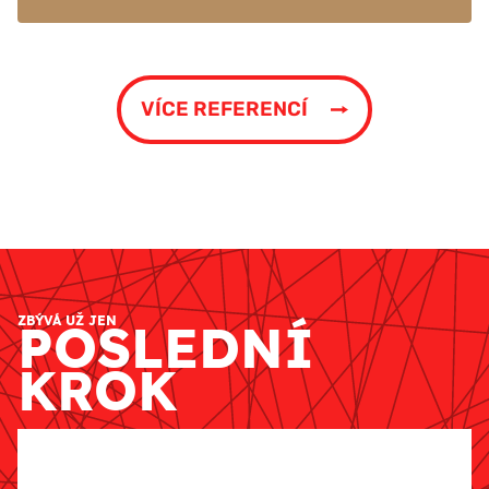
VÍCE REFERENCÍ
ZBÝVÁ UŽ JEN
POSLEDNÍ
KROK