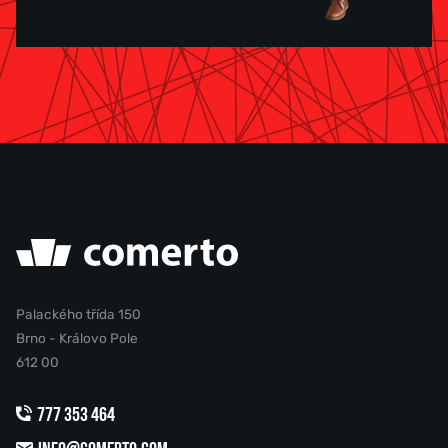
Palackého třída 150
Brno - Královo Pole
612 00
777 353 464