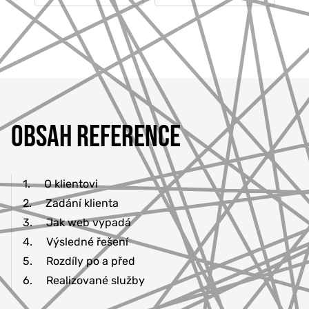
OBSAH REFERENCE
1.
O klientovi
2.
Zadání klienta
3.
Jak web vypadá
4.
Výsledné řešení
5.
Rozdíly po a před
6.
Realizované služby