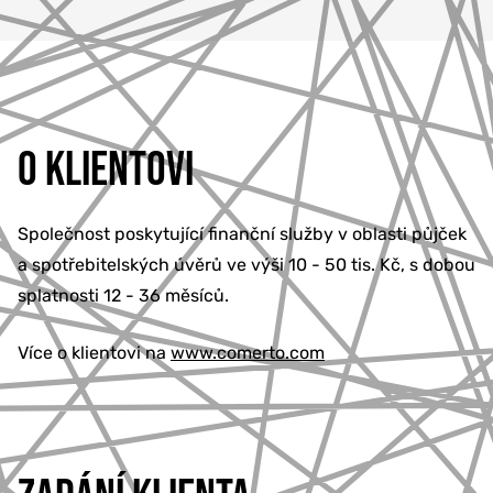
O KLIENTOVI
Společnost poskytující finanční služby v oblasti půjček
a spotřebitelských úvěrů ve výši 10 - 50 tis. Kč, s dobou
splatnosti 12 - 36 měsíců.
Více o klientovi na
www.comerto.com