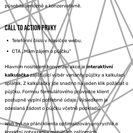
působila seriózně a konzervativně.
CALL TO ACTION PRVKY
Telefonní číslo v hlavičce webu.
CTA „Mám zájem o půjčku“
Hlavním nositelem konverzní akce je
interaktivní
kalkulačka
zajišťující výběr varianty půjčky a kalkulaci
splátek. Z kalkulačky jde snadno na jeden klik požádat o
půjčku. Formou formulářového průvodce klient
postupně vyplní potřebné údaje. Výsledkem je
odeslaná žádost o půjčku včetně podkladů.
Web byl na přání klienta optimalizován pro rychlé a
korektní zobrazení v mobilních zařízeních.