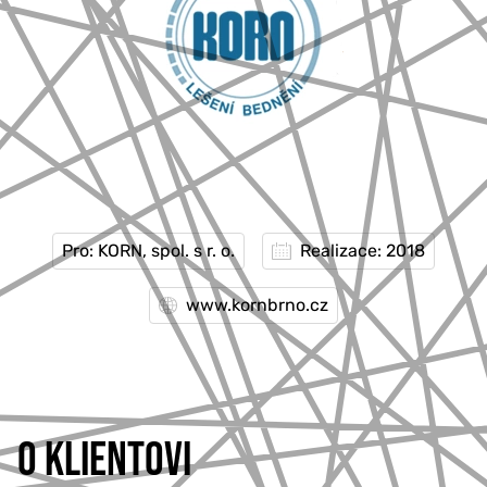
Pro: KORN, spol. s r. o.
Realizace: 2018
www.kornbrno.cz
O KLIENTOVI