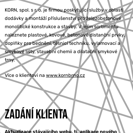
KORN, spol. s r. o. je firmou poskytující služby v oblasti
dodávky a montáží příslušenství pro železobetonové
monolitické konstrukce a stavby. V jejím sortimentu
naleznete plastové, kovové, betonové distanční prvky,
doplňky pro bednění, těsnicí techniku, vylamovací a
smykové lišty, stavební chemii a dilatační smykové
trny.
Více o klientovi na
www.kornbrno.cz
ZADÁNÍ KLIENTA
Aktualizace stávajícího webu, tj. aplikace nového