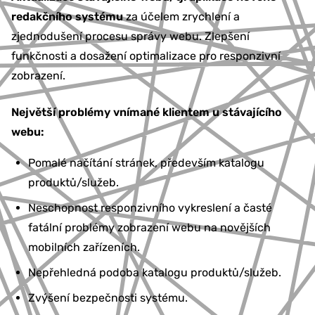
redakčního systému
za účelem zrychlení a
zjednodušení procesu správy webu. Zlepšení
funkčnosti a dosažení optimalizace pro responzivní
zobrazení.
Největší problémy vnímané klientem u stávajícího
webu:
Pomalé načítání stránek, především katalogu
produktů/služeb.
Neschopnost responzivního vykreslení a časté
fatální problémy zobrazení webu na novějších
mobilních zařízeních.
Nepřehledná podoba katalogu produktů/služeb.
Zvýšení bezpečnosti systému.