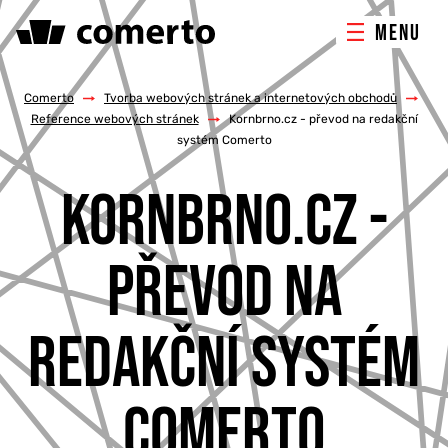
MENU
ONLINE MARKETING
Comerto
/
Tvorba webových stránek a internetových obchodů
/
Reference webových stránek
/
Kornbrno.cz - převod na redakční
systém Comerto
TVORBA WEBU
KORNBRNO.CZ -
PORADENSTVÍ & ŠKOLENÍ
PŘEVOD NA
REFERENCE
O NÁS
REDAKČNÍ SYSTÉM
KONTAKTY
COMERTO