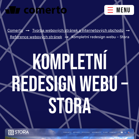
MENU
ONLINE MARKETING
Comerto
/
Tvorba webových stránek a internetových obchodů
/
Reference webových stránek
/
Kompletní redesign webu – Stora
TVORBA WEBU
KOMPLETNÍ
PORADENSTVÍ & ŠKOLENÍ
REDESIGN WEBU –
REFERENCE
STORA
O NÁS
KONTAKTY