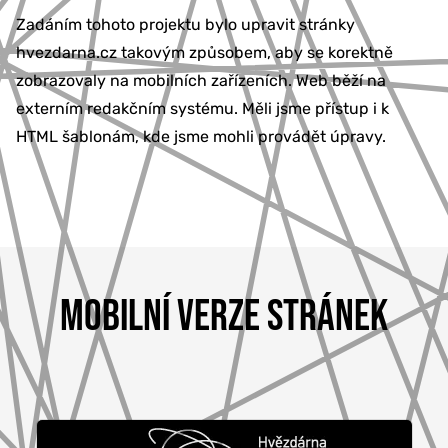
Zadáním tohoto projektu bylo upravit stránky
hvezdarna.cz takovým způsobem, aby se korektně
zobrazovaly na mobilních zařízeních. Web běží na
externím redakčním systému. Měli jsme přístup i k
HTML šablonám, kde jsme mohli provádět úpravy.
MOBILNÍ VERZE STRÁNEK