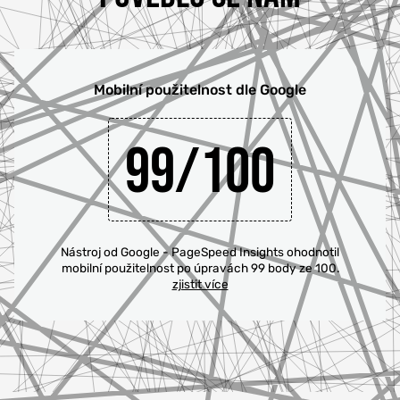
Mobilní použitelnost dle Google
99/100
Nástroj od Google - PageSpeed Insights ohodnotil
mobilní použitelnost po úpravách 99 body ze 100.
zjistit více