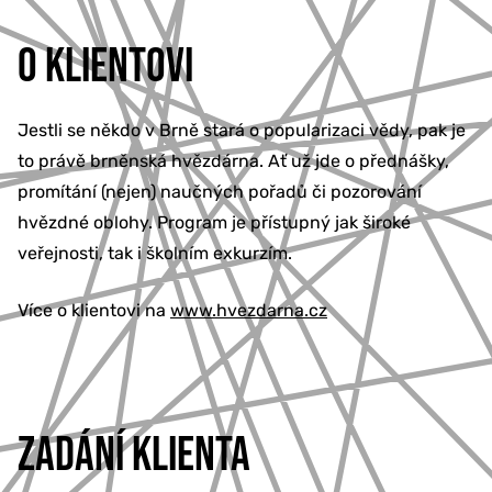
O KLIENTOVI
Jestli se někdo v Brně stará o popularizaci vědy, pak je
to právě brněnská hvězdárna. Ať už jde o přednášky,
promítání (nejen) naučných pořadů či pozorování
hvězdné oblohy. Program je přístupný jak široké
veřejnosti, tak i školním exkurzím.
Více o klientovi na
www.hvezdarna.cz
ZADÁNÍ KLIENTA