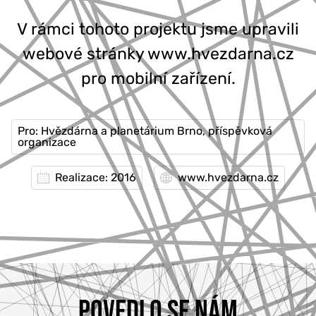
V rámci tohoto projektu jsme upravili
webové stránky www.hvezdarna.cz
pro mobilní zařízení.
Pro: Hvězdárna a planetárium Brno, příspěvková
organizace
Realizace: 2016
www.hvezdarna.cz
POVEDLO SE NÁM