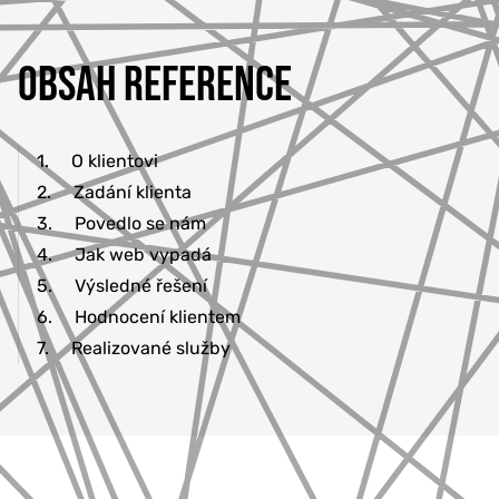
OBSAH REFERENCE
1.
O klientovi
2.
Zadání klienta
3.
Povedlo se nám
4.
Jak web vypadá
5.
Výsledné řešení
6.
Hodnocení klientem
7.
Realizované služby