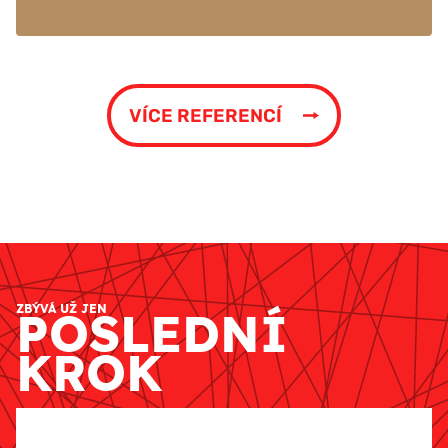
VÍCE REFERENCÍ
ZBÝVÁ UŽ JEN
POSLEDNÍ
KROK