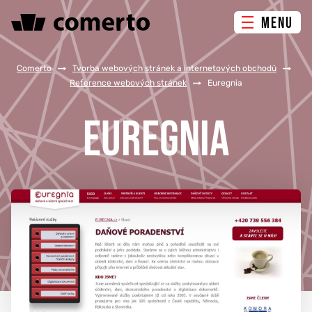
MENU
ONLINE MARKETING
Comerto
/
Tvorba webových stránek a internetových obchodů
/
Reference webových stránek
/
Euregnia
TVORBA WEBU
EUREGNIA
PORADENSTVÍ & ŠKOLENÍ
REFERENCE
O NÁS
KONTAKTY