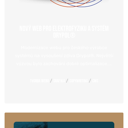
NOVÝ WEB PRO ELEKTROFYZIKU A SYSTÉM
DRYPOL®
Modernizace webu pro českého výrobce
systémů na vysoušení zdiva Drypol®. Největší
výzvou bylo zachování dobré optimalizace,...
/
/
/
Tvorba webu
Grafika
Copywriting
CMS