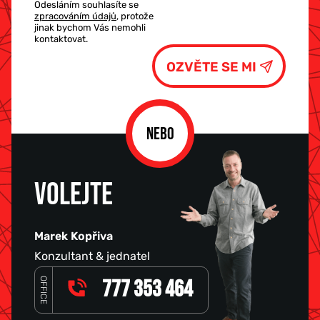
Odesláním souhlasíte se
zpracováním údajů
, protože
jinak bychom Vás nemohli
kontaktovat.
NEBO
VOLEJTE
Marek Kopřiva
Konzultant & jednatel
OFFICE
777 353 464