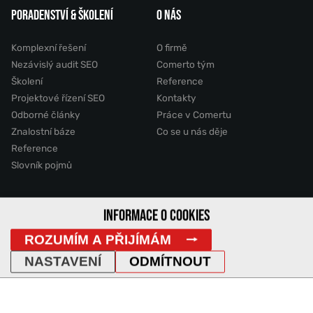
PORADENSTVÍ & ŠKOLENÍ
O NÁS
Komplexní řešení
O firmě
Nezávislý audit SEO
Comerto tým
Školení
Reference
Projektové řízení SEO
Kontakty
Odborné články
Práce v Comertu
Znalostní báze
Co se u nás děje
Reference
Slovník pojmů
2011 - 2026 © Comerto, s.r.o.
INFORMACE O COOKIES
ROZUMÍM A PŘIJÍMÁM
Mapa stránek
GDPR
Cookies
Vyhledávání
DemoWeb
NASTAVENÍ
ODMÍTNOUT
IP Adresa