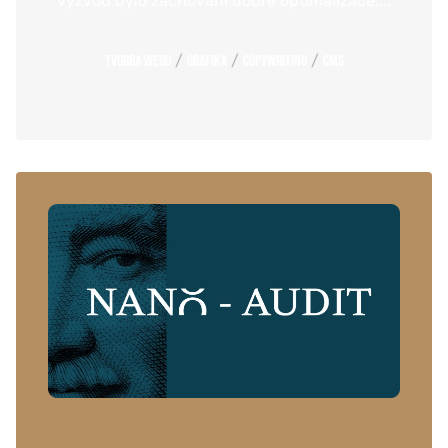
výzvou bylo zachování dobré optimalizace,...
/
/
/
Tvorba webu
Grafika
Copywriting
CMS