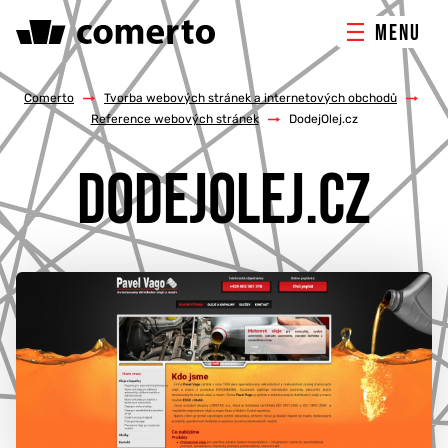
MENU
ONLINE MARKETING
Comerto
/
Tvorba webových stránek a internetových obchodů
/
Reference webových stránek
/
DodejOlej.cz
TVORBA WEBU
DODEJOLEJ.CZ
PORADENSTVÍ & ŠKOLENÍ
REFERENCE
O NÁS
KONTAKTY