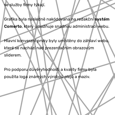
se služby firmy týkají.
Grafika byla následně nakódovaná na redakční
systém
Comerto
, který umožňuje snadnou administraci webu.
Hlavní konverzní prvky byly umístěny do záhlaví webu,
které se nachází nad prezentačním obrazovým
sliderem.
Pro podporu důvěryhodnosti a kvality firmy byla
použita loga známých výrobců olejů a maziv.