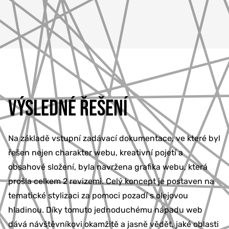
VÝSLEDNÉ ŘEŠENÍ
Na základě vstupní zadávací dokumentace, ve které byl
řešen nejen charakter webu, kreativní pojetí a
obsahové složení, byla navržena grafika webu, která
prošla celkem 2 revizemi. Celý koncept je postaven na
tematické stylizaci za pomoci pozadí s olejovou
hladinou. Díky tomuto jednoduchému nápadu web
dává návštěvníkovi okamžitě a jasně vědět, jaké oblasti