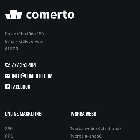
Palackého třída 150
Brno - Královo Pole
612 00
777 353 464
INFO@COMERTO.COM
FACEBOOK
ONLINE MARKETING
TVORBA WEBU
SEO
Tvorba webových stránek
PPC
Tvorba e-shopů