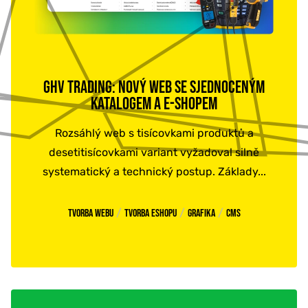
GHV TRADING: NOVÝ WEB SE SJEDNOCENÝM
KATALOGEM A E-SHOPEM
Rozsáhlý web s tisícovkami produktů a
desetitisícovkami variant vyžadoval silně
systematický a technický postup. Základy...
/
/
/
Tvorba webu
Tvorba eshopu
Grafika
CMS