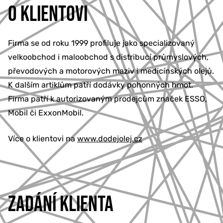
O KLIENTOVI
Firma se od roku 1999 profiluje jako specializovaný
velkoobchod i maloobchod s distribucí průmyslových,
převodových a motorových maziv i medicínských olejů.
K dalším artiklům patří dodávky pohonných hmot.
Firma patří k autorizovaným prodejcům značek ESSO,
Mobil či ExxonMobil.
Více o klientovi na
www.dodejolej.cz
ZADÁNÍ KLIENTA