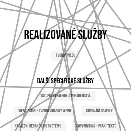
REALIZOVANÉ SLUŽBY
Tvorba webu
DALŠÍ SPECIFICKÉ SLUŽBY
Vstupní strategie a poradenství.
Web Design – tvorba grafiky webu
Kódování grafiky
Nasazení redakčního systému
Copywriting – psaní textů