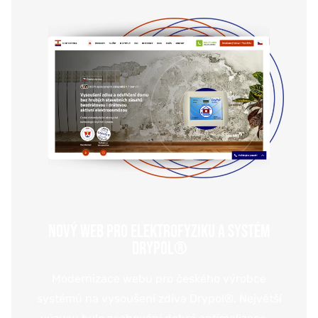
NOVÝ WEB PRO ELEKTROFYZIKU A SYSTÉM
DRYPOL®
Modernizace webu pro českého výrobce
systémů na vysoušení zdiva Drypol®. Největší