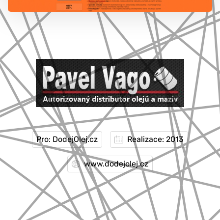
777 353 464
Pro: DodejOlej.cz
Realizace: 2013
www.dodejolej.cz