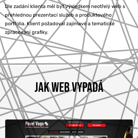
Dle zadání klienta měl být výsledkem neotřelý web s
přehlednou prezentací služeb a produktového
portfolia. Klient požadoval zajímavé a tematické
zpracování grafiky.
JAK WEB VYPADÁ