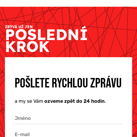
ZBÝVÁ UŽ JEN
POSLEDNÍ
KROK
POŠLETE RYCHLOU ZPRÁVU
a my se Vám
ozveme zpět do 24 hodin
.