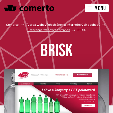
MENU
ONLINE MARKETING
Comerto
/
Tvorba webových stránek a internetových obchodů
/
Reference webových stránek
/
BRISK
TVORBA WEBU
BRISK
PORADENSTVÍ & ŠKOLENÍ
REFERENCE
O NÁS
KONTAKTY