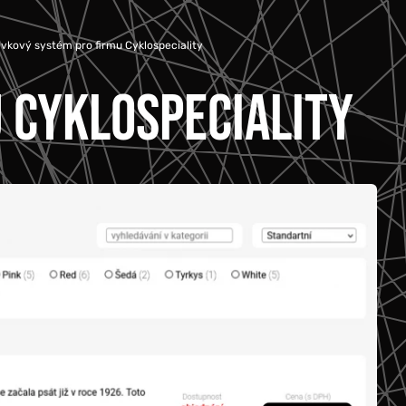
vkový systém pro firmu Cyklospeciality
 CYKLOSPECIALITY