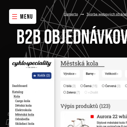
Comerto
/
Tvorba webových stránek
MENU
B2B OBJEDNÁVKOV