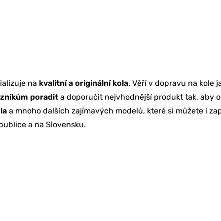
ializuje na
kvalitní a originální kola
. Věří v dopravu na kole
zníkům poradit
a doporučit nejvhodnější produkt tak, aby od
KETING
la
a mnoho dalších zajímavých modelů, které si můžete i zapů
ublice a na Slovensku.
BU
Í & ŠKOLENÍ