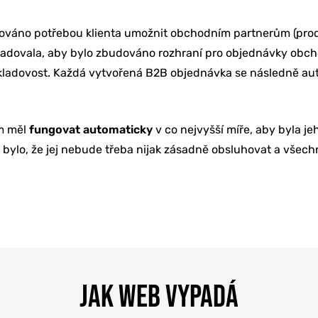
ováno potřebou klienta umožnit obchodním partnerům (pro
ožadovala, aby bylo zbudováno rozhraní pro objednávky obch
 skladovost. Každá vytvořená B2B objednávka se následně a
ém měl
fungovat automaticky
v co nejvyšší míře, aby byla je
ylo, že jej nebude třeba nijak zásadně obsluhovat a všech
JAK WEB VYPADÁ