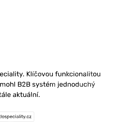
ciality. Klíčovou funkcionalitou
mu mohl B2B systém jednoduchý
ále aktuální.
ospeciality.cz