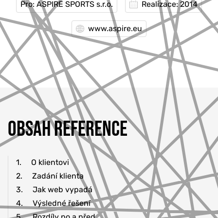
Pro: ASPIRE SPORTS s.r.o.
Realizace: 2014
www.aspire.eu
OBSAH REFERENCE
1.
O klientovi
2.
Zadání klienta
3.
Jak web vypadá
4.
Výsledné řešení
5.
Rozdíly po a před