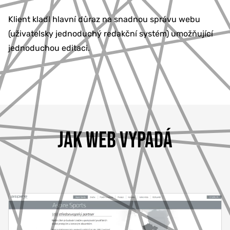
Klient kladl hlavní důraz na snadnou správu webu
(uživatelsky jednoduchý redakční systém) umožňující
jednoduchou editaci.
JAK WEB VYPADÁ