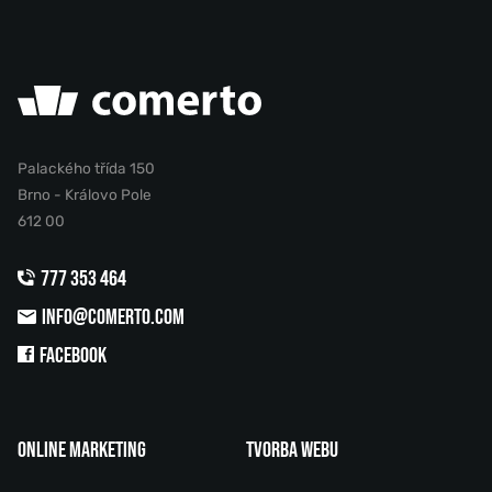
Palackého třída 150
Brno - Královo Pole
612 00
777 353 464
INFO@COMERTO.COM
FACEBOOK
ONLINE MARKETING
TVORBA WEBU