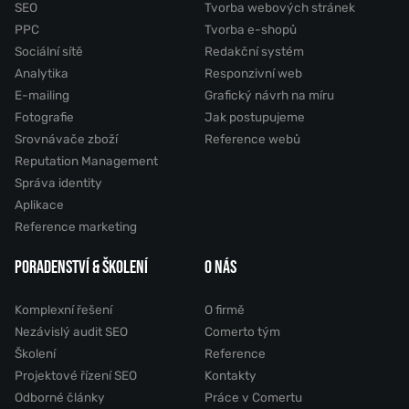
SEO
Tvorba webových stránek
PPC
Tvorba e-shopů
Sociální sítě
Redakční systém
Analytika
Responzivní web
E-mailing
Grafický návrh na míru
Fotografie
Jak postupujeme
Srovnávače zboží
Reference webů
Reputation Management
Správa identity
Aplikace
Reference marketing
PORADENSTVÍ & ŠKOLENÍ
O NÁS
Komplexní řešení
O firmě
Nezávislý audit SEO
Comerto tým
Školení
Reference
Projektové řízení SEO
Kontakty
Odborné články
Práce v Comertu