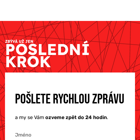
ZBÝVÁ UŽ JEN
POSLEDNÍ
KROK
POŠLETE RYCHLOU ZPRÁVU
a my se Vám
ozveme zpět do 24 hodin
.