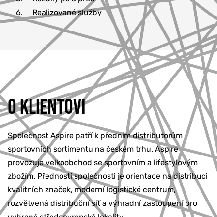
6.
Realizované služby
O KLIENTOVI
Společnost Aspire patří k předním distributorům
sportovních sortimentu na českém trhu. Aspire
provozuje velkoobchod se sportovním a lifestylovým
zbožím. Předností společnosti je orientace na distribuci
kvalitních značek, moderní logistické centrum,
rozvětvená distribuční síť a výhradní zastoupení pro
vybrané středoevropské lokality.