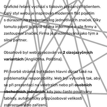
Grafické řešení vychází s tiskovin předaných klientem.
Celý styl webu je inspirován moderním flat pojetím
s důrazem na prezentaci log jednotlivých značek. Díky
tomuto pojetí je jasně šířena informace o síle firmy a
zastoupení značek. Firma je prezentována jako tým a
silný partner.
Obsahově byl web zpracován ve
2 cizojazyčných
variantách
(Angličtina, Polština).
Při tvorbě stránek byl kladen hlavní důraz také na
problematiku responzibility. Web byl vytvořen tak, aby
se při prezentaci na veletrzích nebo při
osobních
obchodních jednáních
, kdy jsou často používány
tablety, automaticky přizpůsoboval velikosti
zobrazovaného zařízení.