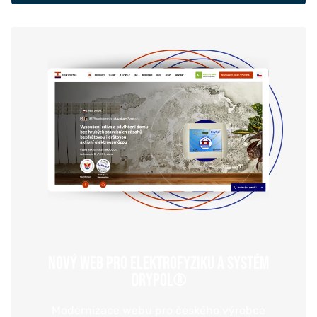
NOVÝ WEB PRO ELEKTROFYZIKU A SYSTÉM
DRYPOL®
Modernizace webu pro českého výrobce