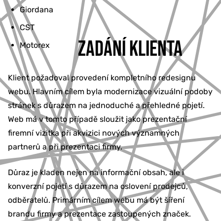
Giordana
CST
ZADÁNÍ KLIENTA
Motorex
Klient požadoval provedení kompletního redesignu
webu. Hlavním cílem byla modernizace vizuální podoby
stránek s důrazem na jednoduché a přehledné pojetí.
Web má v tomto případě sloužit jako prezentační
firemní vizitka při akvizici nových významných
partnerů a při prezentaci firmy.
Důraz je kladen nejen na informační obsah, ale i
konverzní pojetí s důrazem na oslovení prodejců,
odběratelů. Primárním cílem webu má být šíření
brandu firmy a prezentace zastoupených značek.