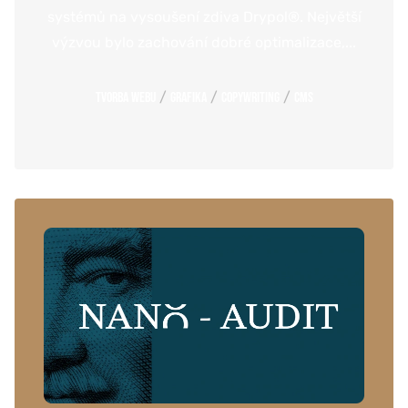
systémů na vysoušení zdiva Drypol®. Největší
výzvou bylo zachování dobré optimalizace,...
/
/
/
Tvorba webu
Grafika
Copywriting
CMS