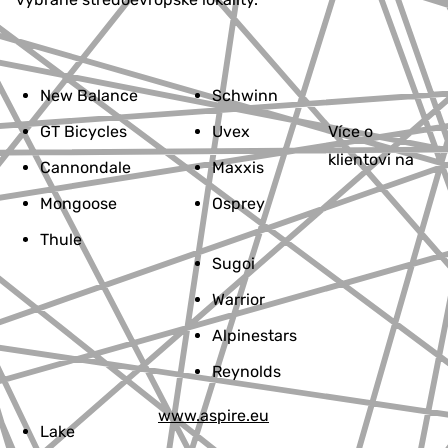
New Balance
Schwinn
GT Bicycles
Uvex
Více o
klientovi na
Cannondale
Maxxis
Mongoose
Osprey
Thule
Sugoi
Warrior
Alpinestars
Reynolds
www.aspire.eu
Lake