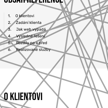
1.
O klientovi
2.
Zadání klienta
3.
Jak web vypadá
4.
Výsledné řešení
5.
Rozdíly po a před
6.
Realizované služby
O KLIENTOVI