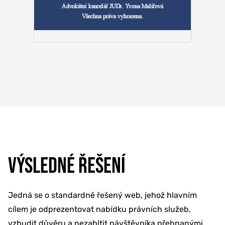
VÝSLEDNÉ ŘEŠENÍ
Jedná se o standardně řešený web, jehož hlavním
cílem je odprezentovat nabídku právních služeb,
vzbudit důvěru a nezahltit návštěvníka přehnanými