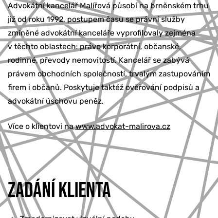
Advokátní kancelář Malířová působí na brněnském trhu
již od roku 1992, postupem času se právní služby
zmíněné advokátní kanceláře vyprofilovaly zejména
v těchto oblastech: právo korporátní, občanské,
rodinné, převody nemovitostí. Kancelář se zabývá
právem obchodních společností, trvalým zastupováním
firem i občanů. Poskytuje taktéž ověřování podpisů a
advokátní úschovu peněz.
Více o klientovi na
www.advokat-malirova.cz
ZADÁNÍ KLIENTA