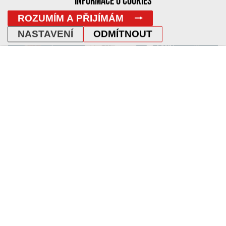
INFORMACE O COOKIES
ROZUMÍM A PŘIJÍMÁM
NASTAVENÍ
ODMÍTNOUT
REDESIGN WEBU HOTELU CONTINENTAL
Nový web pro Continental Brno, známý
brněnský hotel s dlouholetou tradicí, se
speciálním zaměřením na prezentaci služeb...
/
/
Tvorba webu
Grafika
CMS