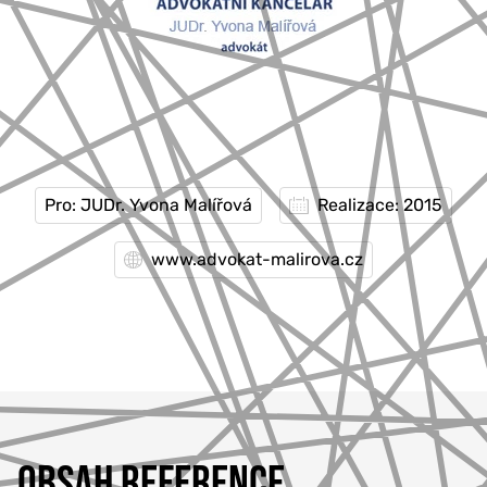
Pro: JUDr. Yvona Malířová
Realizace: 2015
www.advokat-malirova.cz
OBSAH REFERENCE