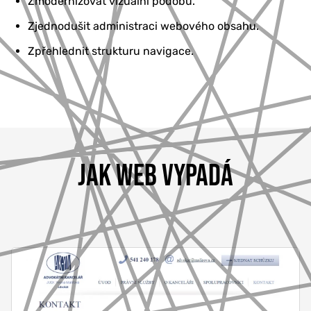
Zmodernizovat vizuální podobu.
Zjednodušit administraci webového obsahu.
Zpřehlednit strukturu navigace.
JAK WEB VYPADÁ