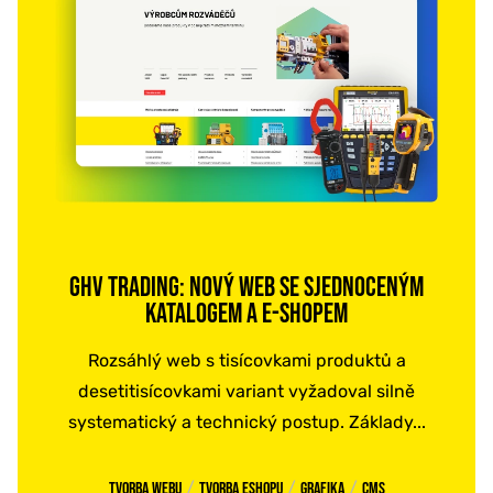
GHV TRADING: NOVÝ WEB SE SJEDNOCENÝM
KATALOGEM A E-SHOPEM
Rozsáhlý web s tisícovkami produktů a
desetitisícovkami variant vyžadoval silně
systematický a technický postup. Základy...
/
/
/
Tvorba webu
Tvorba eshopu
Grafika
CMS