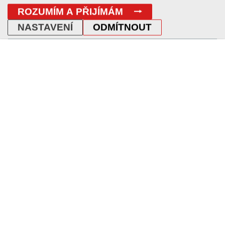
/
/
Tvorba webu
Grafika
CMS
ROZUMÍM A PŘIJÍMÁM
NASTAVENÍ
ODMÍTNOUT