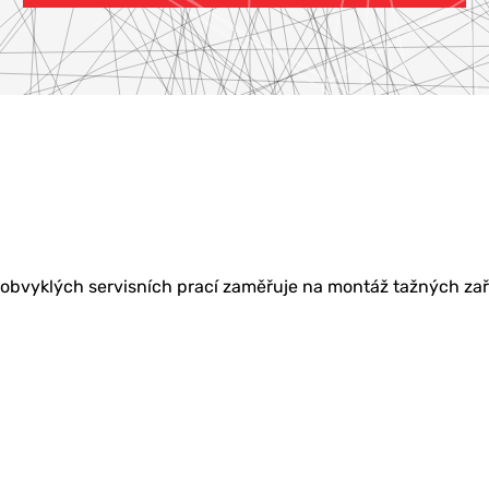
KETING
obvyklých servisních prací zaměřuje na montáž tažných zaříz
BU
Í & ŠKOLENÍ