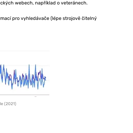
ických webech, například o veteránech.
rmací pro vyhledávače (lépe strojově čitelný
le (2021)