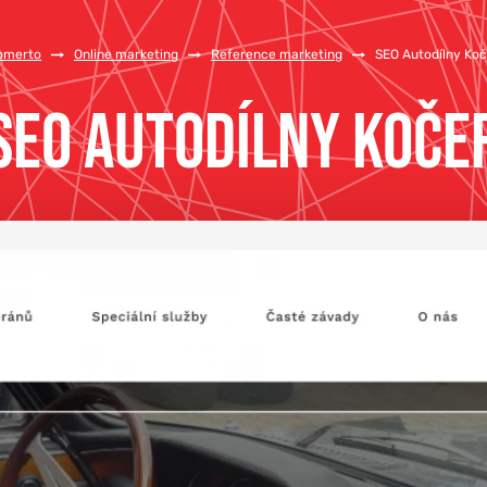
omerto
/
Online marketing
/
Reference marketing
/
SEO Autodílny Koč
SEO AUTODÍLNY KOČE