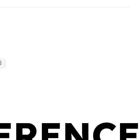
ů
ERENC