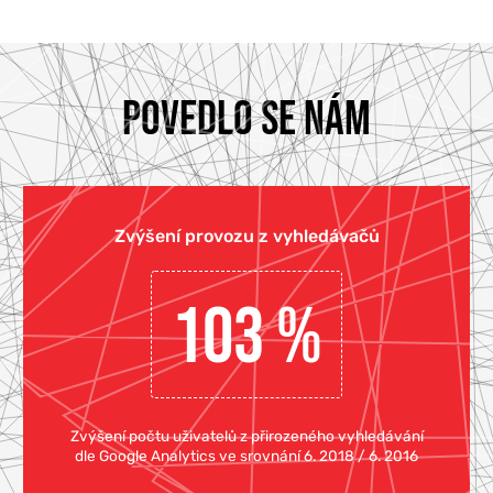
POVEDLO SE NÁM
Zvýšení provozu z vyhledávačů
103 %
Zvýšení počtu uživatelů z přirozeného vyhledávání
dle Google Analytics ve srovnání 6. 2018 / 6. 2016