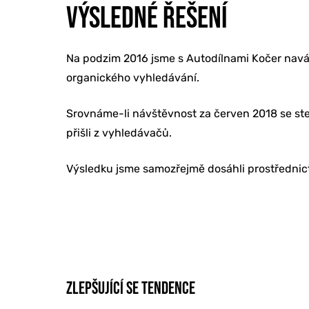
VÝSLEDNÉ ŘEŠENÍ
REFERENCE
Na podzim 2016 jsme s Autodílnami Kočer naváza
O NÁS
organického vyhledávání.
Srovnáme-li návštěvnost za červen 2018 se ste
přišli z vyhledávačů.
KONTAKTY
Výsledku jsme samozřejmě dosáhli prostřednict
ZLEPŠUJÍCÍ SE TENDENCE