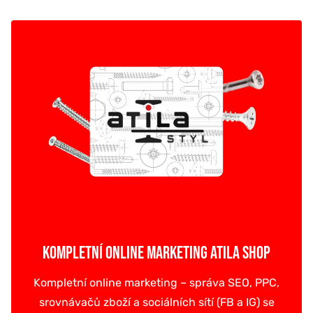
KOMPLETNÍ ONLINE MARKETING ATILA SHOP
Kompletní online marketing – správa SEO, PPC,
srovnávačů zboží a sociálních sítí (FB a IG) se