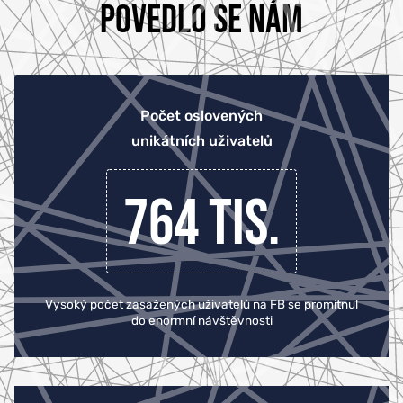
POVEDLO SE NÁM
Počet oslovených
unikátních uživatelů
764 tis.
Vysoký počet zasažených uživatelů na FB se promítnul
do enormní návštěvnosti