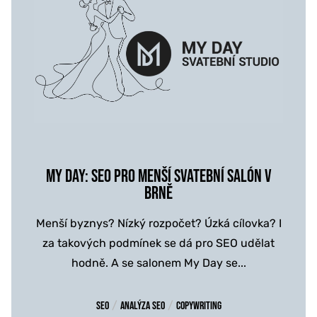
MY DAY: SEO PRO MENŠÍ SVATEBNÍ SALÓN V
BRNĚ
Menší byznys? Nízký rozpočet? Úzká cílovka? I
za takových podmínek se dá pro SEO udělat
hodně. A se salonem My Day se...
/
/
SEO
Analýza SEO
Copywriting