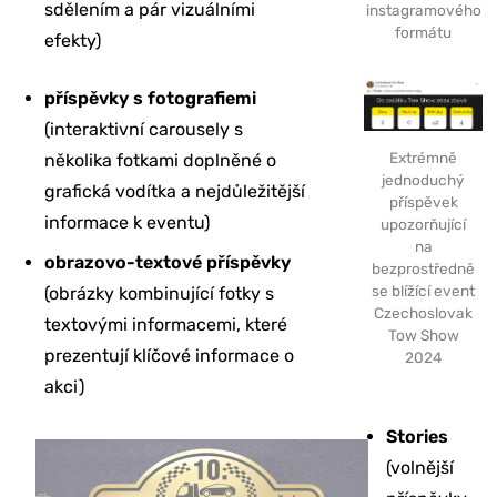
sdělením a pár vizuálními
instagramového
formátu
efekty)
příspěvky s fotografiemi
(interaktivní carousely s
Extrémně
několika fotkami doplněné o
jednoduchý
grafická vodítka a nejdůležitější
příspěvek
informace k eventu)
upozorňující
na
obrazovo-textové příspěvky
bezprostředně
se blížící event
(obrázky kombinující fotky s
Czechoslovak
textovými informacemi, které
Tow Show
prezentují klíčové informace o
2024
akci)
Stories
(volnější