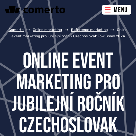
MENU
ONLINE MARKETING
Comerto
/
Online marketing
/
Reference marketing
/
Online
event marketing pro jubilejní ročník Czechoslovak Tow Show 2024
TVORBA WEBU
ONLINE EVENT
PORADENSTVÍ & ŠKOLENÍ
MARKETING PRO
REFERENCE
JUBILEJNÍ ROČNÍK
O NÁS
CZECHOSLOVAK
KONTAKTY