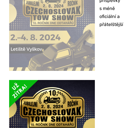
příspěvky
s méně
oficiální a
přátelštější