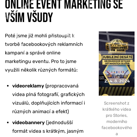
ONLINE EVENT MARKETING SE
VŠÍM VŠUDY
Poté jsme již mohli přistoupit k
tvorbě facebookových reklamních
kampaní a správě online
marketingu eventu. Pro to jsme
využili několik různých formátů:
videoreklamy
(propracovaná
videa plná fotografií, grafických
vizuálů, doplňujících informací i
Screenshot z
krátkého videa
různých animací a efekt)
pro Stories,
moderního
videobannery
(jednodušší
facebookového
formát videa s krátkým, jasným
a