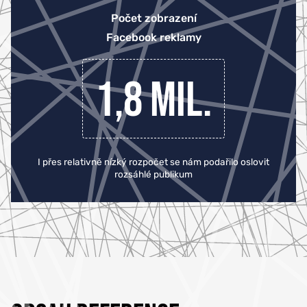
Počet zobrazení
Facebook reklamy
1,8 mil.
I přes relativně nízký rozpočet se nám podařilo oslovit
rozsáhlé publikum