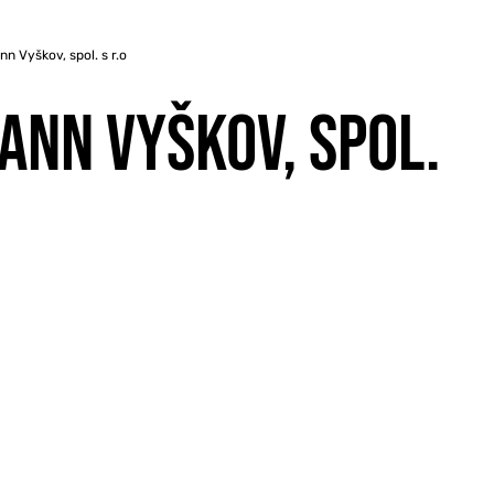
n Vyškov, spol. s r.o
ANN VYŠKOV, SPOL.