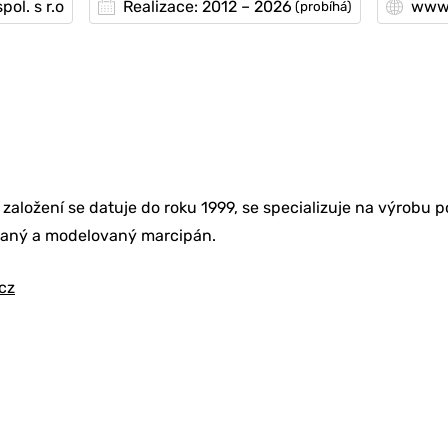
ol. s r.o
Realizace: 2012 – 2026
www.
(probíhá)
íž založení se datuje do roku 1999, se specializuje na výrob
ovaný a modelovaný marcipán.
cz