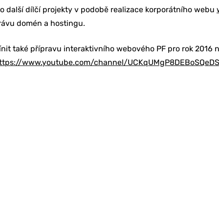
 další dílčí projekty v podobě realizace korporátního webu
správu domén a hostingu.
ínit také přípravu interaktivního webového PF pro rok 2016
ttps://www.youtube.com/channel/UCKqUMgP8DEBoSQeD
KETING
BU
Í & ŠKOLENÍ