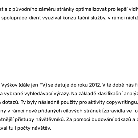
la z původního záměru stránky optimalizovat pro lepší vidi
olupráce klient využíval konzultační služby, v rámci nichž 
yškov (dále jen FV) se datuje do roku 2012. V té době nás f
na vybrané vyhledávací výrazy. Na základě klasifikační analý
dotazů. Ty byly následně použity pro aktivity copywritingu, 
ny v rámci nově přidaných cílových stránek (zpravidla ve for
evantnější přístupy návštěvníků. Za pomoci budování odkazů a
valitu i počty návštěv.