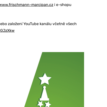
www.frischmann-marcipan.cz
i e-shopu
 nebo založení YouTube kanálu včetně všech
SGJzXkw