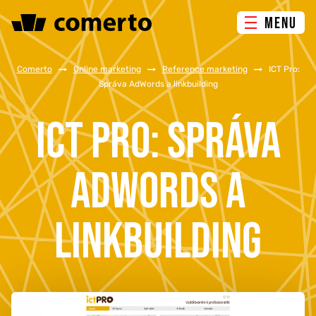
MENU
ONLINE MARKETING
Comerto
/
Online marketing
/
Reference marketing
/
ICT Pro:
Správa AdWords a linkbuilding
TVORBA WEBU
ICT PRO: SPRÁVA
PORADENSTVÍ & ŠKOLENÍ
ADWORDS A
REFERENCE
LINKBUILDING
O NÁS
KONTAKTY