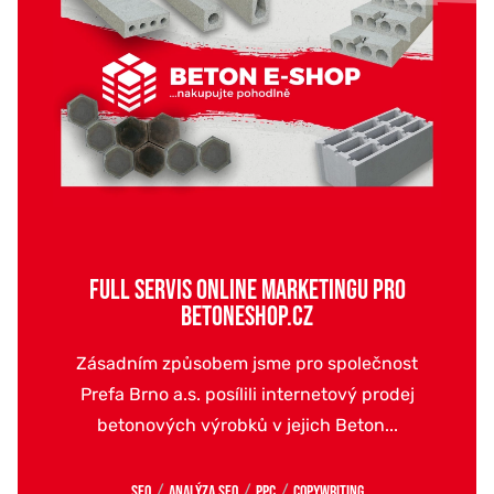
FULL SERVIS ONLINE MARKETINGU PRO
BETONESHOP.CZ
Zásadním způsobem jsme pro společnost
Prefa Brno a.s. posílili internetový prodej
betonových výrobků v jejich Beton...
/
/
/
SEO
Analýza SEO
PPC
Copywriting