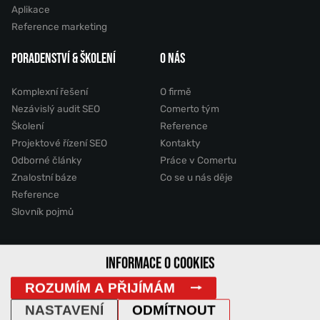
Aplikace
Reference marketing
PORADENSTVÍ & ŠKOLENÍ
O NÁS
Komplexní řešení
O firmě
Nezávislý audit SEO
Comerto tým
Školení
Reference
Projektové řízení SEO
Kontakty
Odborné články
Práce v Comertu
Znalostní báze
Co se u nás děje
Reference
Slovník pojmů
INFORMACE O COOKIES
2011 - 2026 © Comerto, s.r.o.
ROZUMÍM A PŘIJÍMÁM
Mapa stránek
GDPR
Cookies
Vyhledávání
DemoWeb
NASTAVENÍ
ODMÍTNOUT
IP Adresa