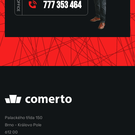
OFFICE
777 353 464
Palackého třída 150
Brno - Královo Pole
612 00