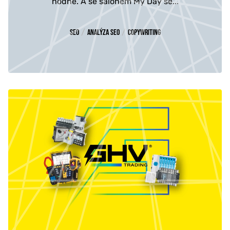
hodně. A se salonem My Day se...
/
/
SEO
Analýza SEO
Copywriting