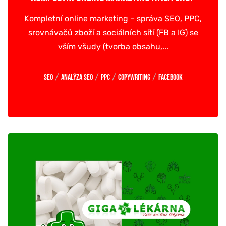
Kompletní online marketing – správa SEO, PPC,
srovnávačů zboží a sociálních sítí (FB a IG) se
vším všudy (tvorba obsahu,...
/
/
/
/
SEO
Analýza SEO
PPC
Copywriting
Facebook