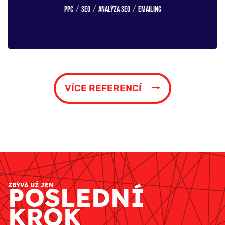
/
/
/
PPC
SEO
Analýza SEO
Emailing
VÍCE REFERENCÍ
ZBÝVÁ UŽ JEN
POSLEDNÍ
KROK