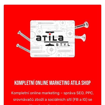
KOMPLETNÍ ONLINE MARKETING ATILA SHOP
Kompletní online marketing – správa SEO, PPC,
srovnávačů zboží a sociálních sítí (FB a IG) se