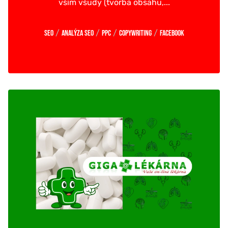
vším všudy (tvorba obsahu,...
/
/
/
/
SEO
Analýza SEO
PPC
Copywriting
Facebook