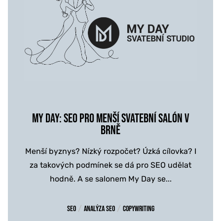
MY DAY: SEO PRO MENŠÍ SVATEBNÍ SALÓN V
BRNĚ
Menší byznys? Nízký rozpočet? Úzká cílovka? I
za takových podmínek se dá pro SEO udělat
hodně. A se salonem My Day se...
/
/
SEO
Analýza SEO
Copywriting