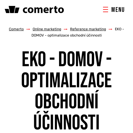
MENU
ONLINE MARKETING
Comerto
/
Online marketing
/
Reference marketing
/
EKO -
DOMOV - optimalizace obchodní účinnosti
TVORBA WEBU
EKO - DOMOV -
PORADENSTVÍ & ŠKOLENÍ
OPTIMALIZACE
REFERENCE
OBCHODNÍ
O NÁS
ÚČINNOSTI
KONTAKTY