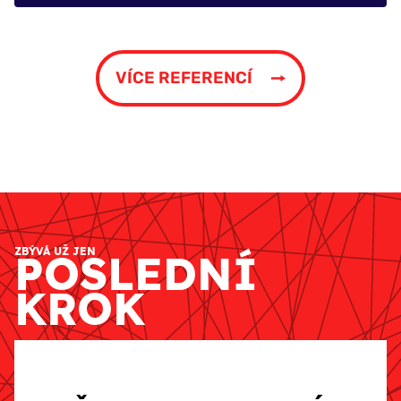
VÍCE REFERENCÍ
ZBÝVÁ UŽ JEN
POSLEDNÍ
KROK