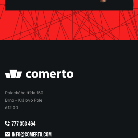
Palackého třída 150
Brno - Královo Pole
612 00
777 353 464
INFO@COMERTO.COM