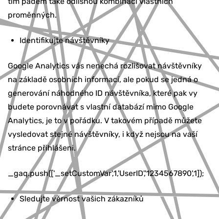
tím pádem také odlišnou kombinaci vlastních
proměnných.
Identifikujte návštěvníky
Google Analytics vás nenechá rozlišovat návštěvníky
na základě osobních informací, ale pokud se jedná o
generování náhodného ID návštěvníka, které pak vy
budete porovnávat s vlastní databází mimo Google
Analytics, je to v pořádku. V takovém případě můžete
vysledovat stejné návštěvníky, i když nejsou na vaší
stránce přihlášeni.
_gaq.push(['_setCustomVar',1,'UserID','1234567890',1]);
Sledujte věrnost vašich zákazníků