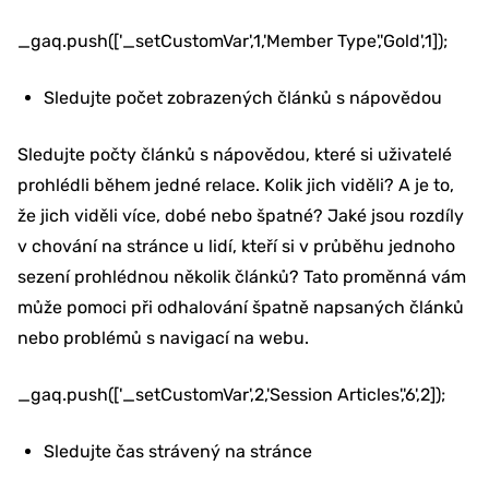
_gaq.push(['_setCustomVar',1,'Member Type','Gold',1]);
Sledujte počet zobrazených článků s nápovědou
Sledujte počty článků s nápovědou, které si uživatelé
prohlédli během jedné relace. Kolik jich viděli? A je to,
že jich viděli více, dobé nebo špatné? Jaké jsou rozdíly
v chování na stránce u lidí, kteří si v průběhu jednoho
sezení prohlédnou několik článků? Tato proměnná vám
může pomoci při odhalování špatně napsaných článků
nebo problémů s navigací na webu.
_gaq.push(['_setCustomVar',2,'Session Articles','6',2]);
Sledujte čas strávený na stránce