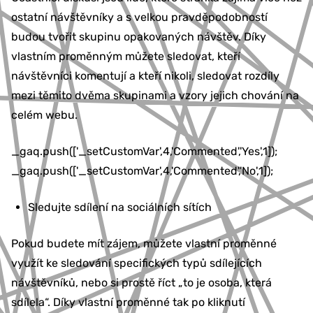
ostatní návštěvníky a s velkou pravděpodobností
budou tvořit skupinu opakovaných návštěv. Díky
vlastním proměnným můžete sledovat, kteří
návštěvníci komentují a kteří nikoli, sledovat rozdíly
mezi těmito dvěma skupinami a vzory jejich chování na
celém webu.
_gaq.push(['_setCustomVar',4,'Commented','Yes',1]);
_gaq.push(['_setCustomVar',4,'Commented','No',1]);
Sledujte sdílení na sociálních sítích
Pokud budete mít zájem, můžete vlastní proměnné
využít ke sledování specifických typů sdílejících
návštěvníků, nebo si prostě říct „to je osoba, která
sdílela“. Díky vlastní proměnné tak po kliknutí