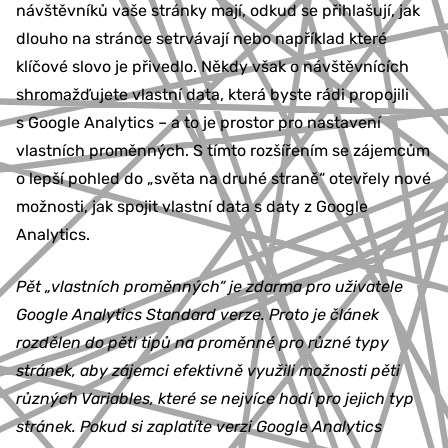
návštěvníků vaše stránky mají, odkud se přihlašují, jak
dlouho na stránce setrvávají nebo například které
klíčové slovo je přivedlo. Někdy však o návštěvnících
shromažďujete vlastní data, která byste rádi propojili
s Google Analytics – a to je prostor pro nastavení
vlastních proměnných. S tímto rozšířením se zájemcům
o lepší pohled do „světa na druhé straně“ otevřely nové
možnosti, jak spojit vlastní data s daty z Google
Analytics.
Pět „vlastních proměnných“ je zdarma pro uživatele
Google Analytics Standard verze. Proto je článek
rozdělen do pěti tipů na proměnné pro různé typy
stránek, aby zájemci efektivně využili možnosti pěti
různých Variables, které se nejvíce hodí pro jejich typ
stránek. Pokud si zaplatíte verzi Google Analytics