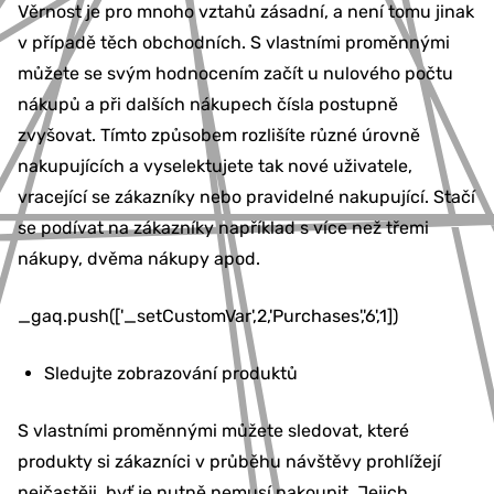
Věrnost je pro mnoho vztahů zásadní, a není tomu jinak
v případě těch obchodních. S vlastními proměnnými
můžete se svým hodnocením začít u nulového počtu
nákupů a při dalších nákupech čísla postupně
zvyšovat. Tímto způsobem rozlišíte různé úrovně
nakupujících a vyselektujete tak nové uživatele,
vracející se zákazníky nebo pravidelné nakupující. Stačí
se podívat na zákazníky například s více než třemi
nákupy, dvěma nákupy apod.
_gaq.push(['_setCustomVar',2,'Purchases','6',1])
Sledujte zobrazování produktů
S vlastními proměnnými můžete sledovat, které
produkty si zákazníci v průběhu návštěvy prohlížejí
nejčastěji, byť je nutně nemusí nakoupit. Jejich