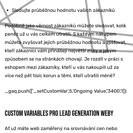
Sledujte průběžnou hodnotu vašich zákazníků
Podobně jako věrnost zákazníků můžete sledovat, kolik
peněz už u vás celkem utratili. S každým nákupem
můžete zvyšovat jejich průběžnou hodnotu a zjišťovat,
kteří zákazníci vám přinášejí největší zisky a jakým
způsobem se na stránkách chovají. Je rozdíl v práci s
eshopem mezi zákazníky, kteří u vás nakoupili už za
více než pět tisíc korun a těmi, kteří utratili méně?
_gaq.push(['_setCustomVar',5,'Ongoing Value','3400',1]);
CUSTOM VARIABLES PRO LEAD GENERATION WEBY
Ať už máte web zaměřený na srovnávání cen nebo