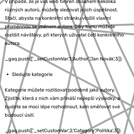
V případě, že je váš web tvořen obsahem několika
různých autorů, můžete sledovat jejich úspěšnost.
Stačí, abyste na konkrétní stránku vložili vlastní
proměnnou se jménem autora. Díky tomu můžete
rozlišit návštěvy, při kterých uživatel četl konkrétního
autora.
_gaq.push(['_setCustomVar',1,'Author','Jan Novák',3]);
Sledujte kategorie
Kategorie můžete rozlišovat podobně jako autory.
Zjistíte, která z nich vám přináší nejlepší výsledky, a
budete se moci lépe rozhodnout, kam směřovat své
budoucí úsilí.
_gaq.push(['_setCustomVar',2,'Category','Politika',3]);