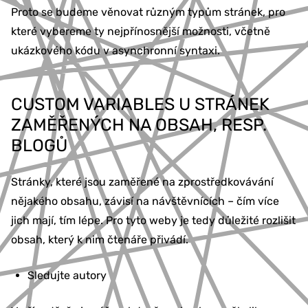
Proto se budeme věnovat různým typům stránek, pro
které vybereme ty nejpřínosnější možnosti, včetně
ukázkového kódu v asynchronní syntaxi.
CUSTOM VARIABLES U STRÁNEK
ZAMĚŘENÝCH NA OBSAH, RESP.
BLOGŮ
Stránky, které jsou zaměřené na zprostředkovávání
nějakého obsahu, závisí na návštěvnících – čím více
jich mají, tím lépe. Pro tyto weby je tedy důležité rozlišit
obsah, který k nim čtenáře přivádí.
Sledujte autory