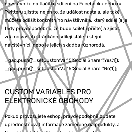
návštěvníka na tlačítko sdílení na Facebooku nebo na
Twitteru zjistíte nejen to, že událost nastala, ale také
můžete odlišit konkrétního návštěvníka, který sdílel (a je
tedy pravděpodobné, že bude sdílet i příště) a zjistit,
zda na vašich stránkách sdílejí stále ti stejní
návštěvníci, nebo je jejich skladba různorodá.
_gaq.push(['_setCustomVar',5,'Social Sharer','Yes',1]);
_gaq.push(['_setCustomVar',5,'Social Sharer','No',1]);
CUSTOM VARIABLES PRO
ELEKTRONICKÉ OBCHODY
Pokud provozujete eshop, pravděpodobně budete
upřednostňovat informace zaměřené na produkty, a