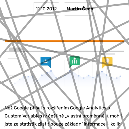
11.10.2012
Martin Čech
Než Google přišel s rozšířením Google Analytics o
Custom Variables (v češtině „vlastní proměnné“), mohli
jste ze statistik zjistit pouze základní informace – kolik