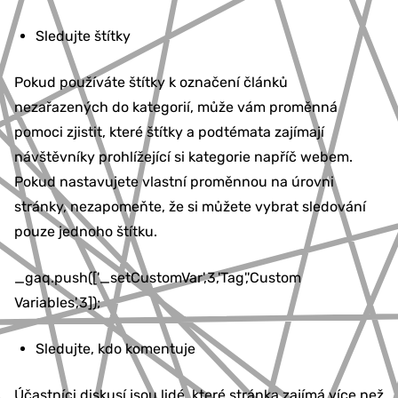
Sledujte štítky
Pokud používáte štítky k označení článků
nezařazených do kategorií, může vám proměnná
pomoci zjistit, které štítky a podtémata zajímají
návštěvníky prohlížející si kategorie napříč webem.
Pokud nastavujete vlastní proměnnou na úrovni
stránky, nezapomeňte, že si můžete vybrat sledování
pouze jednoho štítku.
_gaq.push(['_setCustomVar',3,'Tag','Custom
Variables',3]);
Sledujte, kdo komentuje
Účastníci diskusí jsou lidé, které stránka zajímá více než