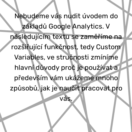
777 353 464
Nebudeme vás nudit úvodem do
základů Google Analytics. V
následujícím textu se zaměříme na
rozšiřující funkčnost, tedy Custom
Variables, ve stručnosti zmíníme
hlavní důvody proč je používat a
především vám ukážeme mnoho
způsobů, jak je naučit pracovat pro
vás.