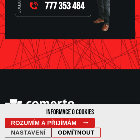
OFFICE
777 353 464
INFORMACE O COOKIES
ROZUMÍM A PŘIJÍMÁM
Palackého třída 150
Brno - Královo Pole
NASTAVENÍ
ODMÍTNOUT
612 00