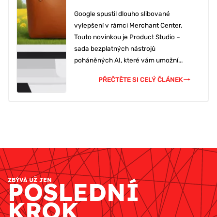
Google spustil dlouho slibované
vylepšení v rámci Merchant Center.
Touto novinkou je Product Studio –
sada bezplatných nástrojů
poháněných AI, které vám umožní...
PŘEČTĚTE SI CELÝ ČLÁNEK
ZBÝVÁ UŽ JEN
POSLEDNÍ
KROK