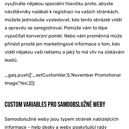
využíváte nějakou speciální hlavičku proto, abyste
návštěvníky nalákali k registraci na vašich stránkách,
můžete jednoduše vysledovat, kdo tento obrázek viděl
a opravdu se zaregistroval. Pomůže vám to lépe
vypočítat konverzní poměr. Nebo vám proměnná může
přinést prostě jen marketingové informace o tom, kdo
viděl nějakou vaši reklamu a jaký to má vliv na získávání
leadů.
_gaq.push(['_setCustomVar',5,'November Promotional
Image','Yes',2]);
CUSTOM VARIABLES PRO SAMOOBSLUŽNÉ WEBY
Samoobslužné weby jsou typem stránek nabízejících
informace – help desky a weby poskytující rady