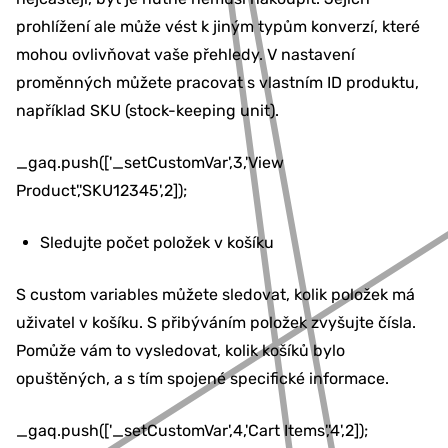
prohlížení ale může vést k jiným typům konverzí, které
mohou ovlivňovat vaše přehledy. V nastavení
proměnných můžete pracovat s vlastním ID produktu,
například SKU (stock-keeping unit).
_gaq.push(['_setCustomVar',3,'View
Product','SKU12345',2]);
Sledujte počet položek v košíku
S custom variables můžete sledovat, kolik položek má
uživatel v košíku. S přibýváním položek zvyšujte čísla.
Pomůže vám to vysledovat, kolik košíků bylo
opuštěných, a s tím spojené specifické informace.
_gaq.push(['_setCustomVar',4,'Cart Items','4',2]);