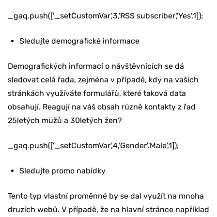
_gaq.push(['_setCustomVar',3,'RSS subscriber','Yes',1]);
Sledujte demografické informace
Demografických informací o návštěvnících se dá
sledovat celá řada, zejména v případě, kdy na vašich
stránkách využíváte formulářů, které taková data
obsahují. Reagují na váš obsah různě kontakty z řad
25letých mužů a 30letých žen?
_gaq.push(['_setCustomVar',4,'Gender','Male',1]);
Sledujte promo nabídky
Tento typ vlastní proměnné by se dal využít na mnoha
druzích webů. V případě, že na hlavní stránce například