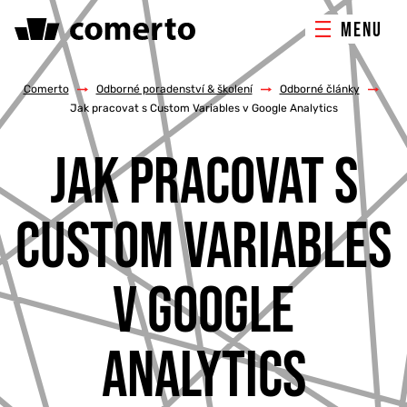
MENU
ONLINE MARKETING
Comerto
/
Odborné poradenství & školení
/
Odborné články
/
Jak pracovat s Custom Variables v Google Analytics
TVORBA WEBU
JAK PRACOVAT S
PORADENSTVÍ & ŠKOLENÍ
CUSTOM VARIABLES
REFERENCE
V GOOGLE
O NÁS
ANALYTICS
KONTAKTY