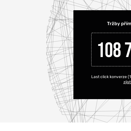
Tržby pří
108 
Last click konverze (15
zjis