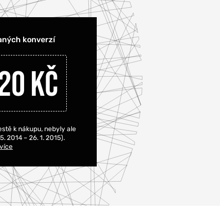
aných konverzí
20 Kč
estě k nákupu, nebyly ale
. 2014 – 26. 1. 2015).
 více