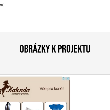
ní.
OBRÁZKY K PROJEKTU
KETING
BU
Í & ŠKOLENÍ