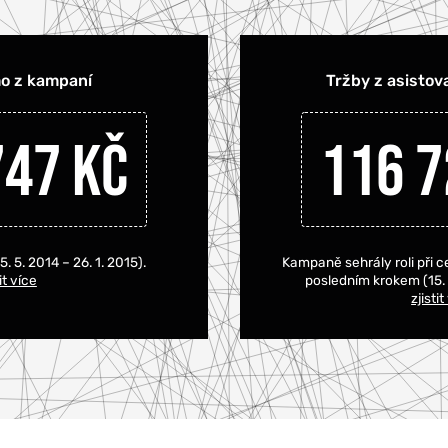
mo z kampaní
Tržby z asistov
747 Kč
116 7
. 5. 2014 – 26. 1. 2015).
Kampaně sehrály roli při c
tit více
posledním krokem (15. 5
zjistit