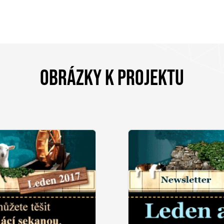
OBRÁZKY K PROJEKTU
KETING
BU
Í & ŠKOLENÍ