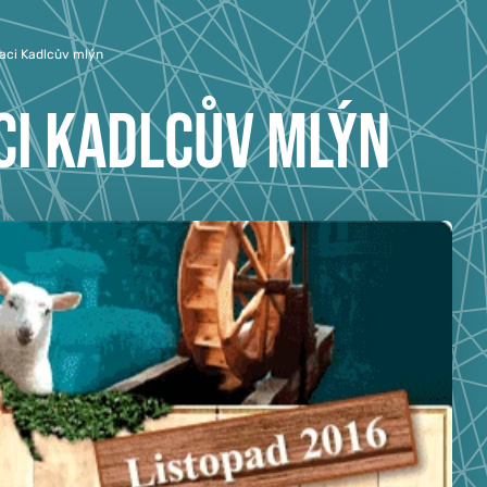
aci Kadlcův mlýn
CI KADLCŮV MLÝN