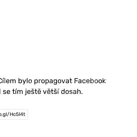
 Cílem bylo propagovat Facebook
l se tím ještě větší dosah.
o.gl/Hc5l4t