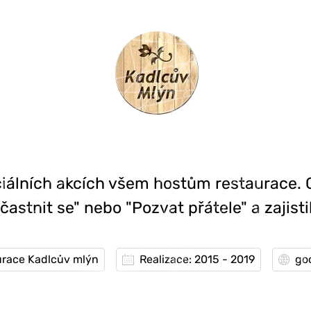
ciálních akcích všem hostům restaurace.
účastnit se" nebo "Pozvat přátele" a zajisti
urace Kadlcův mlýn
Realizace: 2015 - 2019
go