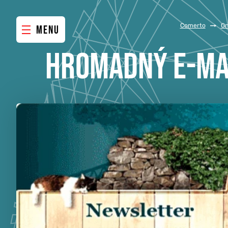
Comerto
/
On
MENU
HROMADNÝ E-MAI