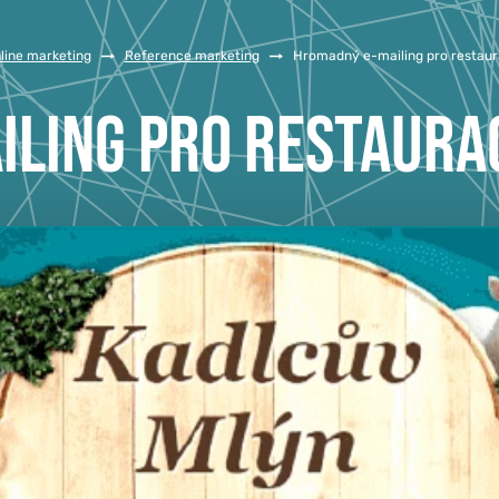
line marketing
/
Reference marketing
/
Hromadný e-mailing pro restaur
LING PRO RESTAURA