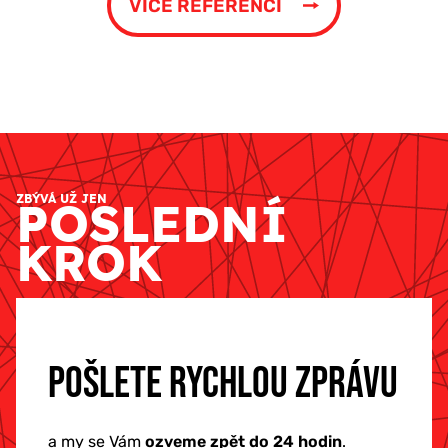
VÍCE REFERENCÍ
ZBÝVÁ UŽ JEN
POSLEDNÍ
KROK
POŠLETE RYCHLOU ZPRÁVU
a my se Vám
ozveme zpět do 24 hodin
.