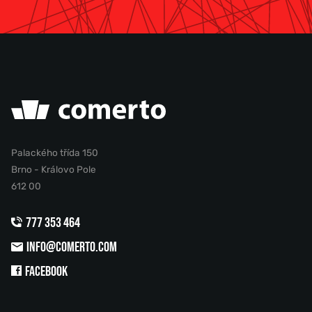
Palackého třída 150
Brno - Královo Pole
612 00
777 353 464
INFO@COMERTO.COM
FACEBOOK