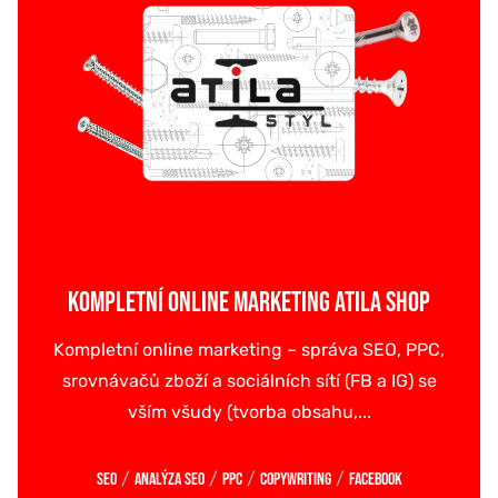
KOMPLETNÍ ONLINE MARKETING ATILA SHOP
Kompletní online marketing – správa SEO, PPC,
srovnávačů zboží a sociálních sítí (FB a IG) se
vším všudy (tvorba obsahu,...
/
/
/
/
SEO
Analýza SEO
PPC
Copywriting
Facebook