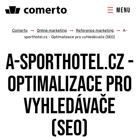
MENU
ONLINE MARKETING
Comerto
/
Online marketing
/
Reference marketing
/
A-
sporthotel.cz - Optimalizace pro vyhledávače (SEO)
TVORBA WEBU
A-SPORTHOTEL.CZ -
PORADENSTVÍ & ŠKOLENÍ
OPTIMALIZACE PRO
REFERENCE
VYHLEDÁVAČE
O NÁS
(SEO)
KONTAKTY