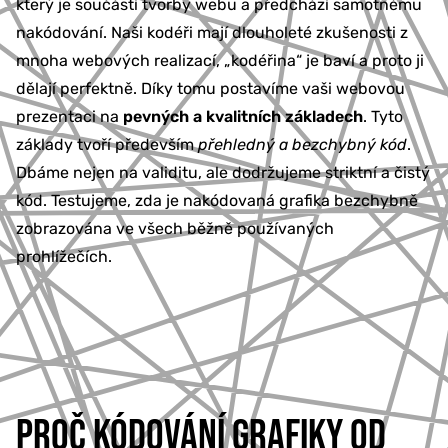
který je součástí tvorby webu a předchází samotnému
nakódování. Naši kodéři mají dlouholeté zkušenosti z
mnoha webových realizací, „kodéřina“ je baví a proto ji
dělají perfektně. Díky tomu postavíme vaši webovou
prezentaci na
pevných a kvalitních základech
. Tyto
základy tvoří především
přehledný a bezchybný kód
.
Dbáme nejen na validitu, ale dodržujeme striktní a čistý
kód. Testujeme, zda je nakódovaná grafika bezchybně
zobrazována ve všech běžně používaných
prohlížečích.
PROČ KÓDOVÁNÍ GRAFIKY OD