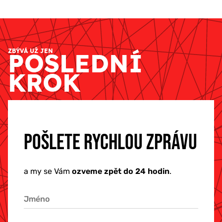
ZBÝVÁ UŽ JEN
POSLEDNÍ
KROK
POŠLETE RYCHLOU ZPRÁVU
a my se Vám
ozveme zpět do 24 hodin
.