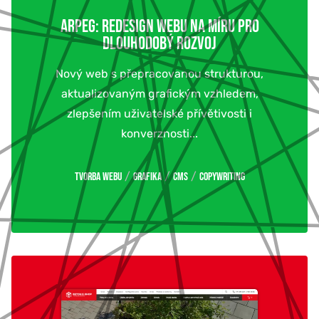
ARPEG: REDESIGN WEBU NA MÍRU PRO
DLOUHODOBÝ ROZVOJ
Nový web s přepracovanou strukturou,
aktualizovaným grafickým vzhledem,
zlepšením uživatelské přívětivosti i
konverznosti...
/
/
/
Tvorba webu
Grafika
CMS
Copywriting