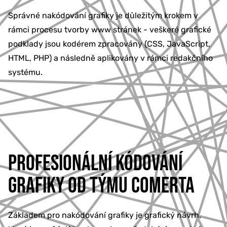
Správné nakódování grafiky je důležitým krokem v
rámci procesu tvorby www stránek - veškeré grafické
podklady jsou kodérem zpracovány (CSS, JavaScript,
HTML, PHP) a následně aplikovány v rámci redakčního
systému.
PROFESIONÁLNÍ KÓDOVÁNÍ
GRAFIKY OD TÝMU COMERTA
Základem pro nakódování grafiky je grafický návrh,