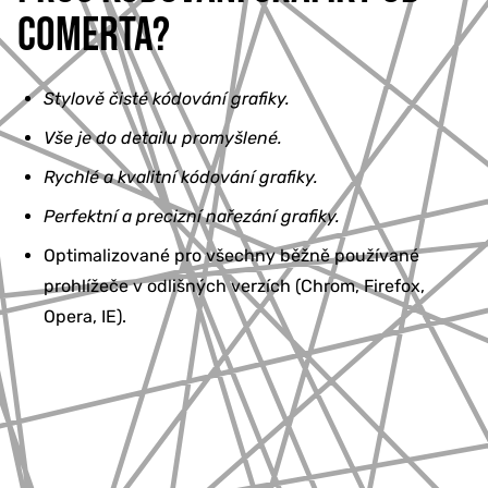
COMERTA?
Stylově čisté kódování grafiky.
Vše je do detailu promyšlené.
Rychlé a kvalitní kódování grafiky.
Perfektní a precizní nařezání grafiky.
Optimalizované pro všechny běžně používané
prohlížeče v odlišných verzích (Chrom, Firefox,
Opera, IE).