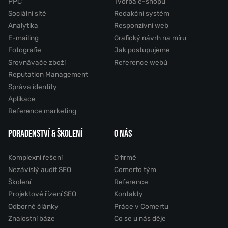
PPC
Tvorba e-shopů
Sociální sítě
Redakční systém
Analytika
Responzivní web
E-mailing
Grafický návrh na míru
Fotografie
Jak postupujeme
Srovnávače zboží
Reference webů
Reputation Management
Správa identity
Aplikace
Reference marketing
PORADENSTVÍ & ŠKOLENÍ
O NÁS
Komplexní řešení
O firmě
Nezávislý audit SEO
Comerto tým
Školení
Reference
Projektové řízení SEO
Kontakty
Odborné články
Práce v Comertu
Znalostní báze
Co se u nás děje