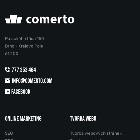
Palackého třída 150
Brno - Královo Pole
612 00
777 353 464
INFO@COMERTO.COM
FACEBOOK
ONLINE MARKETING
TVORBA WEBU
SEO
Tvorba webových stránek