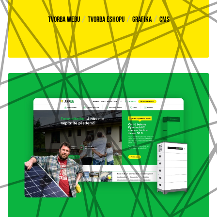
/
/
/
Tvorba webu
Tvorba eshopu
Grafika
CMS