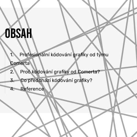
777 353 464
OBSAH
1.
Profesionální kódování grafiky od týmu
Comerta
2.
Proč kódování grafiky od Comerta?
3.
Co předchází kódování grafiky?
4.
Reference