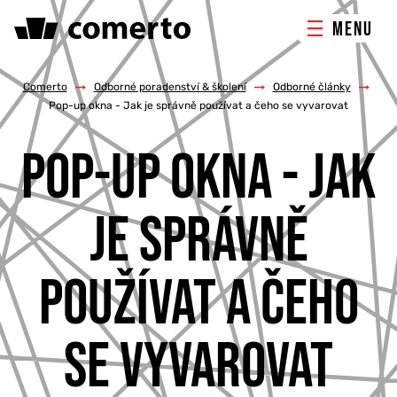
MENU
ONLINE MARKETING
Comerto
/
Odborné poradenství & školení
/
Odborné články
/
Pop-up okna - Jak je správně používat a čeho se vyvarovat
TVORBA WEBU
POP-UP OKNA - JAK
PORADENSTVÍ & ŠKOLENÍ
JE SPRÁVNĚ
REFERENCE
POUŽÍVAT A ČEHO
O NÁS
SE VYVAROVAT
KONTAKTY