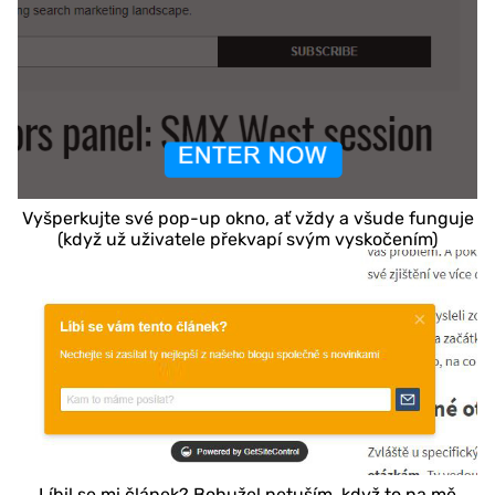
Vyšperkujte své pop-up okno, ať vždy a všude funguje
(když už uživatele překvapí svým vyskočením)
Líbil se mi článek? Bohužel netuším, když to na mě