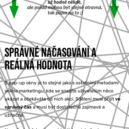
SPRÁVNÉ NAČASOVÁNÍ A
REÁLNÁ HODNOTA
S pop-up okny je to stejné jako s ostatními metodami
online marketingu, kde se snažíte uživatelům něco
ukázat a očekáváte od nich akci. Sdělení musí přijít
ve
správný čas
a musí být dostatečně zajímavé a
užitečné.