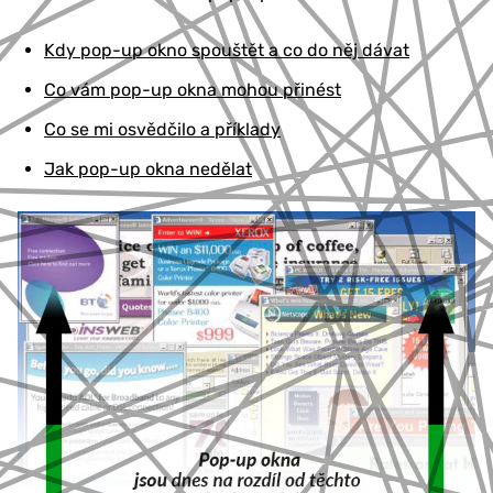
Kdy pop-up okno spouštět a co do něj dávat
Co vám pop-up okna mohou přinést
Co se mi osvědčilo a příklady
Jak pop-up okna nedělat