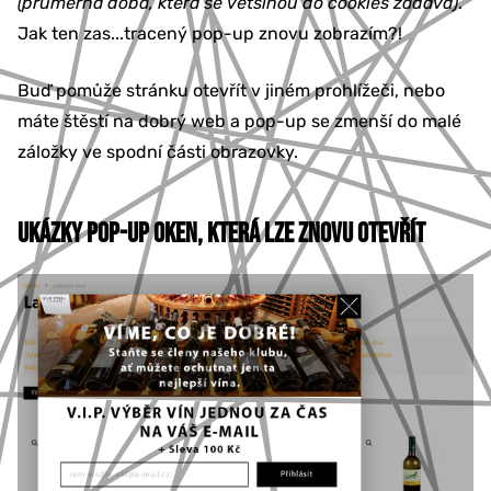
(průměrná doba, která se většinou do cookies zadává)
.
Jak ten zas...tracený pop-up znovu zobrazím?!
Buď pomůže stránku otevřít v jiném prohlížeči, nebo
máte štěstí na dobrý web a pop-up se zmenší do malé
záložky ve spodní části obrazovky.
UKÁZKY POP-UP OKEN, KTERÁ LZE ZNOVU OTEVŘÍT