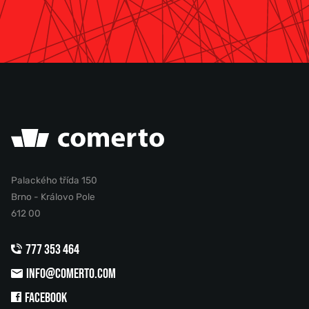
Palackého třída 150
Brno - Královo Pole
612 00
777 353 464
INFO@COMERTO.COM
FACEBOOK