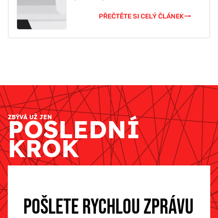
PŘEČTĚTE SI CELÝ ČLÁNEK
ZBÝVÁ UŽ JEN
POSLEDNÍ
KROK
POŠLETE RYCHLOU ZPRÁVU