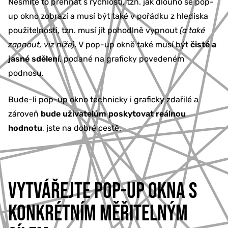
Nesmíte to přehnat s rychlostí, tzn. jak dlouho se pop-
up okno zobrazí a musí být také v pořádku z hlediska
použitelnosti, tzn. musí jít pohodlně vypnout
(a také
zapnout, viz níže)
. V pop-up okně také musí být
čisté a
jasné sdělení
, podané na graficky povedeném
podnosu.
Bude-li pop-up okno technicky i graficky zdařilé a
zároveň
bude uživatelům poskytovat reálnou
hodnotu
, jste na dobré cestě.
VYTVÁŘEJTE POP-UP OKNA S
KONKRÉTNÍM MĚŘITELNÝM