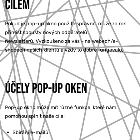
CÍLEM
Pokud je pop-up okno použito správně, může za rok
přinést spousty nových odběratelů
newsletterů.
Vyzkoušeno za vás - na webech/e-
shopech našich klientů a vždy to dobře fungovalo.
ÚČELY POP-UP OKEN
Pop-up okno může mít různé funkce, které nám
pomohou splnit naše cíle:
Sbírání e-mailů