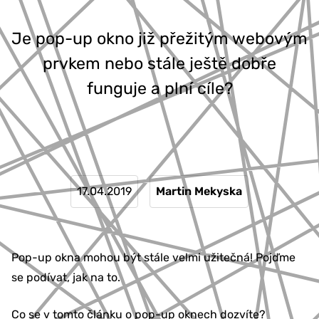
777 353 464
Je pop-up okno již přežitým webovým
prvkem nebo stále ještě dobře
funguje a plní cíle?
17.04.2019
Martin Mekyska
Pop-up okna mohou být stále velmi užitečná! Pojďme
se podívat, jak na to.
Co se v tomto článku o pop-up oknech dozvíte?