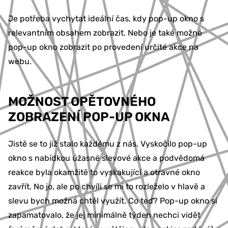
Je potřeba vychytat ideální čas, kdy pop-up okno s
relevantním obsahem zobrazit. Nebo je také možné
pop-up okno zobrazit po provedení určité akce na
webu.
MOŽNOST OPĚTOVNÉHO
ZOBRAZENÍ POP-UP OKNA
Jistě se to již stalo každému z nás. Vyskočilo pop-up
okno s nabídkou úžasné slevové akce a podvědomá
reakce byla okamžitě to vyskakující a otravné okno
zavřít. No jo, ale po chvíli se mi to rozleželo v hlavě a
slevu bych možná chtěl využít. Co teď? Pop-up okno si
zapamatovalo, že jej minimálně týden nechci vidět