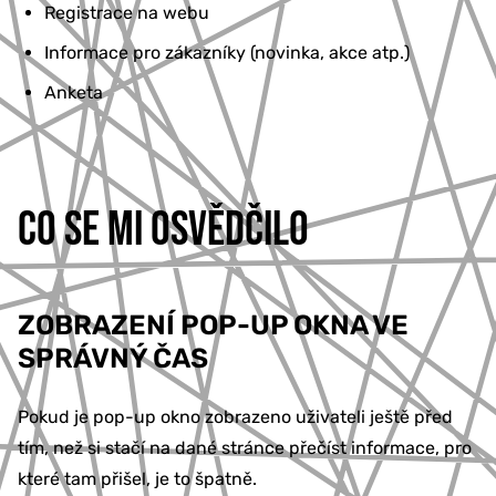
Registrace na webu
Informace pro zákazníky (novinka, akce atp.)
Anketa
CO SE MI OSVĚDČILO
ZOBRAZENÍ POP-UP OKNA VE
SPRÁVNÝ ČAS
Pokud je pop-up okno zobrazeno uživateli ještě před
tím, než si stačí na dané stránce přečíst informace, pro
které tam přišel, je to špatně.