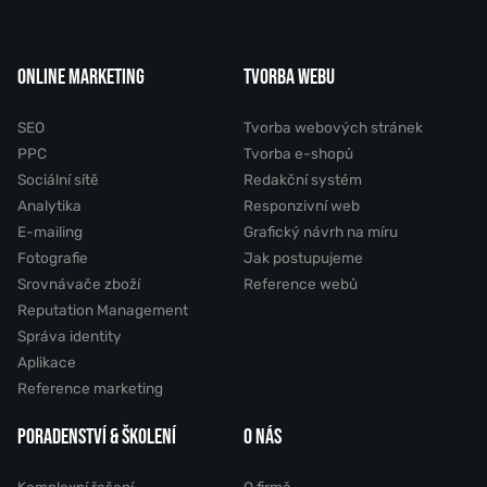
ONLINE MARKETING
TVORBA WEBU
SEO
Tvorba webových stránek
PPC
Tvorba e-shopů
Sociální sítě
Redakční systém
Analytika
Responzivní web
E-mailing
Grafický návrh na míru
Fotografie
Jak postupujeme
Srovnávače zboží
Reference webů
Reputation Management
Správa identity
Aplikace
Reference marketing
PORADENSTVÍ & ŠKOLENÍ
O NÁS
Komplexní řešení
O firmě