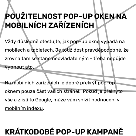
POUŽITELNOST POP-UP OKEN NA
MOBILNÍCH ZAŘÍZENÍCH
Vždy důsledně otestujte, jak pop-up okno vypadá na
mobilech a tabletech. Je totiž dost pravděpodobné, že
zrovna tam se stane neovladatelným - třeba nepůjde
vypnout atp.
Na mobilních zařízeních je dobré překrýt pop-up
oknem pouze část vašich stránek. Pokud je překryto
vše a zjistí to Google, může vám
snížit hodnocení v
mobilním indexu
.
KRÁTKODOBÉ POP-UP KAMPANĚ