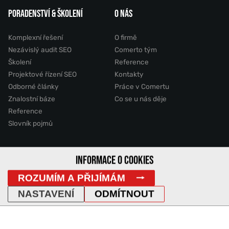
PORADENSTVÍ & ŠKOLENÍ
O NÁS
Komplexní řešení
O firmě
Nezávislý audit SEO
Comerto tým
Školení
Reference
Projektové řízení SEO
Kontakty
Odborné články
Práce v Comertu
Znalostní báze
Co se u nás děje
Reference
Slovník pojmů
2011 - 2026 © Comerto, s.r.o.
INFORMACE O COOKIES
ROZUMÍM A PŘIJÍMÁM
Mapa stránek
GDPR
Cookies
Vyhledávání
DemoWeb
NASTAVENÍ
ODMÍTNOUT
IP Adresa