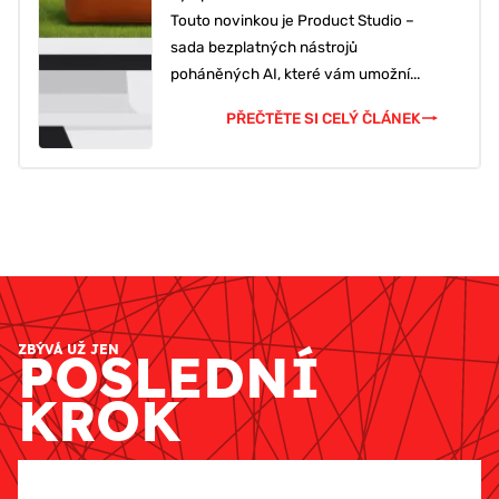
Touto novinkou je Product Studio –
sada bezplatných nástrojů
poháněných AI, které vám umožní...
PŘEČTĚTE SI CELÝ ČLÁNEK
ZBÝVÁ UŽ JEN
POSLEDNÍ
KROK