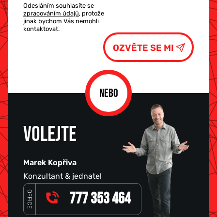
Odesláním souhlasíte se
zpracováním údajů
, protože
jinak bychom Vás nemohli
kontaktovat.
NEBO
VOLEJTE
Marek Kopřiva
Konzultant & jednatel
OFFICE
777 353 464