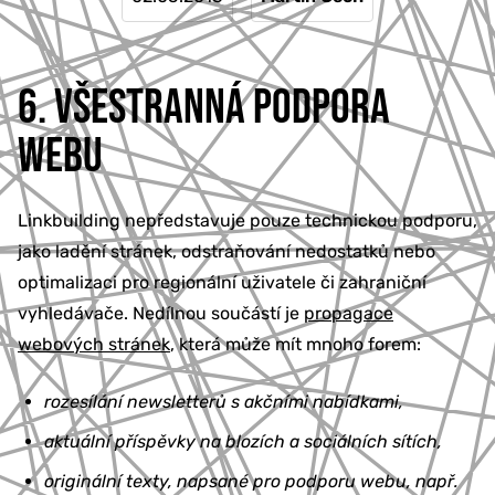
6. VŠESTRANNÁ PODPORA
WEBU
Linkbuilding nepředstavuje pouze technickou podporu,
jako ladění stránek, odstraňování nedostatků nebo
optimalizaci pro regionální uživatele či zahraniční
vyhledávače. Nedílnou součástí je
propagace
webových stránek
, která může mít mnoho forem:
rozesílání newsletterů s akčními nabídkami,
aktuální příspěvky na blozích a sociálních sítích,
originální texty, napsané pro podporu webu, např.