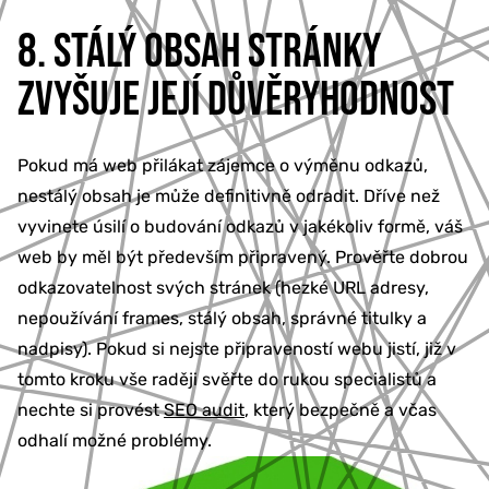
8. STÁLÝ OBSAH STRÁNKY
ZVYŠUJE JEJÍ DŮVĚRYHODNOST
Pokud má web přilákat zájemce o výměnu odkazů,
nestálý obsah je může definitivně odradit. Dříve než
vyvinete úsilí o budování odkazů v jakékoliv formě, váš
web by měl být především připravený. Prověřte dobrou
odkazovatelnost svých stránek (hezké URL adresy,
nepoužívání frames, stálý obsah, správné titulky a
nadpisy). Pokud si nejste připraveností webu jistí, již v
tomto kroku vše raději svěřte do rukou specialistů a
nechte si provést
SEO audit
, který bezpečně a včas
odhalí možné problémy.