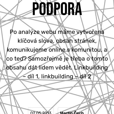
PODPORA
777 353 464
Po analýze webu máme vytvořena
klíčová slova, obsah stránek,
komunikujeme online s komunitou, a
co teď? Samozřejmě je třeba o tomto
obsahu dát lidem vědět. Linkbuilding
– díl 1, linkbuilding – díl 2
02.05.2013
Martin Čech