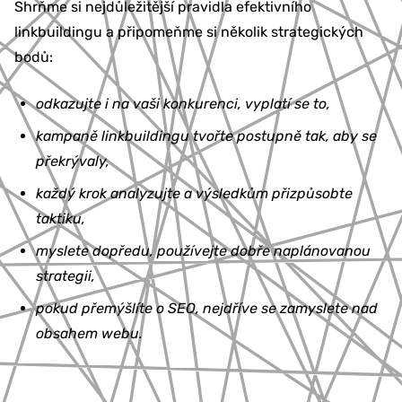
Shrňme si nejdůležitější pravidla efektivního
linkbuildingu a připomeňme si několik strategických
bodů:
odkazujte i na vaši konkurenci, vyplatí se to,
kampaně linkbuildingu tvořte postupně tak, aby se
překrývaly,
každý krok analyzujte a výsledkům přizpůsobte
taktiku,
myslete dopředu, používejte dobře naplánovanou
strategii,
pokud přemýšlíte o SEO, nejdříve se zamyslete nad
obsahem webu.