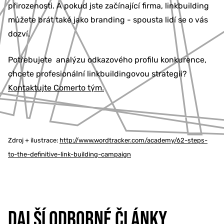
přirozenosti. A pokud jste začínající firma, linkbuilding
můžete brát také jako branding - spousta lidí se o vás
dozví.
Potřebujete analýzu odkazového profilu konkurence,
chcete profesionální linkbuildingovou strategii?
Kontaktujte Comerto tým.
Zdroj + ilustrace:
http://www.wordtracker.com/academy/62-steps-
to-the-definitive-link-building-campaign
DALŠÍ ODBORNÉ ČLÁNKY