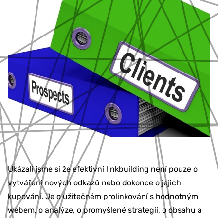
Ukázali jsme si že efektivní linkbuilding není pouze o
vytváření nových odkazů nebo dokonce o jejich
kupování. Je o užitečném prolinkování s hodnotným
webem, o analýze, o promyšlené strategii, o obsahu a