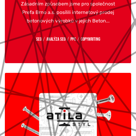
Zásadním způsobem jsme pro společnost
Prefa Brno a.s. posílili internetový prodej
betonových výrobků v jejich Beton...
/
/
/
SEO
Analýza SEO
PPC
Copywriting