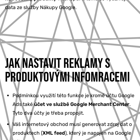
data ze služby Nákupy Google.
JAK NASTAVIT REKLAMY S
PRODUKTOVÝMI INFOMRACEMI
Podmínkou využití této funkce je kromě účtu Google
Ads také
účet ve službě Google Merchant Center
.
Tyto dva účty je třeba propojit.
Váš internetový obchod musí generovat zdroj dat o
produktech (
XML feed
), který je napojen na Google