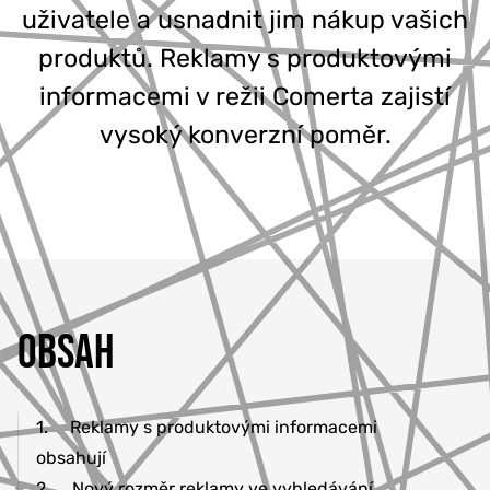
uživatele a usnadnit jim nákup vašich
777 353 464
produktů. Reklamy s produktovými
informacemi v režii Comerta zajistí
vysoký konverzní poměr.
OBSAH
1.
Reklamy s produktovými informacemi
obsahují
2.
Nový rozměr reklamy ve vyhledávání