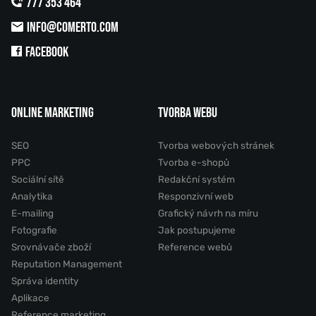
777 353 464
INFO@COMERTO.COM
FACEBOOK
ONLINE MARKETING
TVORBA WEBU
SEO
Tvorba webových stránek
PPC
Tvorba e-shopů
Sociální sítě
Redakční systém
Analytika
Responzivní web
E-mailing
Grafický návrh na míru
Fotografie
Jak postupujeme
Srovnávače zboží
Reference webů
Reputation Management
Správa identity
Aplikace
Reference marketing