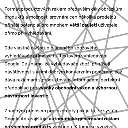
Formát produktových reklam především díky obrázkům
produktů a možnosti srovnání cen několika prodejců
přináší potenciál pro mnohem
větší zaujetí
uživatele
přímo při vyhledávání.
Jde vlastně o výstup placeného zbožového
vyhledávače přímo ve fulltextovém vyhledávání
Google. Je známo, že vyhledávače zboží přinášejí
návštěvnost s velmi dobrým konverzním poměrem, což
dává reklamám s produktovými informacemi perfektní
předpoklad pro
vysoký obchodní výkon a výbornou
návratnost investic
.
Značným přínosem pro inzerenty pak je to, že systém
Google Ads zajišťuje
automatické generování reklam
na všechny produkty
v eshopu. K tomu se využívají