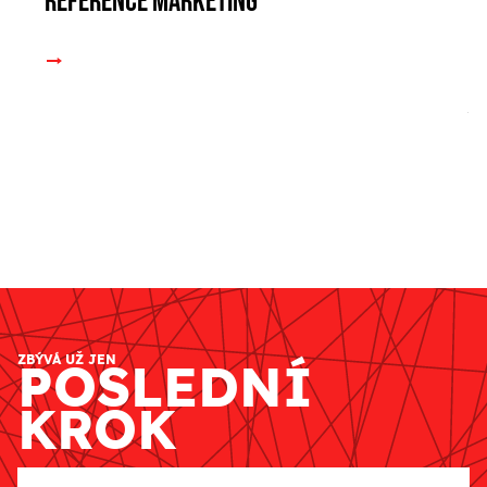
Reference marketing
ZBÝVÁ UŽ JEN
POSLEDNÍ
KROK