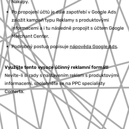
Nákupy.
Po propojení účtů je dále zapotřebí v Google Ads
založit kampaň typu Reklamy s produktovými
informacemi a i tu následně propojit s účtem Google
Merchant Center.
Podrobný postup popisuje
nápověda Google Ads
.
Využijte tento vysoce účinný reklamní formát!
Nevíte-li si rady s nastavením reklam s produktovými
informacemi, spolehněte se na PPC specialisty
Comerta.