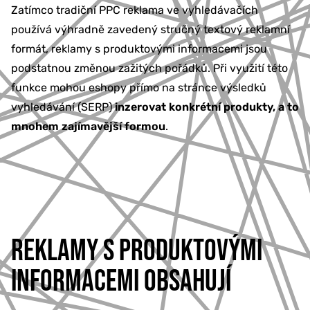
Zatímco tradiční PPC reklama ve vyhledávačích
používá výhradně zavedený stručný textový reklamní
formát, reklamy s produktovými informacemi jsou
podstatnou změnou zažitých pořádků. Při využití této
funkce mohou eshopy přímo na stránce výsledků
vyhledávání (SERP)
inzerovat konkrétní produkty, a to
mnohem zajímavější formou
.
REKLAMY S PRODUKTOVÝMI
INFORMACEMI OBSAHUJÍ