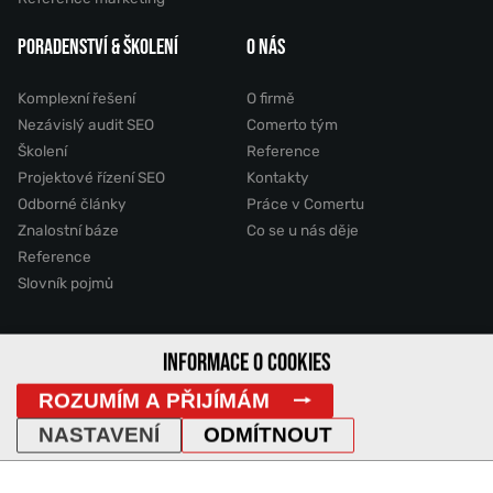
PORADENSTVÍ & ŠKOLENÍ
O NÁS
Komplexní řešení
O firmě
Nezávislý audit SEO
Comerto tým
Školení
Reference
Projektové řízení SEO
Kontakty
Odborné články
Práce v Comertu
Znalostní báze
Co se u nás děje
Reference
Slovník pojmů
INFORMACE O COOKIES
2011 - 2026 © Comerto, s.r.o.
ROZUMÍM A PŘIJÍMÁM
Mapa stránek
GDPR
Cookies
Vyhledávání
DemoWeb
NASTAVENÍ
ODMÍTNOUT
IP Adresa