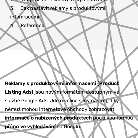
3.
Jak nastavit reklamy s produktovými
infomracemi
4.
Reference
Reklamy s produktovými informacemi (Product
Listing Ads)
jsou novým formátem dostupným ve
službě Google Ads. Jde o velice silný nástroj, díky
němuž mohou internetové obchody zobrazovat
informace o nabízených produktech
poutavou formou
přímo ve vyhledávání
na Googlu.