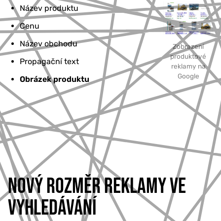
Název produktu
Cenu
Název obchodu
Zobrazení
produktové
Propagační text
reklamy na
Google
Obrázek produktu
NOVÝ ROZMĚR REKLAMY VE
VYHLEDÁVÁNÍ