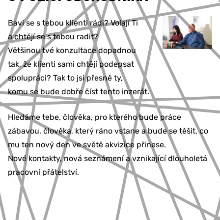
Baví se s tebou klienti rádi? Volají Ti
a chtějí se s tebou radit?
Většinou tvé konzultace dopadnou
tak, že klienti sami chtějí podepsat
spolupráci? Tak to jsi přesně ty,
komu se bude dobře číst tento inzerát.
Hledáme tebe, člověka, pro kterého bude práce
zábavou, člověka, který ráno vstane a bude se těšit, co
mu ten nový den ve světě akvizice přinese.
Nové kontakty, nová seznámení a vznikající dlouholetá
pracovní přátelství.