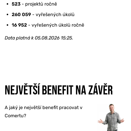
523
- projektů ročně
260 059
- vyřešených úkolů
16 952
- vyřešených úkolů ročně
Data platná k 05.08.2026 15:25.
NEJVĚTŠÍ BENEFIT NA ZÁVĚR
A jaký je největší benefit pracovat v
Comertu?