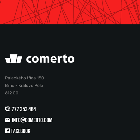
Palackého třída 150
Brno - Královo Pole
612 00
777 353 464
INFO@COMERTO.COM
FACEBOOK