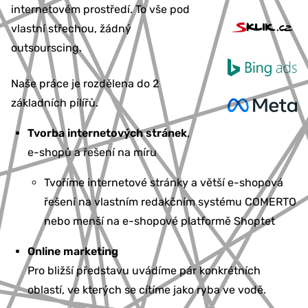
internetovém prostředí. To vše pod
vlastní střechou, žádný
outsourscing.
Naše práce je rozdělena do 2
základních pilířů.
Tvorba internetových stránek
,
e-shopů a řešení na míru
Tvoříme internetové stránky a větší e-shopová
řešení na vlastním redakčním systému COMERTO
nebo menší na e-shopové platformě Shoptet
Online marketing
Pro bližší představu uvádíme pár konkrétních
oblastí, ve kterých se cítíme jako ryba ve vodě.