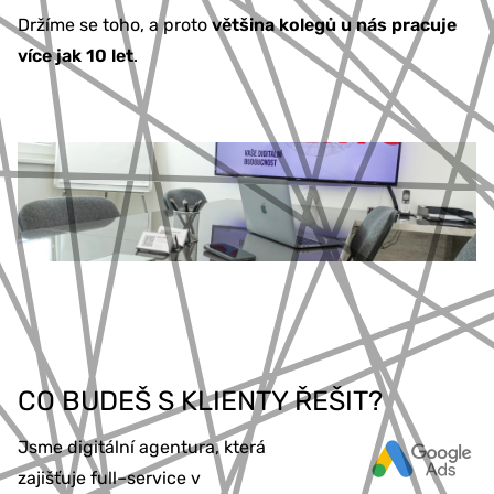
Držíme se toho, a proto
většina kolegů u nás pracuje
více jak 10 let
.
CO BUDEŠ S KLIENTY ŘEŠIT?
Jsme digitální agentura, která
zajišťuje full–service v