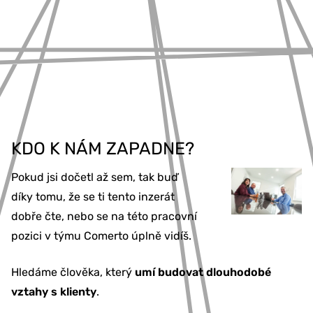
KDO K NÁM ZAPADNE?
Pokud jsi dočetl až sem, tak buď
díky tomu, že se ti tento inzerát
dobře čte, nebo se na této pracovní
pozici v týmu Comerto úplně vidíš.
Hledáme člověka, který
umí budovat dlouhodobé
vztahy s klienty
.