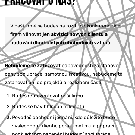
PRACOVAT U NÁS?
V naší firmě se budeš na rozdíl od konkurenčních
firem věnovat
jen akvizici nových klientů a
budování dlouholetých obchodních vztahů
.
Nebudeme tě zatěžovat
odpovědností za stanovení
ceny spolupráce, samotnou kreativou, nebudeme tě
zatahovat ani do projektů a realizační části.
Budeš reprezentovat naši firmu.
Budeš se bavit hledáním klientů.
Povedeš obchodní jednání, kde důležité bude
vyslechnout klienta, porozumět mu a připravit
podklady pro nacenění budoucí spolupráce.