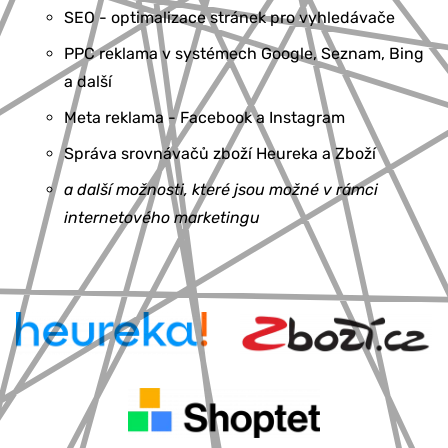
SEO - optimalizace stránek pro vyhledávače
PPC reklama v systémech Google, Seznam, Bing
a další
Meta reklama - Facebook a Instagram
Správa srovnávačů zboží Heureka a Zboží
a další možnosti, které jsou možné v rámci
internetového marketingu