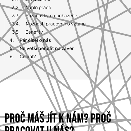
3.2.
Náplň práce
3.3.
Požadavky na uchazeče
3.4.
Možnosti pracovního vztahu
3.5.
Benefity
4.
Pár čísel o nás
5.
Největší benefit na závěr
6.
Co dál?
PROČ MÁŠ JÍT K NÁM? PROČ