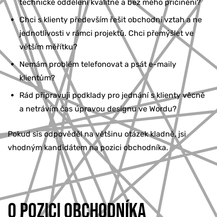
technické oddělení kvalitně a bez mého přičinění?
Chci s klienty především řešit obchodní vztah a ne
jednotlivosti v rámci projektů. Chci přemýšlet ve
větším měřítku?
Nemám problém telefonovat a psát e-maily
klientům?
Rád připravuji podklady pro jednání s klienty věcně
a netrávím čas úpravou designu ve Wordu?
Pokud sis odpověděl na většinu otázek kladně, jsi
vhodným kandidátem na pozici obchodníka.
O POZICI OBCHODNÍKA