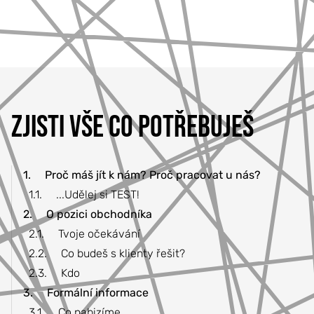
777 353 464
ZJISTI VŠE CO POTŘEBUJEŠ
1.
Proč máš jít k nám? Proč pracovat u nás?
1.1.
...Udělej si TEST!
2.
O pozici obchodníka
2.1.
Tvoje očekávání
2.2.
Co budeš s klienty řešit?
2.3.
Kdo
3.
Formální informace
3.1.
Co nabizíme