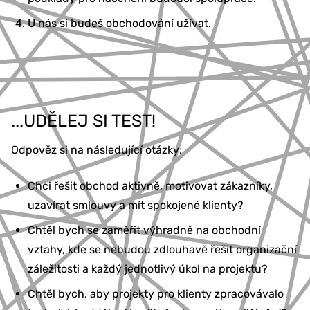
U nás si budeš obchodování užívat.
...UDĚLEJ SI TEST!
Odpověz si na následující otázky:
Chci řešit obchod aktivně, motivovat zákazníky,
uzavírat smlouvy a mít spokojené klienty?
Chtěl bych se zaměřit výhradně na obchodní
vztahy, kde se nebudou zdlouhavě řešit organizační
záležitosti a každý jednotlivý úkol na projektu?
Chtěl bych, aby projekty pro klienty zpracovávalo