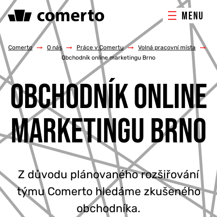
MENU
ONLINE MARKETING
Comerto
/
O nás
/
Práce v Comertu
/
Volná pracovní místa
/
Obchodník online marketingu Brno
TVORBA WEBU
OBCHODNÍK ONLINE
PORADENSTVÍ & ŠKOLENÍ
MARKETINGU BRNO
REFERENCE
O NÁS
Z důvodu plánovaného rozšiřování
KONTAKTY
týmu Comerto hledáme zkušeného
obchodníka.