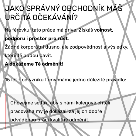
JAKO SPRÁVNÝ OBCHODNÍK MÁŠ
URČITÁ OČEKÁVÁNÍ?
Na férovku, tato práce má drive. Získáš
volnost,
podporu i prostor pro růst
.
Žádné korporátní dusno, ale zodpovědnost a výsledky,
které tě budou bavit.
A dokážeme Tě odměnit!
15 let - od vzniku firmy máme jedno důležité pravidlo:
Chovejme se tak, aby s námi kolegové chtěli
pracovat a my je dokázali za jejich dobře
odváděnou práci kvalitně odměnit.