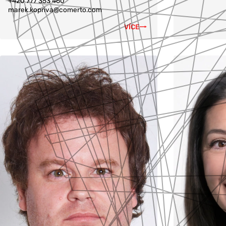
+420 777 353 460
marek.kopriva@comerto.com
VÍCE