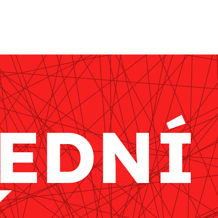
EDNÍ
K