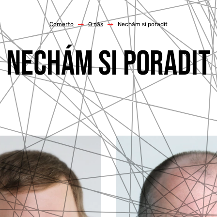
Comerto
/
O nás
/
Nechám si poradit
NECHÁM SI PORADIT