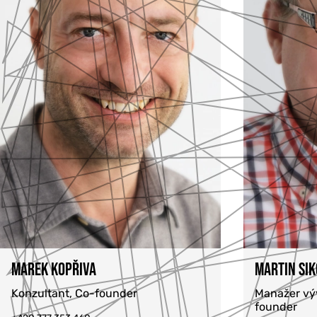
MAREK KOPŘIVA
MARTIN SI
Konzultant, Co-founder
Manažer výv
founder