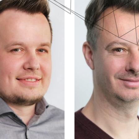
KETING
BU
Í & ŠKOLENÍ