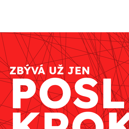
ZBÝVÁ UŽ JEN
POSL
KRO