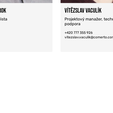
ROK
VÍTĚZSLAV VACULÍK
ista
Projektový manažer, tech
podpora
+420 777 355 926
vitezslav.vaculik@comerto.c