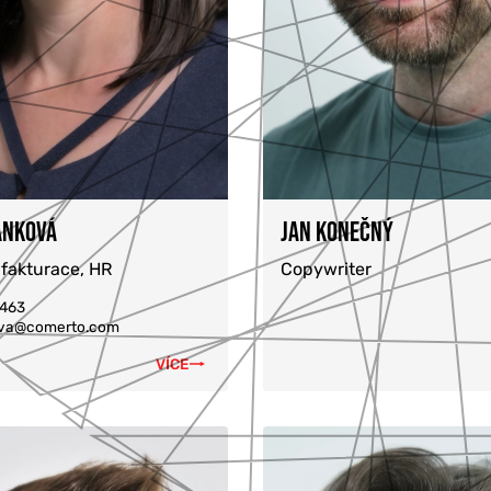
ÁNKOVÁ
JAN KONEČNÝ
 fakturace, HR
Copywriter
 463
ova@comerto.com
VÍCE