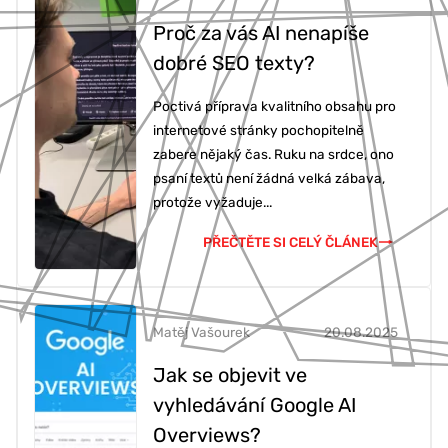
Proč za vás AI nenapíše
dobré SEO texty?
Poctivá příprava kvalitního obsahu pro
internetové stránky pochopitelně
zabere nějaký čas. Ruku na srdce, ono
psaní textů není žádná velká zábava,
protože vyžaduje...
PŘEČTĚTE SI CELÝ ČLÁNEK
Matěj Vašourek
20.08.2025
Jak se objevit ve
vyhledávání Google AI
Overviews?