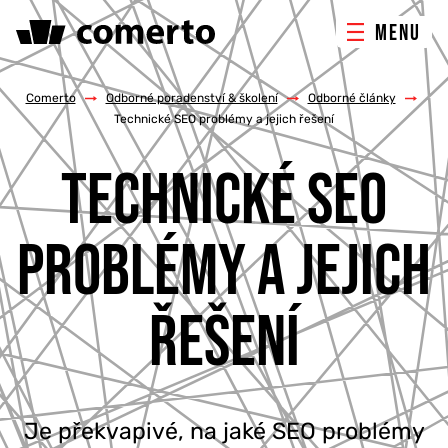
MENU
ONLINE MARKETING
Comerto
/
Odborné poradenství & školení
/
Odborné články
/
Technické SEO problémy a jejich řešení
TVORBA WEBU
TECHNICKÉ SEO
PORADENSTVÍ & ŠKOLENÍ
PROBLÉMY A JEJICH
REFERENCE
ŘEŠENÍ
O NÁS
KONTAKTY
Je překvapivé, na jaké SEO problémy