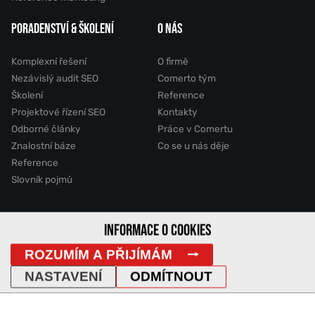
PORADENSTVÍ & ŠKOLENÍ
O NÁS
Komplexní řešení
O firmě
Nezávislý audit SEO
Comerto tým
Školení
Reference
Projektové řízení SEO
Kontakty
Odborné články
Práce v Comertu
Znalostní báze
Co se u nás děje
Reference
Slovník pojmů
2011 - 2026 © Comerto, s.r.o.
INFORMACE O COOKIES
ROZUMÍM A PŘIJÍMÁM
Mapa stránek
GDPR
Cookies
Vyhledávání
DemoWeb
NASTAVENÍ
ODMÍTNOUT
IP Adresa