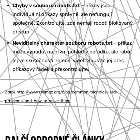
Chyby v souboru robots.txt
– někdy jsou
individuální příkazy správné, ale nefungují
společně. Zkontrolujte, zda nemají roboti blokovaný
přístup.
Neviditelný charakter souboru robots.txt
– příkaz
může vypadat na první pohled v pořádku, ale robot
jej ve skutečnosti nemusí vidět. Spusťte jej přes
příkazový řádek a překontrolujte.
Zdroj:
http://www.seomoz.org/blog/common-technical-seo-
problems-and-how-to-solve-them