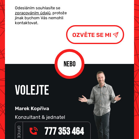
Odesláním souhlasíte se
zpracováním údajů
, protože
jinak bychom Vás nemohli
kontaktovat.
NEBO
VOLEJTE
Marek Kopřiva
Konzultant & jednatel
OFFICE
777 353 464