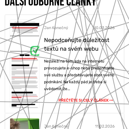
DALŠÍ ODBORNÉ ČLÁNKY
Jan Konečný
10.03.2026
Nepodceňujte důležitost
textů na svém webu
Nezáleží na tom, zda na internetu
provozujete e-shop nebo prezentujete
své služby a představujete obor svého
podnikání. Na každý pád je třeba si
uvědomit, že...
PŘEČTĚTE SI CELÝ ČLÁNEK
Jan Konečný
11.02.2026