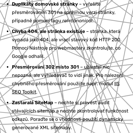
Duplikáty domovské stránky
– vyřešíte
přesměrováním 301 na správnou verzi stránky,
případně pomocí tagu
rel=canonical
.
Chyba 404, ale stránka existuje
– stránka, která
vypadá jako 404, ale vrací stavový kód HTTP 200.
Pomocí Nástroje pro webmastery zkontrolujte, co
Google odhalil.
Přesměrování 302 místo 301
– uživatel nic
nepozná, ale vyhledávač to vidí jinak. Pro nalezení
chybného přesměrování použijte např. modul
IIS
SEO Toolkit
.
Zastaralá SiteMap
– nechte si provést audit
stávajících sitemap a nechte zkontrolovat funkčnost
odkazů. Poraďte se o vhodnosti použítí dynamicky
generované XML sitemapy.