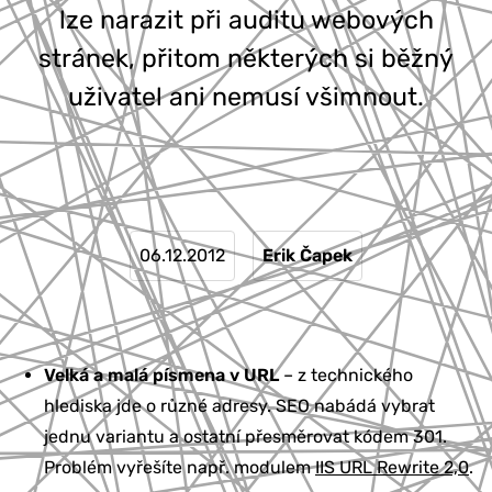
lze narazit při auditu webových
777 353 464
stránek, přitom některých si běžný
uživatel ani nemusí všimnout.
06.12.2012
Erik Čapek
Velká a malá písmena v URL
– z technického
hlediska jde o různé adresy. SEO nabádá vybrat
jednu variantu a ostatní přesměrovat kódem 301.
Problém vyřešíte např. modulem
IIS URL Rewrite 2,0
.