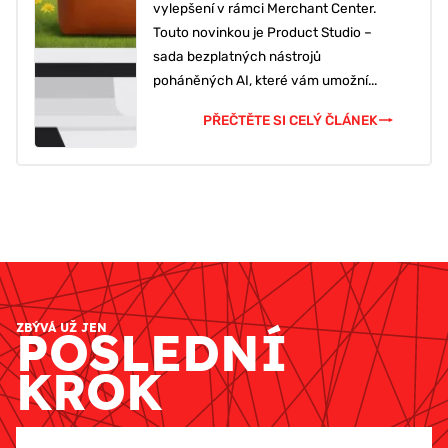
vylepšení v rámci Merchant Center.
Touto novinkou je Product Studio –
sada bezplatných nástrojů
poháněných AI, které vám umožní...
PŘEČTĚTE SI CELÝ ČLÁNEK
ZBÝVÁ UŽ JEN
POSLEDNÍ
KROK