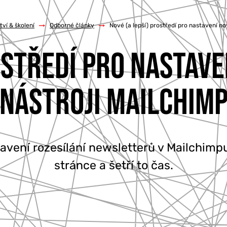
ví & školení
/
Odborné články
/
Nové (a lepší) prostředí pro nastavení n
OSTŘEDÍ PRO NASTAV
NÁSTROJI MAILCHIM
avení rozesílání newsletterů v Mailchimpu
stránce a šetří to čas.