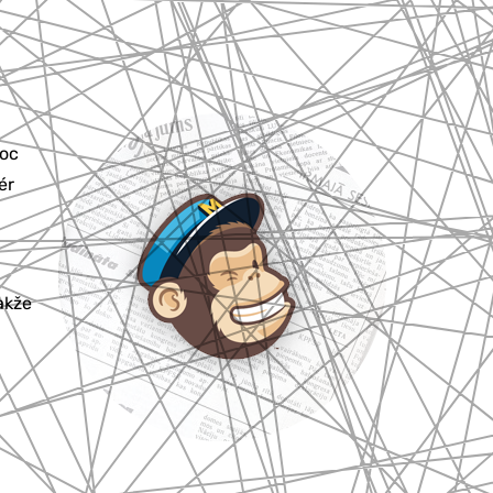
moc
ér
Takže