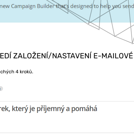
EDÍ ZALOŽENÍ/NASTAVENÍ E-MAILOV
KETING
uchých 4 kroků.
BU
Í & ŠKOLENÍ