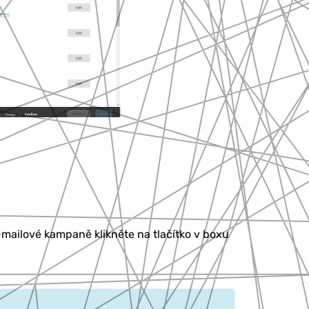
mailové kampaně klikněte na tlačítko v boxu