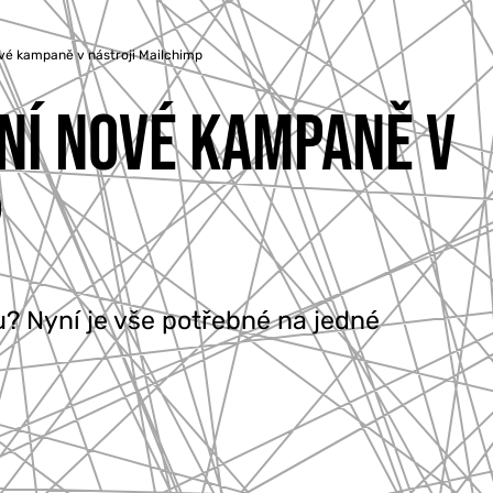
ové kampaně v nástroji Mailchimp
ENÍ NOVÉ KAMPANĚ V
P
? Nyní je vše potřebné na jedné