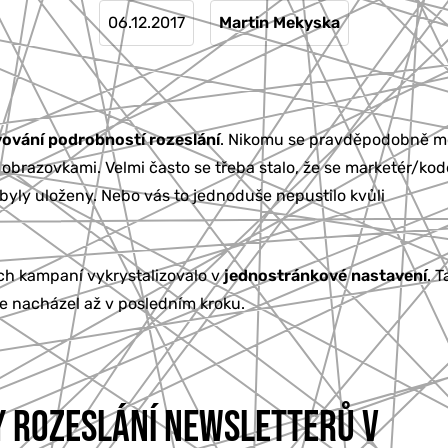
06.12.2017
Martin Mekyska
ování podrobností rozeslání
. Nikomu se pravděpodobně 
obrazovkami. Velmi často se třeba stalo, že se marketér/kod
yly uloženy. Nebo vás to jednoduše nepustilo kvůli
ch kampaní vykrystalizovalo v
jednostránkové nastavení
. 
íve nacházel až v posledním kroku.
Y ROZESLÁNÍ NEWSLETTERŮ V