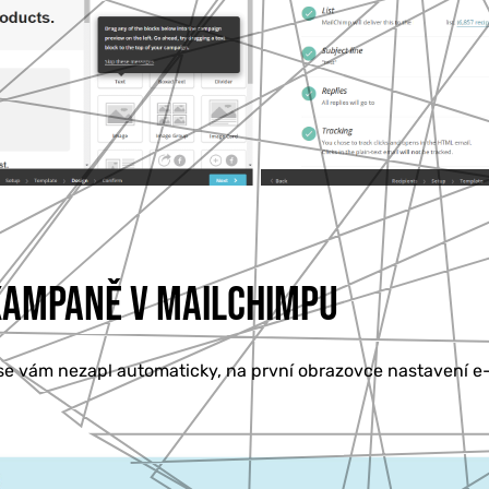
KAMPANĚ V MAILCHIMPU
e vám nezapl automaticky, na první obrazovce nastavení e-