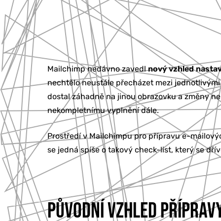
Mailchimp nedávno zavedl
nový vzhled nastav
nechtělo neustále přecházet mezi jednotlivými 
dostal záhadně na jinou obrazovku a změny neb
nekompletnímu vyplnění dále.
Prostředí v Mailchimpu pro přípravu e-mailový
se jedná spíše o takový check-list, který se dř
PŮVODNÍ VZHLED PŘÍPRAV