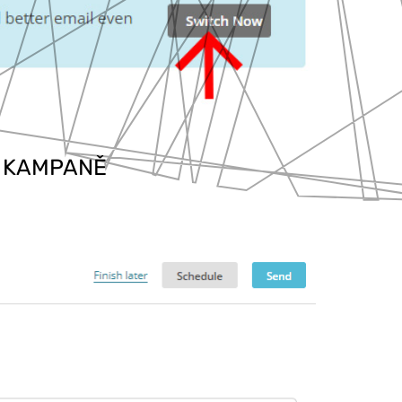
É KAMPANĚ