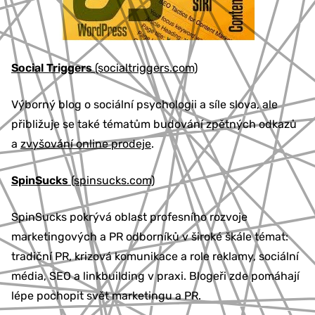
Social Triggers
(socialtriggers.com)
Výborný blog o sociální psychologii a síle slova, ale
přibližuje se také tématům budování zpětných odkazů
a
zvyšování online prodeje
.
SpinSucks
(spinsucks.com)
SpinSucks pokrývá oblast profesního rozvoje
marketingových a PR odborníků v široké škále témat:
tradiční PR, krizová komunikace a role reklamy, sociální
média, SEO a linkbuilding v praxi. Blogeři zde pomáhají
lépe pochopit svět marketingu a PR.