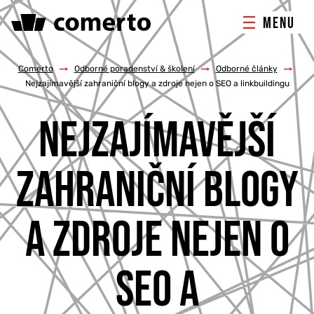
MENU
ONLINE MARKETING
Comerto
/
Odborné poradenství & školení
/
Odborné články
/
Nejzajímavější zahraniční blogy a zdroje nejen o SEO a linkbuildingu
TVORBA WEBU
NEJZAJÍMAVĚJŠÍ
PORADENSTVÍ & ŠKOLENÍ
ZAHRANIČNÍ BLOGY
REFERENCE
A ZDROJE NEJEN O
O NÁS
SEO A
KONTAKTY