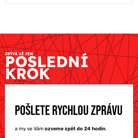
ZBÝVÁ UŽ JEN
POSLEDNÍ
KROK
POŠLETE RYCHLOU ZPRÁVU
a my se Vám
ozveme zpět do 24 hodin
.