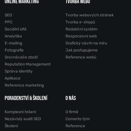
ONLINE MARKETING
TVORBA WEBU
SEO
Tvorba webových stránek
PPC
Tvorba e-shopů
Sociální sítě
Redakční systém
Analytika
Responzivní web
E-mailing
Grafický návrh na míru
Fotografie
Jak postupujeme
Srovnávače zboží
Reference webů
Reputation Management
Správa identity
Aplikace
Reference marketing
PORADENSTVÍ & ŠKOLENÍ
O NÁS
Komplexní řešení
O firmě
Nezávislý audit SEO
Comerto tým
Školení
Reference