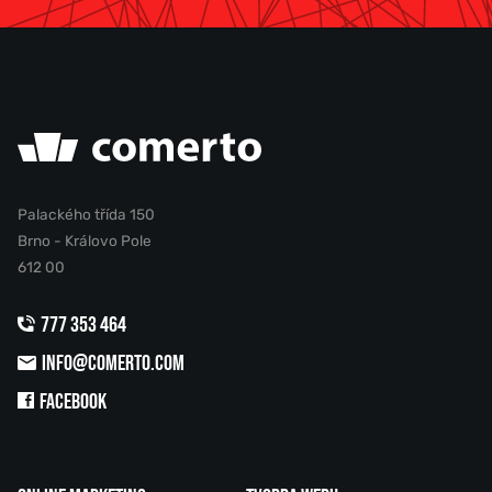
Palackého třída 150
Brno - Královo Pole
612 00
777 353 464
INFO@COMERTO.COM
FACEBOOK