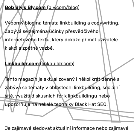
Bob Bly's Bly.com
(bly.com/blog)
Výborný blog na témata linkbuilding a copywriting.
Zabývá se zejména účinky přesvědčivého
internetového textu, který dokáže přimět uživatele
k akci a zpětné vazbě.
Linkbuildr.com
(linkbuildr.com)
Tento magazín je aktualizovaný i několikrát denně a
zabývá se tématy v oblastech: linkbuilding, sociální
sítě,
využití diskusních fór k linkbuildingu
nebo
upozorňuje na nekalé techniky Black Hat SEO.
Je zajímavé sledovat aktuální informace nebo zajímavé