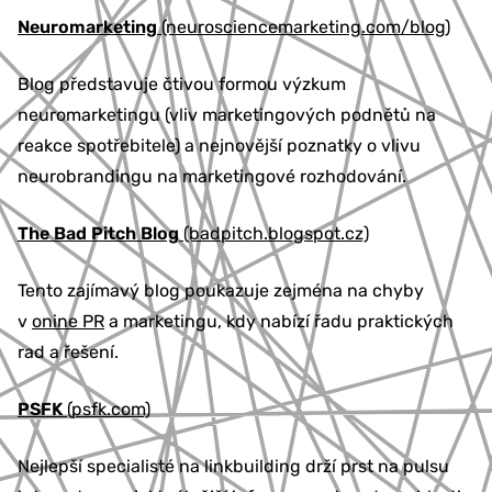
Neuromarketing
(neurosciencemarketing.com/blog)
Blog představuje čtivou formou výzkum
neuromarketingu (vliv marketingových podnětů na
reakce spotřebitele) a nejnovější poznatky o vlivu
neurobrandingu na marketingové rozhodování.
The Bad Pitch Blog
(badpitch.blogspot.cz)
Tento zajímavý blog poukazuje zejména na chyby
v
onine PR
a marketingu, kdy nabízí řadu praktických
rad a řešení.
PSFK
(psfk.com)
Nejlepší specialisté na linkbuilding drží prst na pulsu