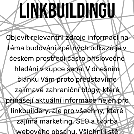
LINKBUILDINGU
777 353 464
Objevit relevantní zdroje informací na
téma budování zpětných odkazů je v
českém prostředí často příslovečné
hledání v kupce sena. V dnešním
článku Vám proto představíme
zajímavé zahraniční blogy, které
přinášejí aktuální informace nejen pro
linkbuildery, ale pro všechny, které
zajímá marketing, SEO a tvorba
webového obsahu. Všichni jistě