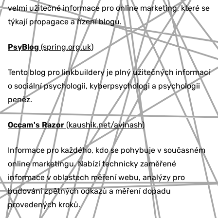
velmi užitečné informace pro online marketing, které se
týkají propagace a řízení blogu.
PsyBlog
(spring.org.uk)
Tento blog pro linkbuildery je plný užitečných informací
o sociální psychologii, kyberpsychologi a psychologii
peněz.
Occam's Razor
(kaushik.net/avinash)
Informace pro každého, kdo se pohybuje v současném
online marketingu. Nabízí technicky zaměřené
informace v oblastech měření webu, analýzy pro
budování zpětných odkazů a měření dopadu
provedených kroků.