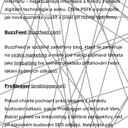
internetu – nejaktuálnější informace a trendy z oblasti
digitální technologie a webu. Čtěte PSFK a pochopíte,
jak nové poznatky využít v praxi při rozvoji Vaší firmy.
BuzzFeed
(buzzfeed.com)
BuzzFeed je sociálně zaměřený blog, který se zaměřuje
na
virální marketing
a mimo jiné nabízí zajímavá témata
jako
linkbaiting
(ve volném překladu přitahování nebo
lákání zpětných odkazů).
ProBlogger
(problogger.net)
Pokud chcete pochopit práci blogerů z pohledu
budování odkazů, pak je ProBlogger určen právě Vám.
Nabízí pohled na linkbuilding z odlišné perspektivy, než
při klasickém budování SEO odkazů. Naleznete zde