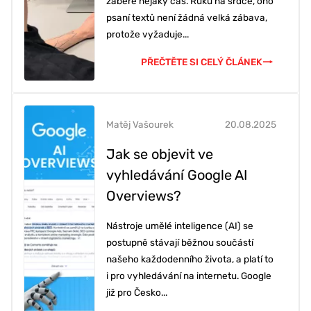
zabere nějaký čas. Ruku na srdce, ono
psaní textů není žádná velká zábava,
protože vyžaduje...
PŘEČTĚTE SI CELÝ ČLÁNEK
Matěj Vašourek
20.08.2025
Jak se objevit ve
vyhledávání Google AI
Overviews?
Nástroje umělé inteligence (AI) se
postupně stávají běžnou součástí
našeho každodenního života, a platí to
i pro vyhledávání na internetu. Google
již pro Česko...