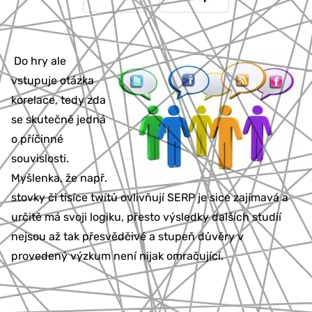
Do hry ale
vstupuje otázka
korelace, tedy zda
se skutečně jedná
o příčinné
souvislosti.
Myšlenka, že např.
stovky či tisíce twítů ovlivňují SERP je sice zajímavá a
určitě má svoji logiku, přesto výsledky dalších studií
nejsou až tak přesvědčivé a stupeň důvěry v
provedený výzkum není nijak omračující.