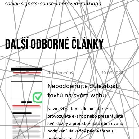
social-signals-cause-improved-rankings
DALŠÍ ODBORNÉ ČLÁNKY
Jan Konečný
10.03.2026
Nepodceňujte důležitost
textů na svém webu
Nezáleží na tom, zda na internetu
provozujete e-shop nebo prezentujete
své služby a představujete obor svého
podnikání. Na každý pád je třeba si
uvědomit, že...