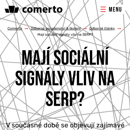
MENU
ONLINE MARKETING
Comerto
/
Odborné poradenství & školení
/
Odborné články
/
Mají sociální signály vliv na SERP?
TVORBA WEBU
MAJÍ SOCIÁLNÍ
PORADENSTVÍ & ŠKOLENÍ
SIGNÁLY VLIV NA
REFERENCE
SERP?
O NÁS
KONTAKTY
V současné době se objevují zajímavé