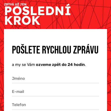
ZBÝVÁ UŽ JEN
POSLEDNÍ
KROK
POŠLETE RYCHLOU ZPRÁVU
a my se Vám
ozveme zpět do 24 hodin
.