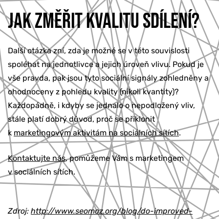
JAK ZMĚŘIT KVALITU SDÍLENÍ?
Další otázka zní, zda je možné se v této souvislosti
spoléhat na jednotlivce a jejich úroveň vlivu. Pokud je
vše pravda, pak jsou tyto sociální signály zohledněny a
ohodnoceny z pohledu kvality (nikoli kvantity)?
Každopádně, i kdyby se jednalo o nepodložený vliv,
stále platí dobrý důvod, proč se přiklonit
k
marketingovým aktivitám na sociálních sítích
.
Kontaktujte nás
, pomůžeme Vám s marketingem
v sociálních sítích.
Zdroj:
http://www.seomoz.org/blog/do-improved-