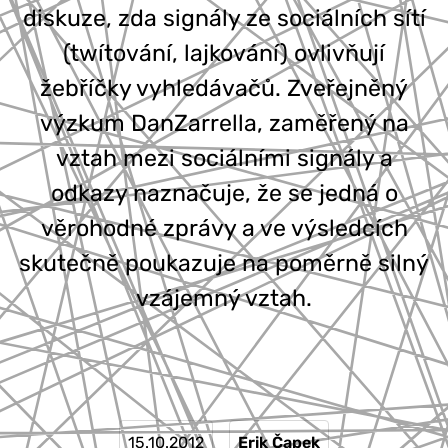
diskuze, zda signály ze sociálních sítí
777 353 464
(twítování, lajkování) ovlivňují
žebříčky vyhledávačů. Zveřejněný
výzkum DanZarrella, zaměřený na
vztah mezi sociálními signály a
odkazy naznačuje, že se jedná o
věrohodné zprávy a ve výsledcích
skutečně poukazuje na poměrně silný
vzájemný vztah.
15.10.2012
Erik Čapek