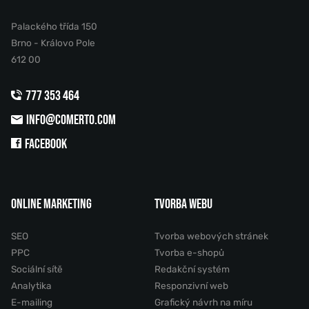
Palackého třída 150
Brno - Královo Pole
612 00
777 353 464
INFO@COMERTO.COM
FACEBOOK
ONLINE MARKETING
TVORBA WEBU
SEO
Tvorba webových stránek
PPC
Tvorba e-shopů
Sociální sítě
Redakční systém
Analytika
Responzivní web
E-mailing
Grafický návrh na míru