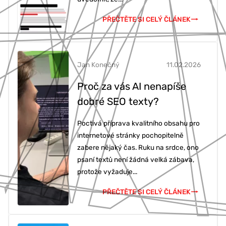
PŘEČTĚTE SI CELÝ ČLÁNEK
Jan Konečný
11.02.2026
Proč za vás AI nenapíše
dobré SEO texty?
Poctivá příprava kvalitního obsahu pro
internetové stránky pochopitelně
zabere nějaký čas. Ruku na srdce, ono
psaní textů není žádná velká zábava,
protože vyžaduje...
PŘEČTĚTE SI CELÝ ČLÁNEK