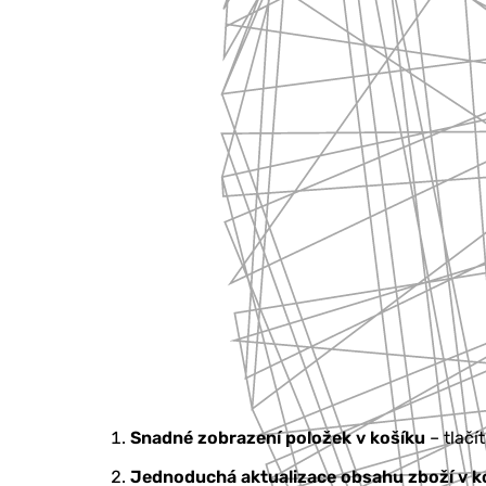
Snadné zobrazení položek v košíku
– tlačí
Jednoduchá aktualizace obsahu zboží v k