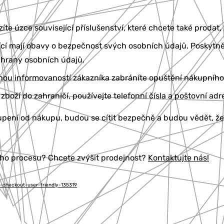
te úzce související příslušenství, které chcete také prodat,
cí mají obavy o bezpečnost svých osobních údajů. Poskytn
chrany osobních údajů.
ou informovaností zákazníka zabráníte opuštění nákupního 
zboží do zahraničí, používejte telefonní čísla a poštovní ad
ení od nákupu, budou se cítit bezpečně a budou vědět, že
ho procesu? Chcete zvýšit prodejnost?
Kontaktujte nás!
-checkout-user-friendly-135319