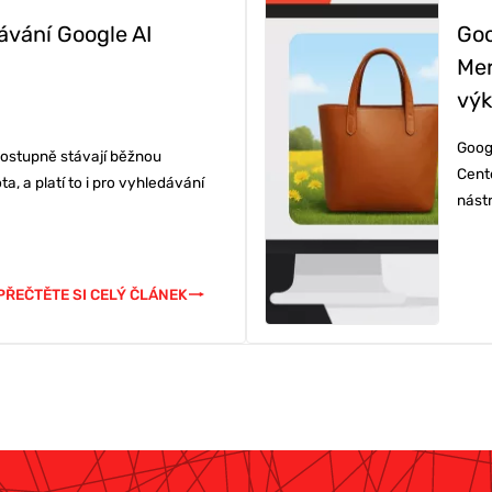
ávání Google AI
Goo
Í & ŠKOLENÍ
Mer
vý
Goog
 postupně stávají běžnou
Cent
, a platí to i pro vyhledávání
nást
PŘEČTĚTE SI CELÝ ČLÁNEK