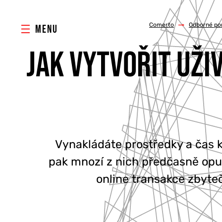
Comerto
/
Odborné por
MENU
JAK VYTVOŘIT UŽI
Vynakládáte prostředky a čas k
pak mnozí z nich předčasně opu
online transakce zbyteč