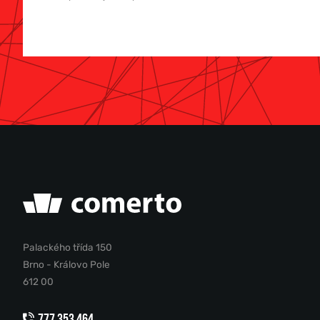
Palackého třída 150
Brno - Královo Pole
612 00
777 353 464