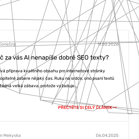
Konečný
11.02.2026
č za vás AI nenapíše dobré SEO texty?
ivá příprava kvalitního obsahu pro internetové stránky
opitelně zabere nějaký čas. Ruku na srdce, ono psaní textů
 žádná velká zábava, protože vyžaduje...
PŘEČTĚTE SI CELÝ ČLÁNEK
in Mekyska
06.04.2025