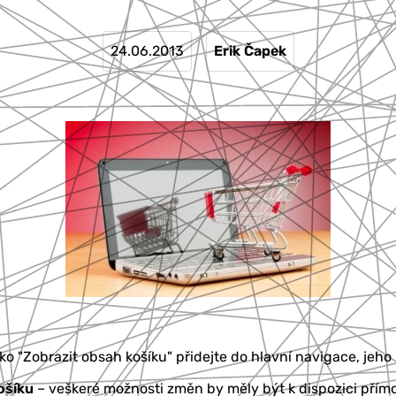
24.06.2013
Erik Čapek
tko "Zobrazit obsah košíku" přidejte do hlavní navigace, jeh
ošíku
– veškeré možnosti změn by měly být k dispozici přímo