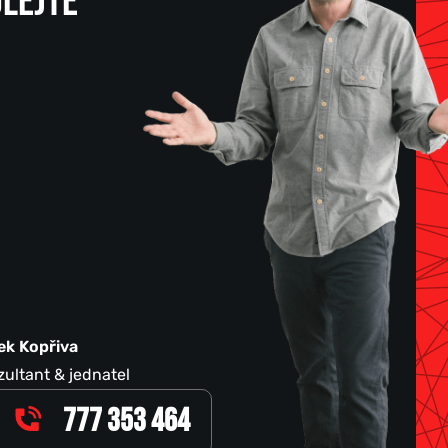
LEJTE
ek Kopřiva
ultant & jednatel
777 353 464