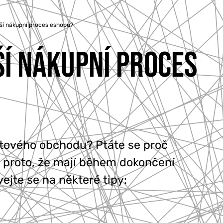
jší nákupní proces eshopu?
ŠÍ NÁKUPNÍ PROCES
netového obchodu? Ptáte se proč
 proto, že mají během dokončení
ejte se na některé tipy: