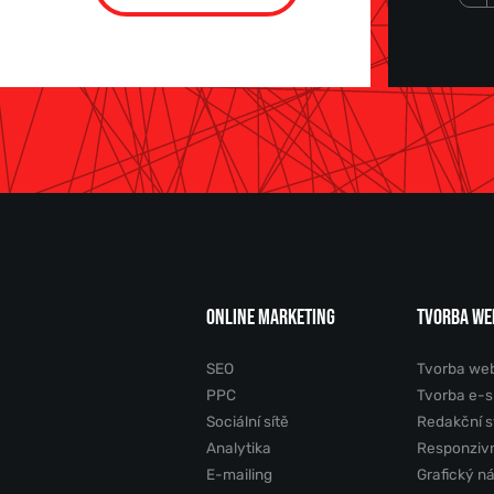
ONLINE MARKETING
TVORBA WE
SEO
Tvorba we
PPC
Tvorba e-
Sociální sítě
Redakční 
Analytika
Responziv
E-mailing
Grafický n