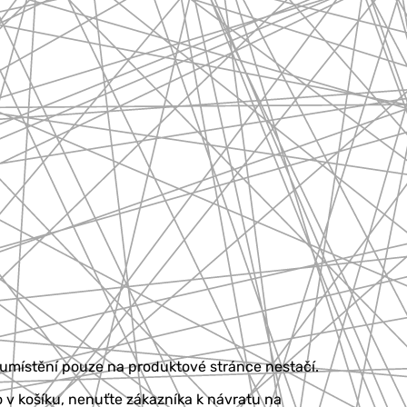
o umístění pouze na produktové stránce nestačí.
 v košíku, nenuťte zákazníka k návratu na