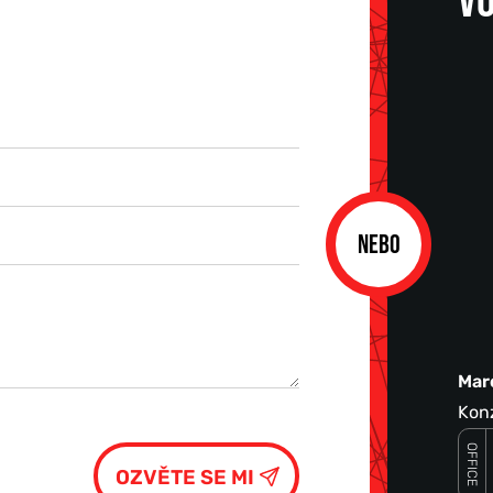
VO
NEBO
Mar
Konz
OFFICE