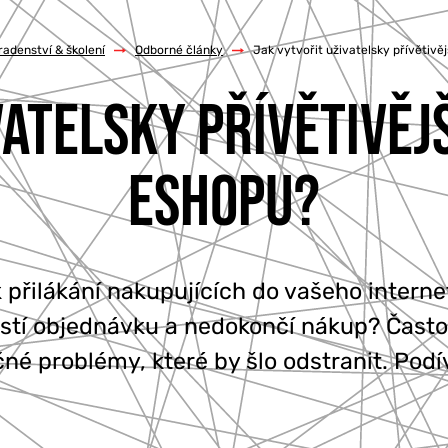
adenství & školení
/
Odborné články
/
Jak vytvořit uživatelsky přívětivě
VATELSKY PŘÍVĚTIVĚJ
ESHOPU?
 přilákání nakupujících do vašeho inter
stí objednávku a nedokončí nákup? Často
né problémy, které by šlo odstranit. Podív