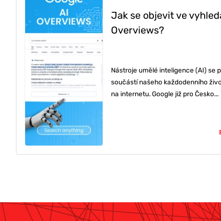
Jak se objevit ve vyhled
PORADENSTV
Overviews?
REFERENCE
Nástroje umělé inteligence (AI) se
součástí našeho každodenního života
na internetu. Google již pro Česko...
O NÁS
KONTAKTY