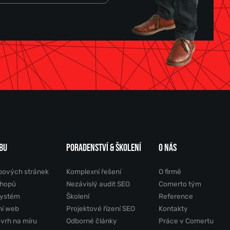
BU
PORADENSTVÍ & ŠKOLENÍ
O NÁS
bových stránek
Komplexní řešení
O firmě
shopů
Nezávislý audit SEO
Comerto tým
systém
Školení
Reference
ní web
Projektové řízení SEO
Kontakty
ávrh na míru
Odborné články
Práce v Comertu