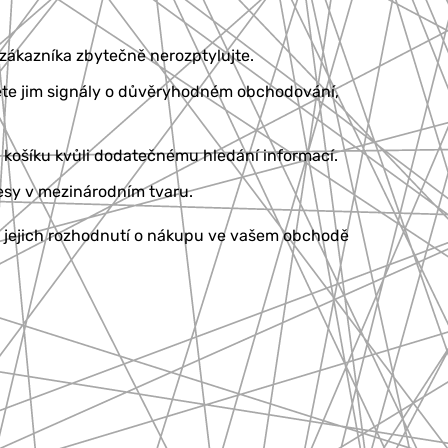
 zákazníka zbytečně nerozptylujte.
ěte jim signály o důvěryhodném obchodování,
košíku kvůli dodatečnému hledání informací.
resy v mezinárodním tvaru.
 jejich rozhodnutí o nákupu ve vašem obchodě