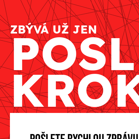
ZBÝVÁ UŽ JEN
POSL
KRO