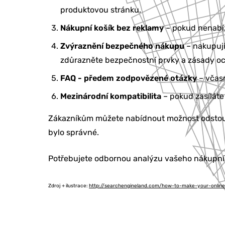
produktovou stránku.
Nákupní košík bez reklamy
– pokud nenabízí
Zvýraznění bezpečného nákupu
– nakupují
zdůrazněte bezpečnostní prvky a zásady o
FAQ - předem zodpovězené otázky
– včasn
Mezinárodní kompatibilita
– pokud zasíláte 
Zákazníkům můžete nabídnout možnost odstoup
bylo správné.
Potřebujete odbornou analýzu vašeho nákupní
Zdroj + ilustrace:
http://searchengineland.com/how-to-make-your-online