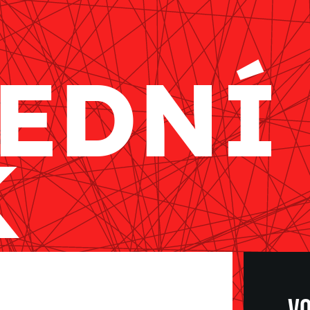
EDNÍ
K