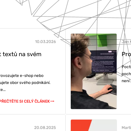
10.03.2026
Jan 
t textů na svém
Pro
Poct
poch
provozujete e-shop nebo
není
ujete obor svého podnikání.
e...
KETING
PŘEČTĚTE SI CELÝ ČLÁNEK
BU
20.08.2025
Mart