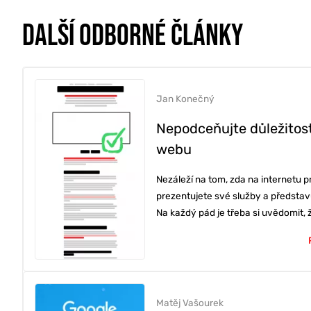
DALŠÍ ODBORNÉ ČLÁNKY
Jan Konečný
Nepodceňujte důležitos
webu
Nezáleží na tom, zda na internetu 
prezentujete své služby a představ
Na každý pád je třeba si uvědomit, ž
ONLINE MAR
TVORBA WE
Matěj Vašourek