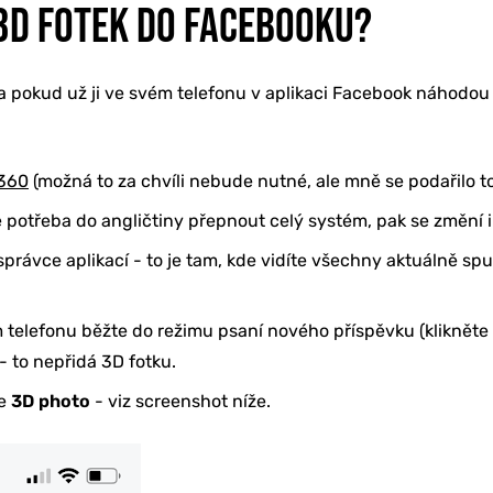
 3D FOTEK DO FACEBOOKU?
pokud už ji ve svém telefonu v aplikaci Facebook náhodou n
360
(možná to za chvíli nebude nutné, ale mně se podařilo 
e potřeba do angličtiny přepnout celý systém, pak se změní i
správce aplikací - to je tam, kde vidíte všechny aktuálně spu
elefonu běžte do režimu psaní nového příspěvku (klikněte n
 - to nepřidá 3D fotku.
te
3D photo
- viz screenshot níže.