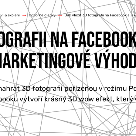
í & školení
/
Odborné články
/
Jak vložit 3D fotografii na Facebook a ja
OGRAFII NA FACEBOOK
ARKETINGOVÉ VÝHO
hrát 3D fotografii pořízenou v režimu Po
booku vytvoří krásný 3D wow efekt, kter