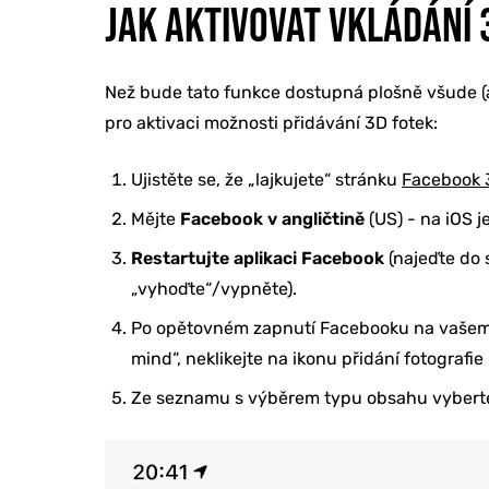
JAK AKTIVOVAT VKLÁDÁNÍ
Než bude tato funkce dostupná plošně všude (a 
pro aktivaci možnosti přidávání 3D fotek:
Ujistěte se, že „lajkujete“ stránku
Facebook 
Mějte
Facebook v angličtině
(US) - na iOS j
Restartujte aplikaci Facebook
(najeďte do 
„vyhoďte“/vypněte).
Po opětovném zapnutí Facebooku na vašem t
mind“, neklikejte na ikonu přidání fotografie
Ze seznamu s výběrem typu obsahu vyber