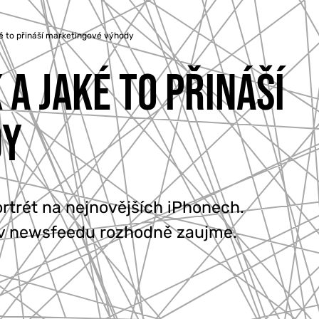
ké to přináší marketingové výhody
 A JAKÉ TO PŘINÁŠÍ
DY
rtrét na nejnovějších iPhonech.
ý v newsfeedu rozhodně zaujme.