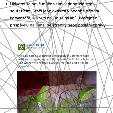
Uživatel se nově může velmi jednoduše stát
soutěžícím. Stačí jeho aktivita v podobě přidání
komentáře, kliknutí na „To se mi líbí“, zveřejnění
příspěvku na Timeline stránky nebo poslání zprávy.