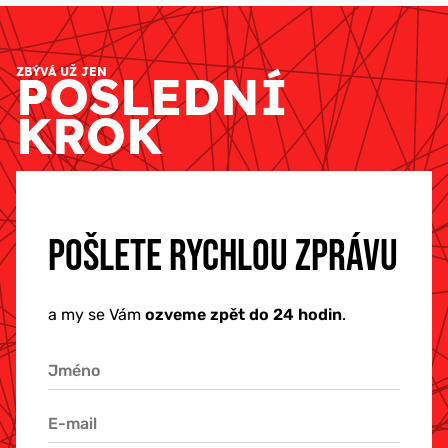
ZBÝVÁ UŽ JEN
POSLEDNÍ
KROK
POŠLETE RYCHLOU ZPRÁVU
a my se Vám
ozveme zpět do 24 hodin
.