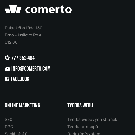
Palackého třída 150
Brno - Královo Pole
612 00
777 353 464
INFO@COMERTO.COM
FACEBOOK
ONLINE MARKETING
TVORBA WEBU
SEO
Tvorba webových stránek
PPC
Tvorba e-shopů
Sociální sítě
Redakční systém