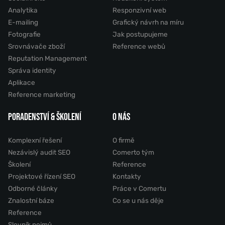
Analytika
Responzivní web
E-mailing
Grafický návrh na míru
Fotografie
Jak postupujeme
Srovnávače zboží
Reference webů
Reputation Management
Správa identity
Aplikace
Reference marketing
PORADENSTVÍ & ŠKOLENÍ
O NÁS
Komplexní řešení
O firmě
Nezávislý audit SEO
Comerto tým
Školení
Reference
Projektové řízení SEO
Kontakty
Odborné články
Práce v Comertu
Znalostní báze
Co se u nás děje
Reference
Slovník pojmů