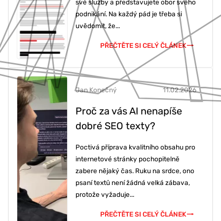
své služby a představujete obor svého
podnikání. Na každý pád je třeba si
uvědomit, že...
PŘEČTĚTE SI CELÝ ČLÁNEK
Jan Konečný
11.02.2026
Proč za vás AI nenapíše
dobré SEO texty?
Poctivá příprava kvalitního obsahu pro
internetové stránky pochopitelně
zabere nějaký čas. Ruku na srdce, ono
psaní textů není žádná velká zábava,
protože vyžaduje...
PŘEČTĚTE SI CELÝ ČLÁNEK