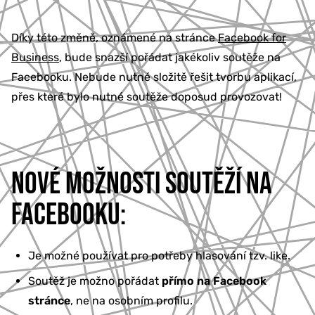
Díky této změně, oznámené na stránce
Facebook for
Business
, bude snazší pořádat jakékoliv soutěže na
Facebooku. Nebude nutné složitě řešit tvorbu aplikací,
přes které bylo nutné soutěže doposud provozovat!
NOVÉ MOŽNOSTI SOUTĚŽÍ NA
FACEBOOKU:
Je možné používat pro potřeby hlasování tzv. like.
Soutěž je možno pořádat
přímo na Facebook
stránce
, ne na osobním profilu.