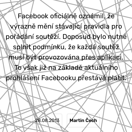
777 353 464
Facebook oficiálně oznámil, že
výrazně mění stávající pravidla pro
pořádání soutěží. Doposud bylo nutné
splnit podmínku, že každá soutěž
musí být provozována přes aplikaci.
To však již na základě aktuálního
prohlášení Facebooku přestává platit.
28.08.2013
Martin Čech