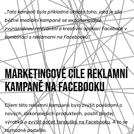
„Tato kampaň byla příkladná ukázka toho, jaká je síla
běžné mediální kampaně se exponenciálně
zvýrazněnou relevantní a kreativní aplikací Facebook v
kombinaci s reklamami na Facebooku."
MARKETINGOVÉ CÍLE REKLAMNÍ
KAMPANĚ NA FACEBOOKU
Cílem této reklamní kampaně bylo zvýšit povědomí o
nových, dokonalejších produktech, posílit prodej
výrobků a
zvýšit počet fanoušků na Facebooku
. A to se
rozhodně podařilo.