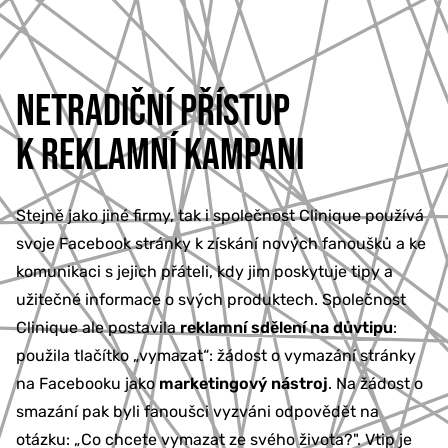
NETRADIČNÍ PŘÍSTUP
K REKLAMNÍ KAMPANI
Stejně jako jiné firmy, tak i společnost Clinique používá
svoje Facebook stránky k získání nových fanoušků a ke
komunikaci s jejich přáteli, kdy jim poskytuje tipy a
užitečné informace o svých produktech. Společnost
Clinique ale postavila
reklamní sdělení na důvtipu
:
použila tlačítko „vymazat“: žádost o vymazání stránky
na Facebooku jako
marketingový nástroj
. Na žádost o
smazání pak byli fanoušci vyzváni odpovědět na
otázku: „Co chcete vymazat ze svého života?". Vtip je