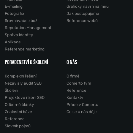
E-mailing
Grafický návrh na míru
Fotografie
Jak postupujeme
Srovnávače zboží
Reference webů
Reputation Management
Správa identity
Aplikace
Reference marketing
PORADENSTVÍ & ŠKOLENÍ
O NÁS
Komplexní řešení
O firmě
Nezávislý audit SEO
Comerto tým
Školení
Reference
Projektové řízení SEO
Kontakty
Odborné články
Práce v Comertu
Znalostní báze
Co se u nás děje
Reference
Slovník pojmů