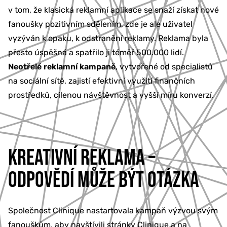
v tom, že klasická reklamní aplikace se snaží získat nové
fanoušky pozitivním sdělením, zde je ale uživatel
vyzýván k opaku, k odstranění reklamy. Reklama byla
přesto úspěšná a spatřilo ji téměř 500.000 lidí.
Neotřelé reklamní kampaně
, vytvořené od specialistů
na sociální sítě, zajistí efektivní využití finančních
prostředků, cílenou návštěvnost a vyšší míru konverzí.
KREATIVNÍ REKLAMA –
ODPOVĚDÍ MŮŽE BÝT OTÁZKA
Společnost Clinique nastartovala kampaň výzvou svým
fanouškům, aby navštívili stránky Clinique a na