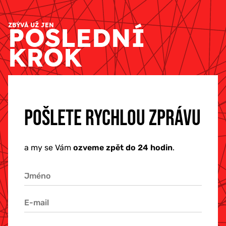
ZBÝVÁ UŽ JEN
POSLEDNÍ
KROK
POŠLETE RYCHLOU ZPRÁVU
a my se Vám
ozveme zpět do 24 hodin
.