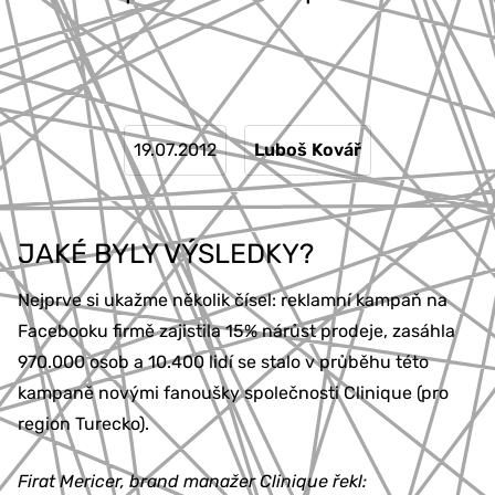
19.07.2012
Luboš Kovář
JAKÉ BYLY VÝSLEDKY?
Nejprve si ukažme několik čísel: reklamní kampaň na
Facebooku firmě zajistila 15% nárůst prodeje, zasáhla
970.000 osob a 10.400 lidí se stalo v průběhu této
kampaně novými fanoušky společnosti Clinique (pro
region Turecko).
Firat Mericer, brand manažer Clinique řekl: