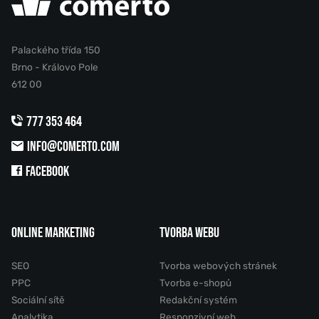
Palackého třída 150
Brno - Královo Pole
612 00
777 353 464
INFO@COMERTO.COM
FACEBOOK
ONLINE MARKETING
TVORBA WEBU
SEO
Tvorba webových stránek
PPC
Tvorba e-shopů
Sociální sítě
Redakční systém
Analytika
Responzivní web