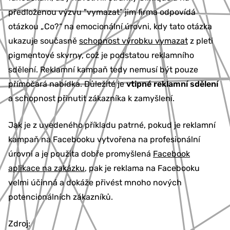
předloženou výzvu "vymazat" jim firma odpovídá
otázkou „Co?“ na emocionální úrovni, kdy tato otázka
ukazuje současně
schopnost výrobku vymazat
z pleti
pigmentové skvrny, což je podstatou reklamního
sdělení. Reklamní kampaň tedy nemusí být pouze
přímočará nabídka. Důležité je
vtipné reklamní sdělení
a schopnost přinutit zákazníka k zamyšlení.
Jak je z uvedeného příkladu patrné, pokud je reklamní
kampaň na Facebooku vytvořena na profesionální
úrovni a je použita dobře promyšlená
Facebook
aplikace na zakázku
, pak je reklama na Facebooku
velmi účinná a dokáže přivést mnoho nových
potencionálních zákazníků.
Zdroj: