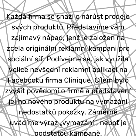
777 353 464
Každá firma se snaží o nárůst prodeje
svých produktů. Představíme vám
zajímavý nápad, jenž je založen na
zcela originální reklamní kampani pro
sociální síť. Podívejme se, jak využila
velice nevšední reklamní aplikaci na
Facebooku firma Clinique. Cílem bylo
zvýšit povědomí o firmě a představení
jejího nového produktu na vymazání
nedostatků pokožky. Záměrně
uvádíme výraz „vymazání“, neboť je
podstatou kampaně.