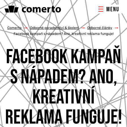
MENU
ONLINE MARKETING
Comerto
/
Odborné poradenství & školení
/
Odborné články
/
Facebook kampaň s nápadem? Ano, kreativní reklama funguje!
TVORBA WEBU
FACEBOOK KAMPAŇ
PORADENSTVÍ & ŠKOLENÍ
S NÁPADEM? ANO,
REFERENCE
KREATIVNÍ
O NÁS
REKLAMA FUNGUJE!
KONTAKTY