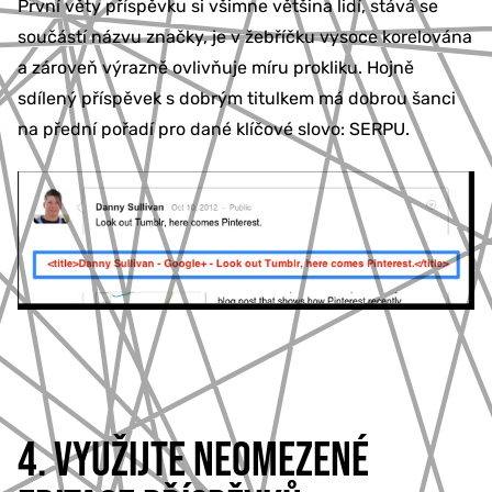
První věty příspěvku si všimne většina lidí, stává se
součástí názvu značky, je v žebříčku vysoce korelována
a zároveň výrazně ovlivňuje míru prokliku. Hojně
sdílený příspěvek s dobrým titulkem má dobrou šanci
na přední pořadí pro dané klíčové slovo: SERPU.
4. VYUŽIJTE NEOMEZENÉ