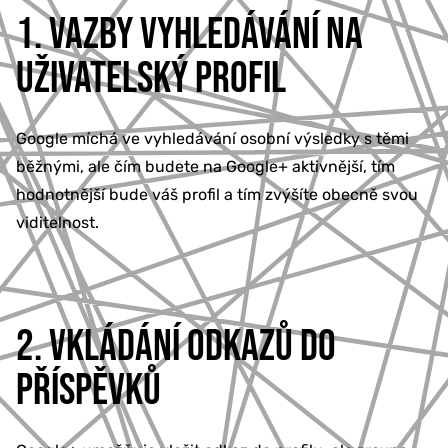
1. VAZBY VYHLEDÁVÁNÍ NA
UŽIVATELSKÝ PROFIL
Google míchá ve vyhledávání osobní výsledky s těmi
běžnými, ale čím budete na Google+ aktivnější, tím
hodnotnější bude váš profil a tím zvýšíte obecně svou
viditelnost.
2. VKLÁDÁNÍ ODKAZŮ DO
PŘÍSPĚVKŮ