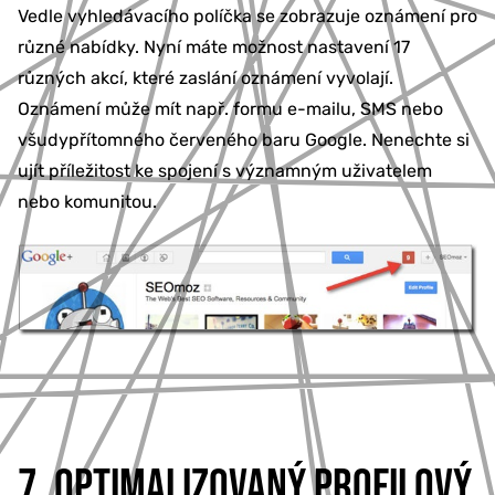
Vedle vyhledávacího políčka se zobrazuje oznámení pro
různé nabídky. Nyní máte možnost nastavení 17
různých akcí, které zaslání oznámení vyvolají.
Oznámení může mít např. formu e-mailu, SMS nebo
všudypřítomného červeného baru Google. Nenechte si
ujít příležitost ke spojení s významným uživatelem
nebo komunitou.
7. OPTIMALIZOVANÝ PROFILOVÝ