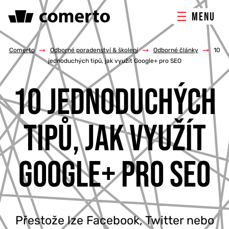
MENU
ONLINE MARKETING
Comerto
/
Odborné poradenství & školení
/
Odborné články
/
10
jednoduchých tipů, jak využít Google+ pro SEO
TVORBA WEBU
10 JEDNODUCHÝCH
PORADENSTVÍ & ŠKOLENÍ
TIPŮ, JAK VYUŽÍT
REFERENCE
GOOGLE+ PRO SEO
O NÁS
KONTAKTY
Přestože lze Facebook, Twitter nebo