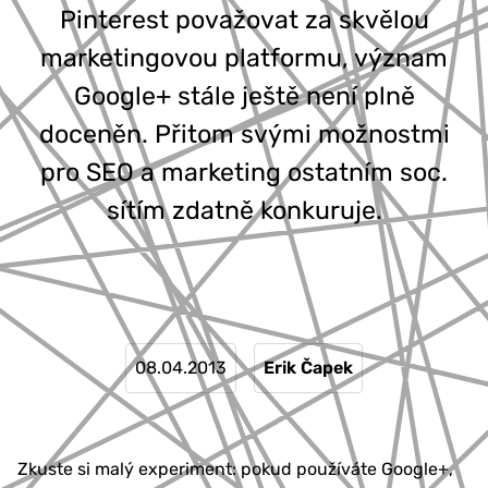
Pinterest považovat za skvělou
777 353 464
marketingovou platformu, význam
Google+ stále ještě není plně
doceněn. Přitom svými možnostmi
pro SEO a marketing ostatním soc.
sítím zdatně konkuruje.
08.04.2013
Erik Čapek
Zkuste si malý experiment: pokud používáte Google+,