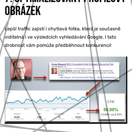
OBRÁZEK
Lepší traffic zajistí i chytlavá fotka, která je současně
viditelná i ve výsledcích vyhledávání Google. I tato
drobnost vám pomůže předběhnout konkurenci!