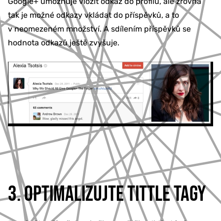
Google+ umožňuje vložit odkaz do profilu, ale zrovna
tak je možné odkazy vkládat do příspěvků, a to
v neomezeném množství. A sdílením příspěvků se
hodnota odkazů ještě zvyšuje.
3. OPTIMALIZUJTE TITTLE TAGY