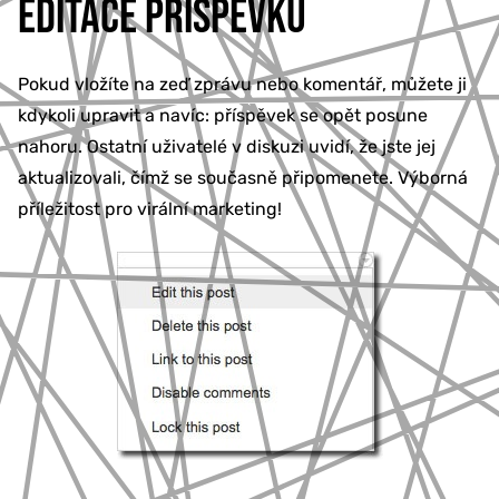
EDITACE PŘÍSPĚVKŮ
Pokud vložíte na zeď zprávu nebo komentář, můžete ji
kdykoli upravit a navíc: příspěvek se opět posune
nahoru. Ostatní uživatelé v diskuzi uvidí, že jste jej
aktualizovali, čímž se současně připomenete. Výborná
příležitost pro virální marketing!