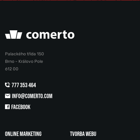
Palackého třída 150
Brno - Královo Pole
612 00
777 353 464
INFO@COMERTO.COM
FACEBOOK
ONLINE MARKETING
TVORBA WEBU