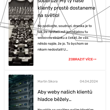
soudruzi! My ty naše
klienty prostě dostaneme
na světlo!
No podívejte, soudruzi, dneska je to
tak, že nestačí mít jen nějakou tu
webovou stránku a čekat, že vás
někdo najde, že jo. To bychom se
nikam nedostali! U...
ZOBRAZIT VÍCE
Martin Sikora
04.04.2024
Aby weby našich klientů
hladce běžely…
Neustále se snažíme našim klientům