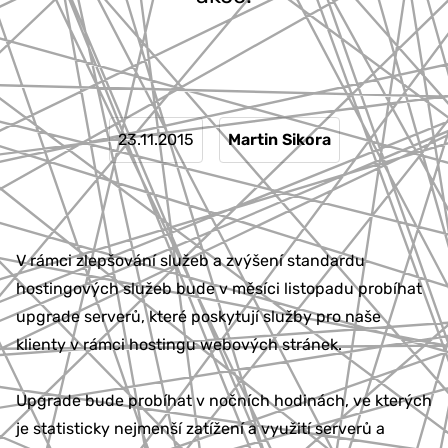
777 353 464
23.11.2015
Martin Sikora
V rámci zlepšování služeb a zvýšení standardu
hostingových služeb bude v měsíci listopadu probíhat
upgrade serverů, které poskytují služby pro naše
klienty v rámci hostingu webových stránek.
Upgrade bude probíhat v nočních hodinách, ve kterých
je statisticky nejmenší zatížení a využití serverů a