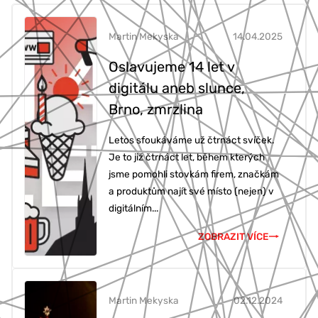
Martin Mekyska
14.04.2025
Oslavujeme 14 let v
digitálu aneb slunce,
Brno, zmrzlina
Letos sfoukáváme už čtrnáct svíček.
Je to již čtrnáct let, během kterých
jsme pomohli stovkám firem, značkám
a produktům najít své místo (nejen) v
digitálním...
ZOBRAZIT VÍCE
Martin Mekyska
02.12.2024