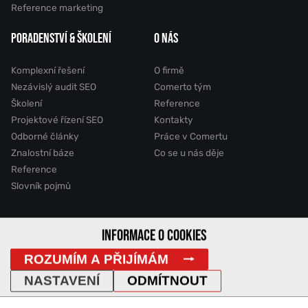
Reference marketing
PORADENSTVÍ & ŠKOLENÍ
O NÁS
Komplexní řešení
O firmě
Nezávislý audit SEO
Comerto tým
Školení
Reference
Projektové řízení SEO
Kontakty
Odborné články
Práce v Comertu
Znalostní báze
Co se u nás děje
Reference
Slovník pojmů
2011 - 2026 © Comerto, s.r.o.
INFORMACE O COOKIES
ROZUMÍM A PŘIJÍMÁM
Mapa stránek
GDPR
Cookies
Vyhledávání
DemoWeb
NASTAVENÍ
ODMÍTNOUT
IP Adresa