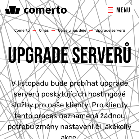
MENU
ONLINE MARKETING
Comerto
/
O nás
/
Co se u nás děje
/
Upgrade serverů
UPGRADE SERVERŮ
TVORBA WEBU
PORADENSTVÍ & ŠKOLENÍ
V listopadu bude probíhat upgrade
REFERENCE
serverů poskytujících hostingové
O NÁS
služby pro naše klienty. Pro klienty
tento proces neznamená žádnou
KONTAKTY
potřebu změny nastavení či jakékoliv
akce.