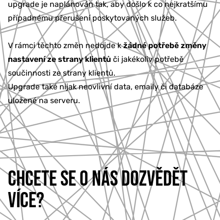
upgrade je naplánován tak, aby došlo k co nejkratšímu
případnému přerušení poskytovaných služeb.
V rámci těchto změn nedojde k
žádné potřebě změny
nastavení ze strany klientů
či jakékoliv potřebě
součinnosti ze strany klientů.
Upgrade také nijak neovlivní data, emaily či databáze
uložené na serveru.
CHCETE SE O NÁS DOZVĚDĚT
VÍCE?