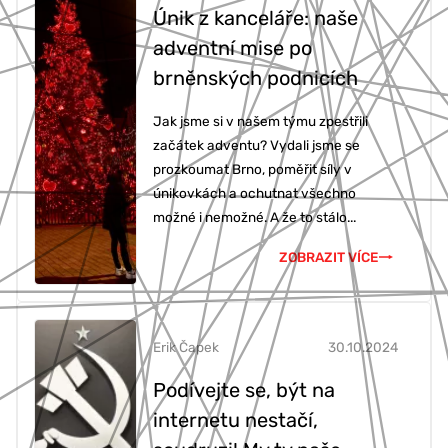
Únik z kanceláře: naše
adventní mise po
brněnských podnicích
Jak jsme si v našem týmu zpestřili
začátek adventu? Vydali jsme se
prozkoumat Brno, poměřit síly v
únikovkách a ochutnat všechno
možné i nemožné. A že to stálo...
ZOBRAZIT VÍCE
Erik Čapek
30.10.2024
Podívejte se, být na
internetu nestačí,