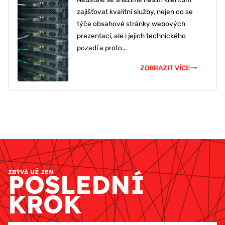
zajišťovat kvalitní služby, nejen co se
týče obsahové stránky webových
prezentací, ale i jejich technického
pozadí a proto...
ZOBRAZIT VÍCE
ZBÝVÁ UŽ JEN
POSLEDNÍ
KROK