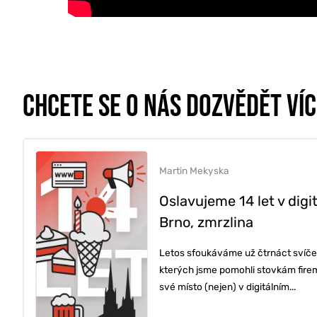
CHCETE SE O NÁS DOZVĚDĚT VÍ
Martin Mekyska
Oslavujeme 14 let v digi
Brno, zmrzlina
ONLINE MAR
Letos sfoukáváme už čtrnáct svíček.
kterých jsme pomohli stovkám fire
své místo (nejen) v digitálním...