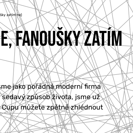
ky zatím ne)
E, FANOUŠKY ZATÍM
jsme jako pořádná moderní firma
ež sedavý způsob života, jsme už
n Cupu můžete zpětně zhlédnout