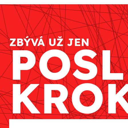
ZBÝVÁ UŽ JEN
POSL
KRO