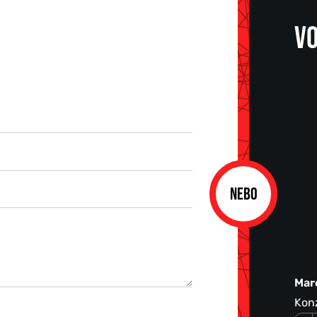
VO
NEBO
Mar
Konz