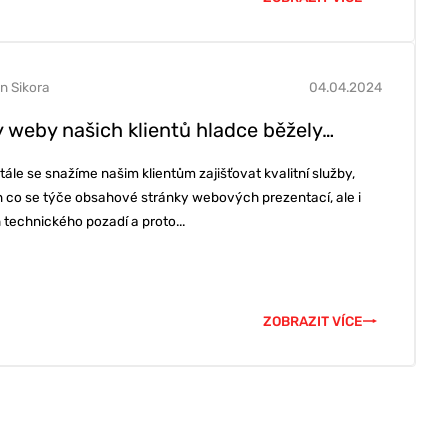
n Sikora
04.04.2024
 weby našich klientů hladce běžely…
ále se snažíme našim klientům zajišťovat kvalitní služby,
n co se týče obsahové stránky webových prezentací, ale i
h technického pozadí a proto...
ZOBRAZIT VÍCE