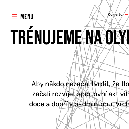
Comerto
/
MENU
TRÉNUJEME NA OLY
Aby někdo nezačal tvrdit, že t
začali rozvíjet sportovní aktiv
docela dobří v badmintonu. Vr