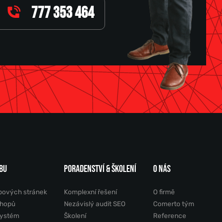
777 353 464
BU
PORADENSTVÍ & ŠKOLENÍ
O NÁS
bových stránek
Komplexní řešení
O firmě
shopů
Nezávislý audit SEO
Comerto tým
systém
Školení
Reference