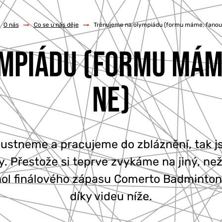
O nás
/
Co se u nás děje
/
Trénujeme na olympiádu (formu máme, fanouš
MPIÁDU (FORMU MÁM
NE)
loustneme a pracujeme do zbláznění, tak 
ity. Přestože si teprve zvykáme na jiný, n
chol finálového zápasu Comerto Badminto
díky videu níže.