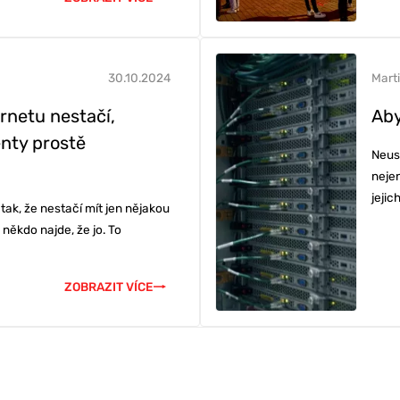
BU
Í & ŠKOLENÍ
30.10.2024
Marti
ernetu nestačí,
Aby
enty prostě
Neust
neje
jejic
 tak, že nestačí mít jen nějakou
někdo najde, že jo. To
ZOBRAZIT VÍCE