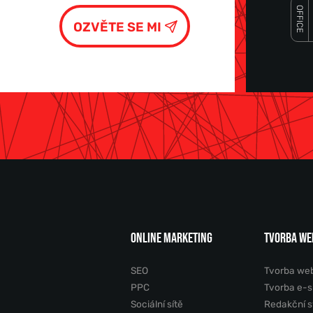
OFFICE
ONLINE MARKETING
TVORBA WE
SEO
Tvorba we
PPC
Tvorba e-
Sociální sítě
Redakční 