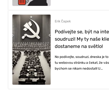
TVORBA WE
PORADENSTV
Erik Čapek
Podívejte se, být na int
soudruzi! My ty naše kli
REFERENCE
dostaneme na světlo!
No podívejte, soudruzi, dneska je to
O NÁS
tu webovou stránku a čekat, že vás 
bychom se nikam nedostali! U...
KONTAKTY