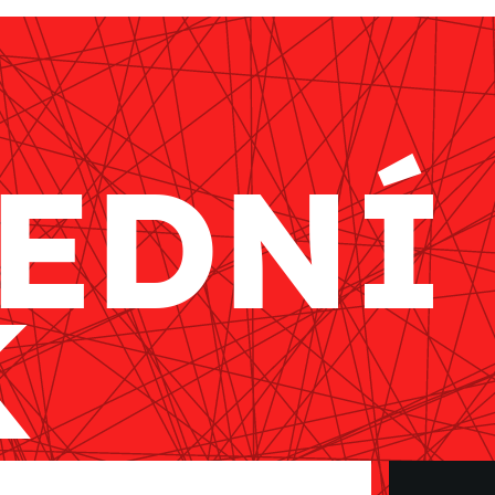
EDNÍ
K