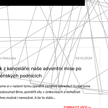
in Mekyska
02.12.2024
k z kanceláře: naše adventní mise po
ěnských podnicích
jsme si v našem týmu zpestřili začátek adventu? Vydali jsme
rozkoumat Brno, poměřit síly v únikovkách a ochutnat
hno možné i nemožné. A že to stálo...
ZOBRAZIT VÍCE