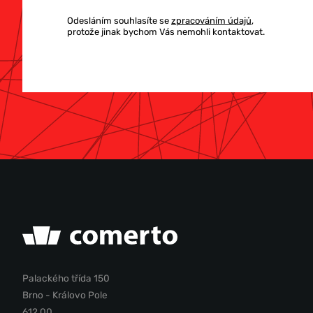
Odesláním souhlasíte se
zpracováním údajů
,
protože jinak bychom Vás nemohli kontaktovat.
Palackého třída 150
Brno - Královo Pole
612 00