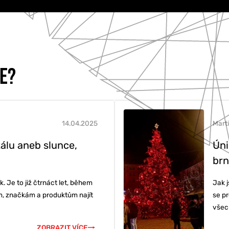
CE?
14.04.2025
Mart
tálu aneb slunce,
Úni
brn
KETING
 Je to již čtrnáct let, během
Jak 
m, značkám a produktům najít
se p
všec
ZOBRAZIT VÍCE