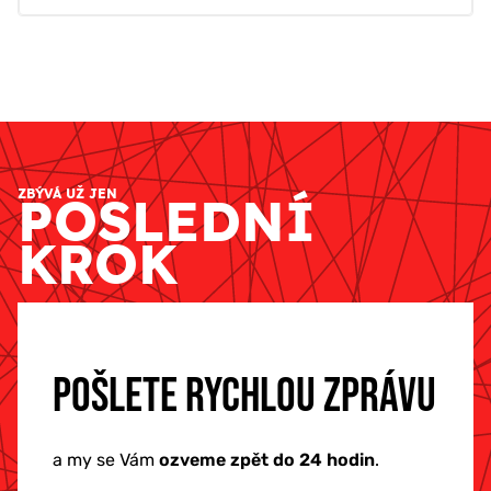
ZBÝVÁ UŽ JEN
POSLEDNÍ
KROK
POŠLETE RYCHLOU ZPRÁVU
a my se Vám
ozveme zpět do 24 hodin
.