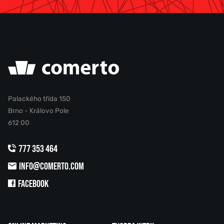
Palackého třída 150
Brno - Královo Pole
612 00
777 353 464
INFO@COMERTO.COM
FACEBOOK