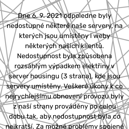
777 353 464
Dne 6. 9. 2021 odpoledne byly
nedostupné některé naše servery, na
kterých jsou umístěny i weby
některých našich klientů.
Nedostupnost byla způsobena
rozsáhlým výpadkem elektřiny v
server housingu (3 strana), kde jsou
servery umístěny. Veškeré úkony k co
nejrychlejšímu obnovení provozu byly
z naší strany prováděny po celou
dobu tak, aby nedostupnost byla co
nejkratší. Za možné problémy spojené