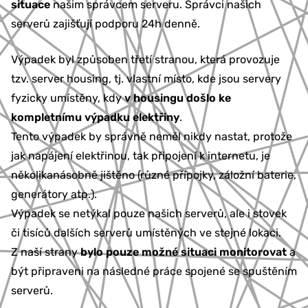
situace
našim správcem serveru. Správci našich
serverů zajišťují podporu 24h denně.
Výpadek byl způsoben třetí stranou, která provozuje
tzv. server housing, tj. vlastní místo, kde jsou servery
fyzicky umístěny, kdy
v housingu došlo ke
kompletnímu výpadku elektřiny
.
Tento výpadek by správně neměl nikdy nastat, protože
jak napájení elektřinou, tak připojení k internetu, je
několikanásobně jištěno (různé přípojky, záložní baterie,
generátory atp.).
Výpadek se netýkal pouze našich serverů, ale i stovek
či tisíců dalších serverů umístěných ve stejné lokaci.
Z naší strany
bylo pouze možné situaci monitorovat
a
být připraveni na následné práce spojené se spuštěním
serverů.