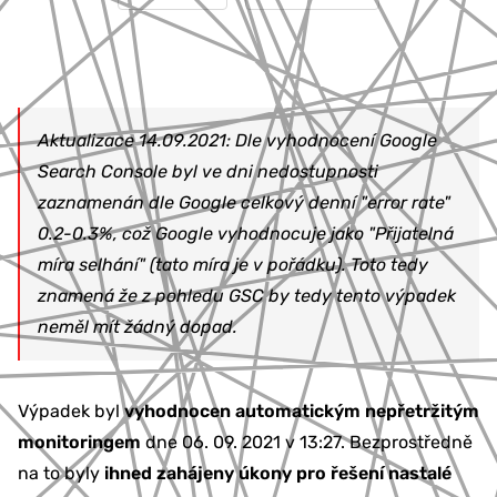
Aktualizace 14.09.2021: Dle vyhodnocení Google
Search Console byl ve dni nedostupnosti
zaznamenán dle Google celkový denní "error rate"
0.2-0.3%, což Google vyhodnocuje jako "Přijatelná
míra selhání" (tato míra je v pořádku). Toto tedy
znamená že z pohledu GSC by tedy tento výpadek
neměl mít žádný dopad.
Výpadek byl
vyhodnocen automatickým nepřetržitým
monitoringem
dne 06. 09. 2021 v 13:27. Bezprostředně
na to byly
ihned zahájeny úkony pro řešení nastalé