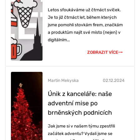
Letos sfoukáváme už čtrnáct svíček.
Je to již čtrnáct let, během kterých
jsme pomohli stovkám firem, značkám
a produktům najít své místo (nejen) v
digitálním...
ZOBRAZIT VÍCE
Martin Mekyska
02.12.2024
Únik z kanceláře: naše
adventní mise po
brněnských podnicích
Jak jsme si v našem týmu zpestřili
začátek adventu? Vydali jsme se