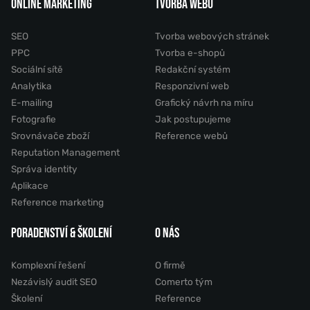
ONLINE MARKETING
TVORBA WEBU
SEO
Tvorba webových stránek
PPC
Tvorba e-shopů
Sociální sítě
Redakční systém
Analytika
Responzivní web
E-mailing
Grafický návrh na míru
Fotografie
Jak postupujeme
Srovnávače zboží
Reference webů
Reputation Management
Správa identity
Aplikace
Reference marketing
PORADENSTVÍ & ŠKOLENÍ
O NÁS
Komplexní řešení
O firmě
Nezávislý audit SEO
Comerto tým
Školení
Reference