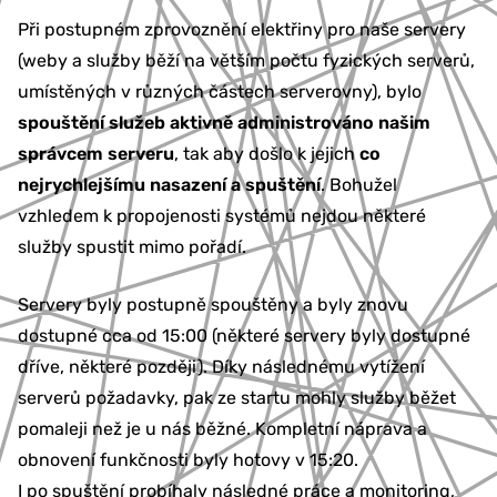
Při postupném zprovoznění elektřiny pro naše servery
(weby a služby běží na větším počtu fyzických serverů,
umístěných v různých částech serverovny), bylo
spouštění služeb aktivně administrováno našim
správcem serveru
, tak aby došlo k jejich
co
nejrychlejšímu nasazení a spuštění
. Bohužel
vzhledem k propojenosti systémů nejdou některé
služby spustit mimo pořadí.
Servery byly postupně spouštěny a byly znovu
dostupné cca od 15:00 (některé servery byly dostupné
dříve, některé později). Díky následnému vytížení
serverů požadavky, pak ze startu mohly služby běžet
pomaleji než je u nás běžné. Kompletní náprava a
obnovení funkčnosti byly hotovy v 15:20.
I po spuštění probíhaly následné práce a monitoring,