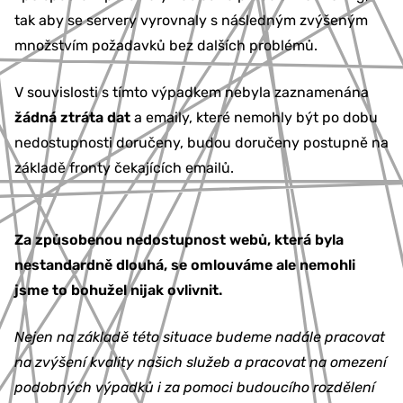
tak aby se servery vyrovnaly s následným zvýšeným
množstvím požadavků bez dalších problémů.
V souvislosti s tímto výpadkem nebyla zaznamenána
žádná ztráta dat
a emaily, které nemohly být po dobu
nedostupnosti doručeny, budou doručeny postupně na
základě fronty čekajících emailů.
Za způsobenou nedostupnost webů, která byla
nestandardně dlouhá, se omlouváme ale nemohli
jsme to bohužel nijak ovlivnit.
Nejen na základě této situace budeme nadále pracovat
na zvýšení kvality našich služeb a pracovat na omezení
podobných výpadků i za pomoci budoucího rozdělení