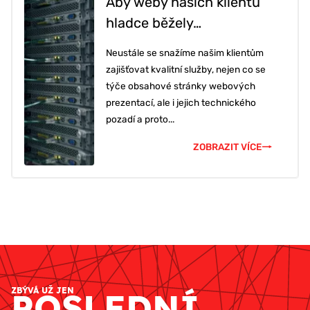
Aby weby našich klientů
hladce běžely…
Neustále se snažíme našim klientům
zajišťovat kvalitní služby, nejen co se
týče obsahové stránky webových
prezentací, ale i jejich technického
pozadí a proto...
ZOBRAZIT VÍCE
ZBÝVÁ UŽ JEN
POSLEDNÍ