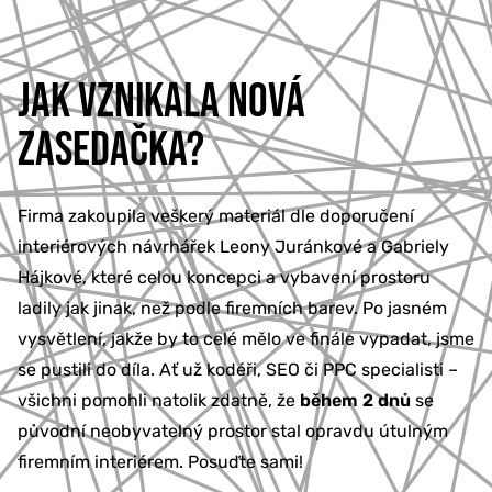
JAK VZNIKALA NOVÁ
ZASEDAČKA?
Firma zakoupila veškerý materiál dle doporučení
interiérových návrhářek Leony Juránkové a Gabriely
Hájkové, které celou koncepci a vybavení prostoru
ladily jak jinak, než podle firemních barev. Po jasném
vysvětlení, jakže by to celé mělo ve finále vypadat, jsme
se pustili do díla. Ať už kodéři, SEO či PPC specialisti –
všichni pomohli natolik zdatně, že
během 2 dnů
se
původní neobyvatelný prostor stal opravdu útulným
firemním interiérem. Posuďte sami!