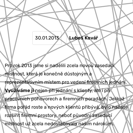
777 353 464
30.01.2013
Luboš Kovář
Pro rok 2013 jsme si nadělili zcela novou zasedací
místnost, která je konečně důstojným a
reprezentativním místem pro vedení firemních jednání.
Využíváme ji
nejen při jednání s klienty, ale i při
pracovních pohovorech a firemních poradách. Jelikož
firma pořád roste a nových klientů přibývá, bylo načase
rozšířit firemní prostory, neboť původní zasedací
místnost už zcela nedostačovala našim nárokům.