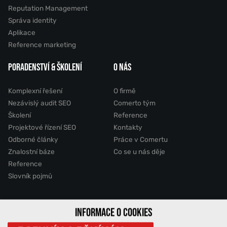
Reputation Management
Správa identity
Aplikace
Reference marketing
PORADENSTVÍ & ŠKOLENÍ
O NÁS
Komplexní řešení
O firmě
Nezávislý audit SEO
Comerto tým
Školení
Reference
Projektové řízení SEO
Kontakty
Odborné články
Práce v Comertu
Znalostní báze
Co se u nás děje
Reference
Slovník pojmů
INFORMACE O COOKIES
2011 - 2026 © Comerto, s.r.o.