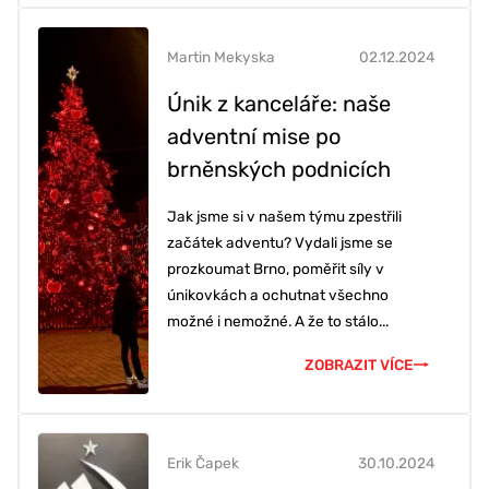
Martin Mekyska
02.12.2024
Únik z kanceláře: naše
adventní mise po
brněnských podnicích
Jak jsme si v našem týmu zpestřili
začátek adventu? Vydali jsme se
prozkoumat Brno, poměřit síly v
únikovkách a ochutnat všechno
možné i nemožné. A že to stálo...
ZOBRAZIT VÍCE
Erik Čapek
30.10.2024