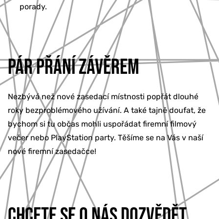
porady.
PÁR PŘÁNÍ ZÁVĚREM
Nezbývá než nové zasedací místnosti popřát dlouhé
roky bezproblémového užívání. A také tajně doufat, že
bychom si tu občas mohli uspořádat firemní filmový
večer nebo PlayStation party. Těšíme se na Vás v naší
nové firemní zasedačce!
CHCETE SE O NÁS DOZVĚDĚT