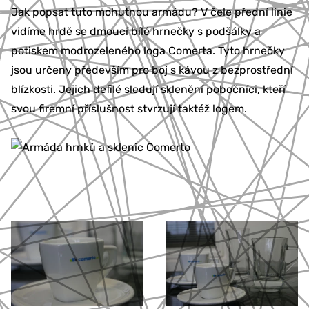
Jak popsat tuto mohutnou armádu? V čele přední linie
vidíme hrdě se dmoucí bílé hrnečky s podšálky a
potiskem modrozeleného loga Comerta. Tyto hrnečky
jsou určeny především pro boj s kávou z bezprostřední
blízkosti. Jejich defilé sledují sklenění pobočníci, kteří
svou firemní příslušnost stvrzují taktéž logem.