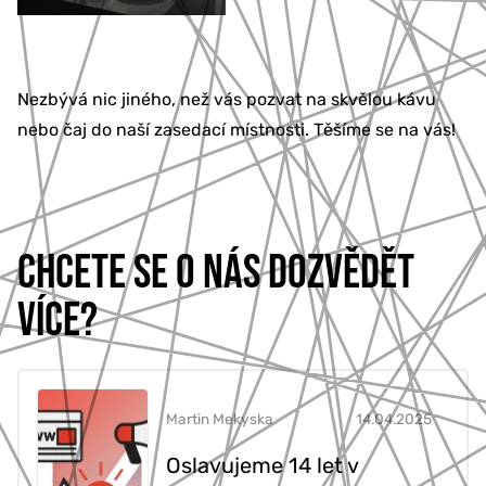
Nezbývá nic jiného, než vás pozvat na skvělou kávu
nebo čaj do naší zasedací místnosti. Těšíme se na vás!
CHCETE SE O NÁS DOZVĚDĚT
VÍCE?
Martin Mekyska
14.04.2025
Oslavujeme 14 let v