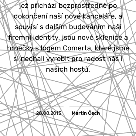
jež přichází bezprostředně po
777 353 464
dokončení naší nové kanceláře, a
souvisí s dalším budováním naší
firemní identity, jsou nové sklenice a
hrnečky s logem Comerta, které jsme
si nechali vyrobit pro radost nás i
našich hostů.
28.08.2013
Martin Čech