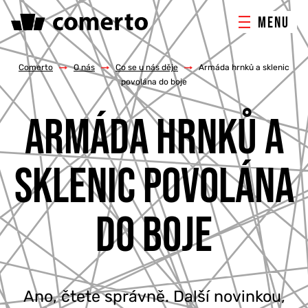
MENU
ONLINE MARKETING
Comerto
/
O nás
/
Co se u nás děje
/
Armáda hrnků a sklenic
povolána do boje
TVORBA WEBU
ARMÁDA HRNKŮ A
PORADENSTVÍ & ŠKOLENÍ
SKLENIC POVOLÁNA
REFERENCE
DO BOJE
O NÁS
KONTAKTY
Ano, čtete správně. Další novinkou,