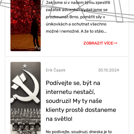
Jak jsme si v našem týmu zpestřili
začátek adventu? Vydali jsme se
prozkoumat Brno, poměřit síly v
únikovkách a ochutnat všechno
možné i nemožné. A že to stálo...
ZOBRAZIT VÍCE
Erik Čapek
30.10.2024
Podívejte se, být na
internetu nestačí,
soudruzi! My ty naše
klienty prostě dostaneme
na světlo!
No podívejte, soudruzi, dneska je to