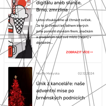
digitálu aneb slunce,
Brno, zmrzlina
Letos sfoukáváme už čtrnáct svíček.
Je to již čtrnáct let, během kterých
jsme pomohli stovkám firem, značkám
a produktům najít své místo (nejen) v
digitálním...
ZOBRAZIT VÍCE
Martin Mekyska
02.12.2024
Únik z kanceláře: naše
adventní mise po
brněnských podnicích