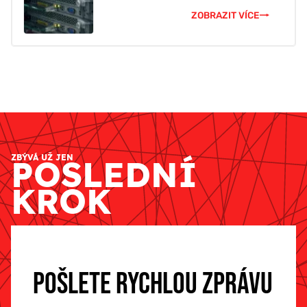
ZOBRAZIT VÍCE
ZBÝVÁ UŽ JEN
POSLEDNÍ
KROK
POŠLETE RYCHLOU ZPRÁVU