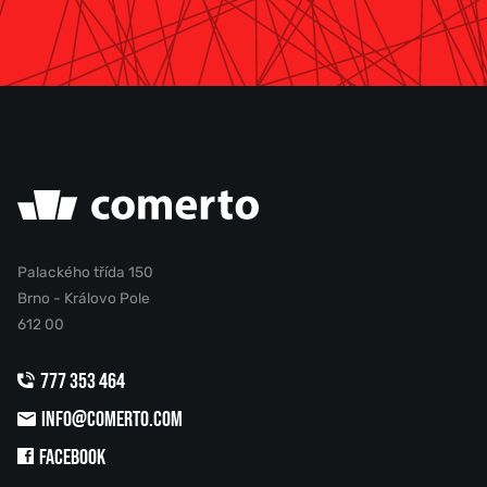
Palackého třída 150
Brno - Královo Pole
612 00
777 353 464
INFO@COMERTO.COM
FACEBOOK