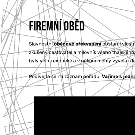
FIREMNÍ OBĚD
Slavnostní
obědové překvapení
obstaral vlast
zkušený cestovatel a milovník všeho thajského, 
byly velmi exotické a v někom mohly vyvolat do
Podívejte se na záznam pořadu:
Vaříme s jedn