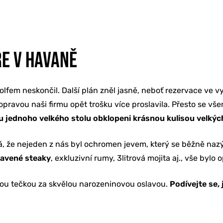
E V HAVANĚ
lfem neskončil. Další plán zněl jasně, neboť rezervace ve
opravou naši firmu opět trošku více proslavila. Přesto se vš
u jednoho velkého stolu
obklopeni krásnou kulisou velkých
elká, že nejeden z nás byl ochromen jevem, který se běžně na
ravené steaky
, exkluzivní rumy, 3litrová mojita aj., vše by
nou tečkou za skvělou narozeninovou oslavou.
Podívejte se,