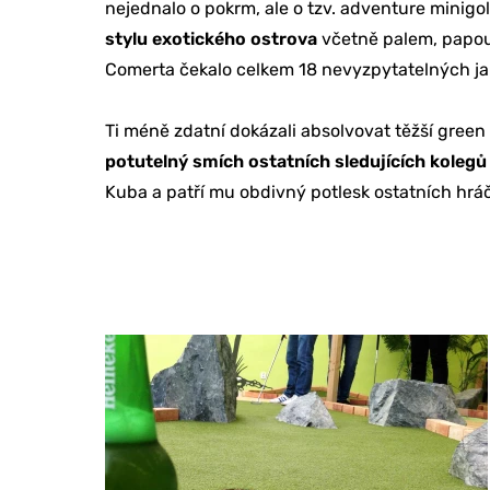
nejednalo o pokrm, ale o tzv. adventure minigol
REFERENCE
stylu exotického ostrova
včetně palem, papou
Comerta čekalo celkem 18 nevyzpytatelných ja
O NÁS
Ti méně zdatní dokázali absolvovat těžší green
potutelný smích ostatních sledujících koleg
Kuba a patří mu obdivný potlesk ostatních hrá
KONTAKTY