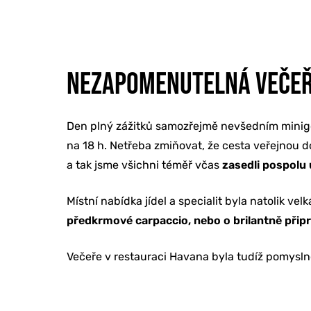
NEZAPOMENUTELNÁ VEČEŘ
Den plný zážitků samozřejmě nevšedním minigo
na 18 h. Netřeba zmiňovat, že cesta veřejnou d
a tak jsme všichni téměř včas
zasedli pospolu 
Místní nabídka jídel a specialit byla natolik v
předkrmové carpaccio, nebo o brilantně přip
Večeře v restauraci Havana byla tudíž pomysl