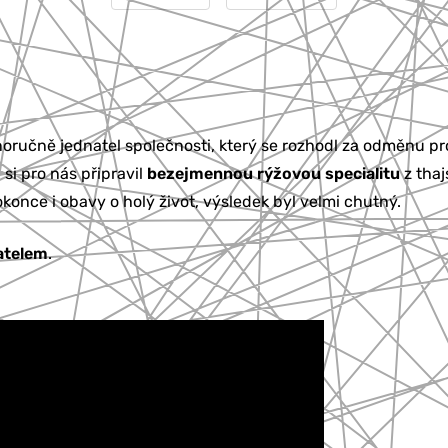
noručně jednatel společnosti, který se rozhodl za odměnu pr
si pro nás připravil
bezejmennou rýžovou specialitu
z thaj
konce i obavy o holý život, výsledek byl velmi chutný.
atelem
.