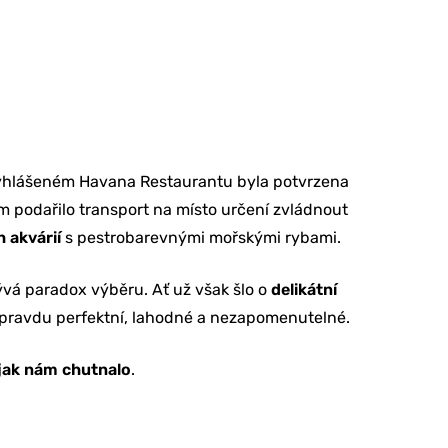
 vyhlášeném Havana Restaurantu byla potvrzena
em podařilo transport na místo určení zvládnout
 akvárií
s pestrobarevnými mořskými rybami.
zývá paradox výběru. Ať už však šlo o
delikátní
lo opravdu perfektní, lahodné a nezapomenutelné.
 jak nám chutnalo
.