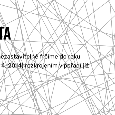
TA
ezastavitelně frčíme do roku
4. 2014) rozkrojením v pořadí již