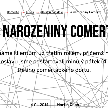
Comerto
/
O nás
/
Co se u nás děje
/
3. narozeniny Comerta
. NAROZENINY COMER
me klientům už třetím rokem, přičemž n
 oslavu jsme odstartovali minulý pátek (4. 
třetího comerťáckého dortu.
14.04.2014
Martin Čech