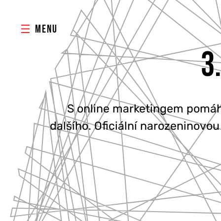
MENU
3
S online marketingem pomáhá
dalšího. Oficiální narozeninovou