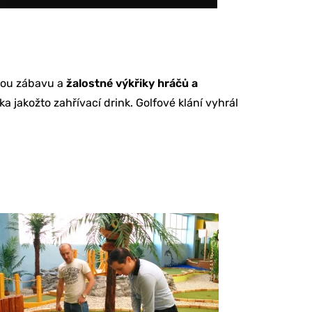
ělou zábavu a
žalostné výkřiky hráčů a
a jakožto zahřívací drink. Golfové klání vyhrál