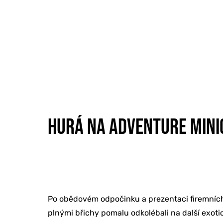
ONLINE MAR
HURÁ NA ADVENTURE MINI
TVORBA WE
PORADENSTV
Po obědovém odpočinku a prezentaci firemních 
plnými břichy pomalu odkolébali na další exotic