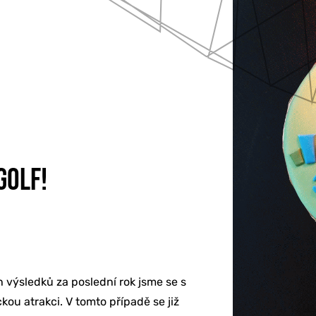
KETING
GOLF!
BU
Í & ŠKOLENÍ
výsledků za poslední rok jsme se s
kou atrakci. V tomto případě se již