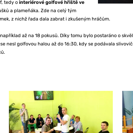
f, tedy o
interiérové golfové hřiště ve
šků a plameňáka. Zde na celý tým
mek, z nichž řada dala zabrat i zkušeným hráčům.
 například až na 18 pokusů. Díky tomu bylo postaráno o skv
ů
se nesl golfovou halou až do 16:30, kdy se podávala slivovičk
čů.