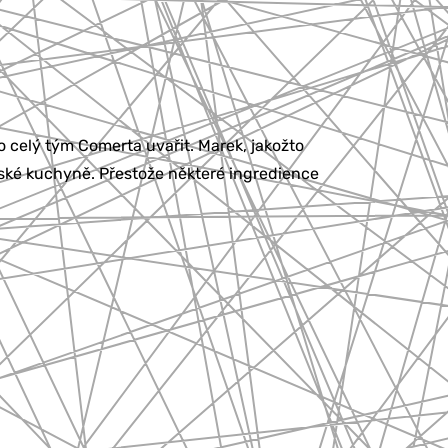
o celý tým Comerta uvařit. Marek, jakožto
ské kuchyně. Přestože některé ingredience