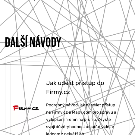
DALŠÍ NÁVODY
Jak udělit přístup do
Firmy.cz
Podrobný návod, jak nasdílet přístup
na Firmy.cz a Mapy.com pro správu a
vylepšení firemního profilu. Zvyšte
svoji důvěryhodnost a buďte vidět v
jednom z největších...