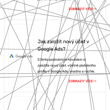
ZOBRAZIT VÍCE
Jak založit nový účet v
Google Ads?
S tímto podrobným návodem si
založíte nový účet, včetně platebního
profilu v Google Ads, snadno a rychle.
ZOBRAZIT VÍCE