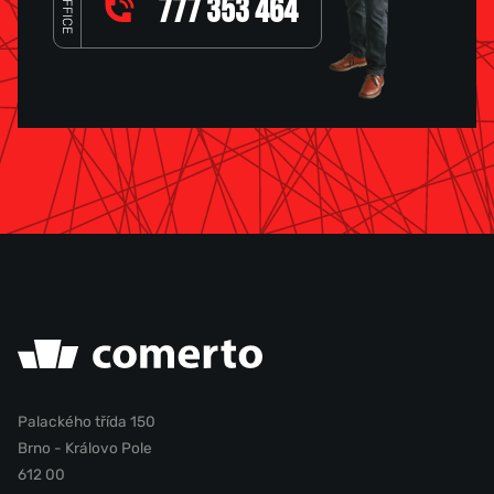
OFFICE
777 353 464
Palackého třída 150
Brno - Královo Pole
612 00