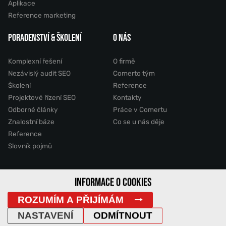
Aplikace
Reference marketing
PORADENSTVÍ & ŠKOLENÍ
O NÁS
Komplexní řešení
O firmě
Nezávislý audit SEO
Comerto tým
Školení
Reference
Projektové řízení SEO
Kontakty
Odborné články
Práce v Comertu
Znalostní báze
Co se u nás děje
Reference
Slovník pojmů
INFORMACE O COOKIES
2011 - 2026 © Comerto, s.r.o.
ROZUMÍM A PŘIJÍMÁM
Mapa stránek
GDPR
Cookies
Vyhledávání
DemoWeb
NASTAVENÍ
ODMÍTNOUT
IP Adresa