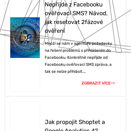
Nepřijde z Facebooku
ověřovací SMS? Návod,
jak resetovat 2fázové
ověření
Množí se nám v agentuře požadavky
na řešení problémů s přihlášením do
Facebooku. Konkrétně nepřijde od
Facebooku ověřovací SMS zpráva, a
tak se nelze přihlásit....
ZOBRAZIT VÍCE
Jak propojit Shoptet a
Google Analytics 4?