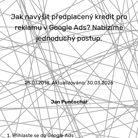
777 353 464
Jak navýšit předplacený kredit pro
reklamu v Google Ads? Nabízíme
jednoduchý postup.
25.07.2018
, Aktualizováno:
30.03.2026
Jan Punčochář
Přihlaste se do Google Ads