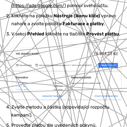
(
https://ads.google.com/
) pomocí svého účtu.
Klikněte na položku
Nástroje (ikonu klíče)
vpravo
nahoře a zvolte položku
Fakturace a platby
.
V sekci
Přehled
klikněte na tlačítko
Provést platbu
.
Zvolte metodu a částku (odpovídající rozpočtu
kampaní).
Proveďte platbu dle uvedených pokynů.