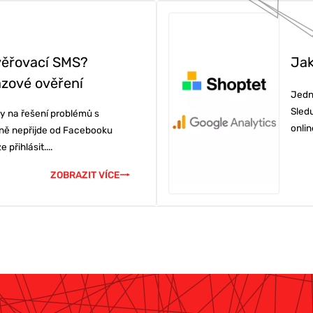
KETING
věřovací SMS?
Jak
ázové ověření
Jedn
Sledu
y na řešení problémů s
BU
onlin
ně nepřijde od Facebooku
přihlásit....
ZOBRAZIT VÍCE
Í & ŠKOLENÍ