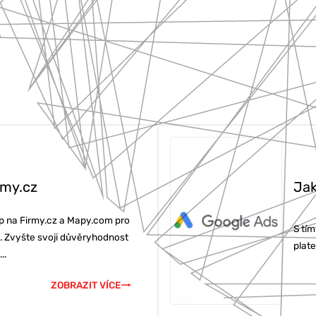
rmy.cz
Jak
up na Firmy.cz a Mapy.com pro
S tí
u. Zvyšte svoji důvěryhodnost
plate
..
ZOBRAZIT VÍCE