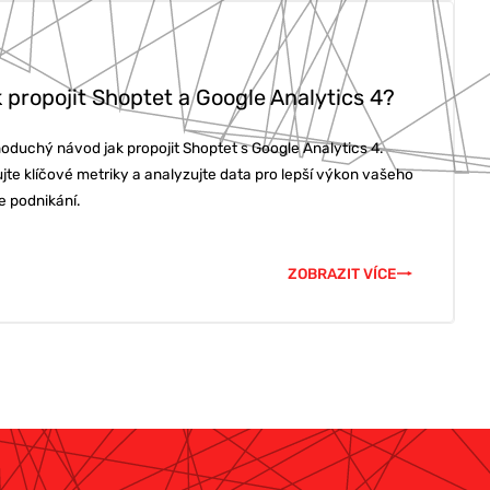
 propojit Shoptet a Google Analytics 4?
oduchý návod jak propojit Shoptet s Google Analytics 4.
jte klíčové metriky a analyzujte data pro lepší výkon vašeho
e podnikání.
ZOBRAZIT VÍCE