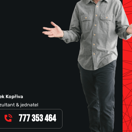
ek Kopřiva
ultant & jednatel
777 353 464