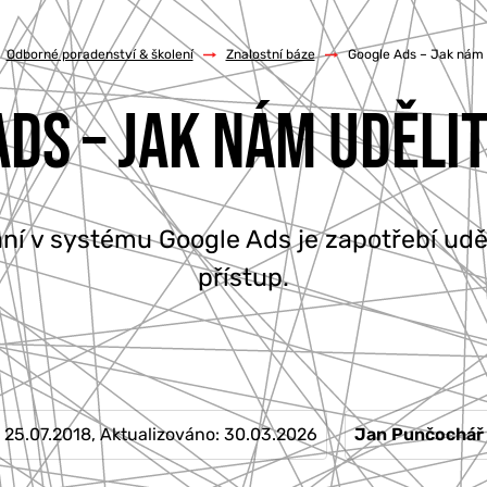
Odborné poradenství & školení
/
Znalostní báze
/
Google Ads – Jak nám u
DS – JAK NÁM UDĚLI
í v systému Google Ads je zapotřebí udě
přístup.
25.07.2018
, Aktualizováno:
30.03.2026
Jan Punčochář