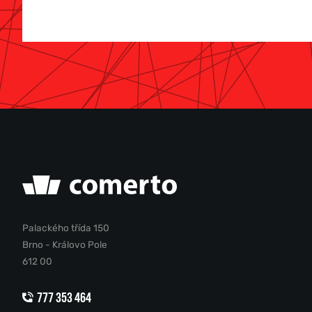
Palackého třída 150
Brno - Královo Pole
612 00
777 353 464