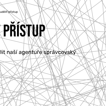
dělit přístup
T PŘÍSTUP
lit naší agentuře správcovský