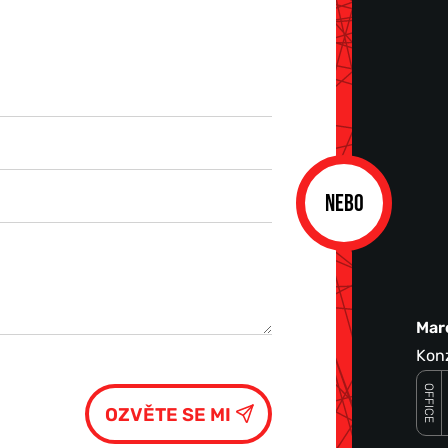
NEBO
Mar
Konz
OFFICE