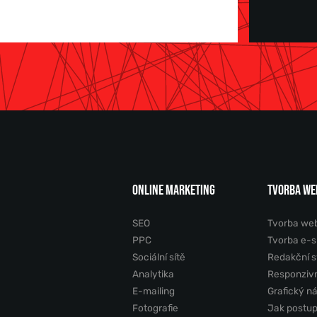
ONLINE MARKETING
TVORBA WE
SEO
Tvorba we
PPC
Tvorba e-
Sociální sítě
Redakční 
Analytika
Responziv
E-mailing
Grafický n
Fotografie
Jak postu