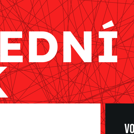
EDNÍ
K
VO