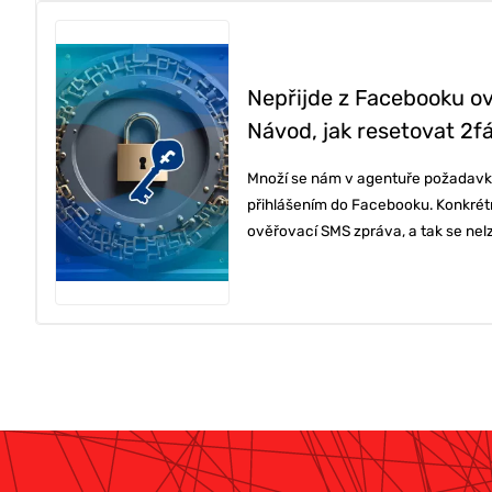
ONLINE MAR
Nepřijde z Facebooku o
Návod, jak resetovat 2f
Množí se nám v agentuře požadavk
TVORBA WE
přihlášením do Facebooku. Konkrét
ověřovací SMS zpráva, a tak se nelze 
PORADENSTV
REFERENCE