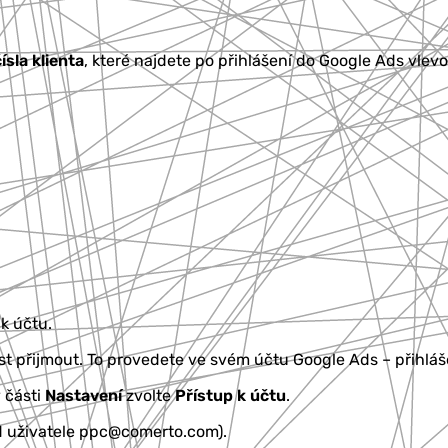
sla klienta
, které najdete po přihlášení do Google Ads vlev
k účtu.
t přijmout. To provedete ve svém účtu Google Ads – přihlá
v části
Nastavení
zvolte
Přístup k účtu
.
d uživatele ppc@comerto.com).