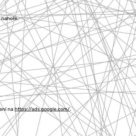
o nahoře.
šení na
https://ads.google.com/
.