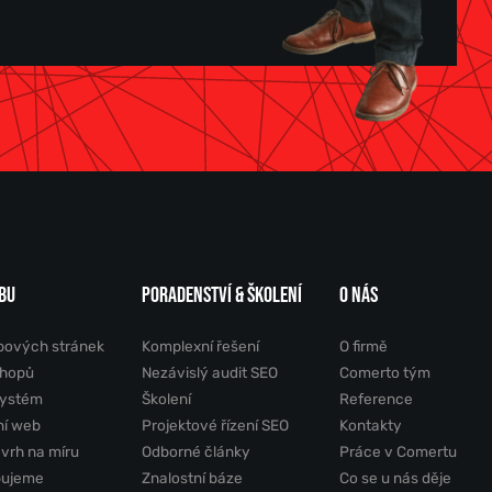
BU
PORADENSTVÍ & ŠKOLENÍ
O NÁS
bových stránek
Komplexní řešení
O firmě
shopů
Nezávislý audit SEO
Comerto tým
systém
Školení
Reference
ní web
Projektové řízení SEO
Kontakty
ávrh na míru
Odborné články
Práce v Comertu
pujeme
Znalostní báze
Co se u nás děje