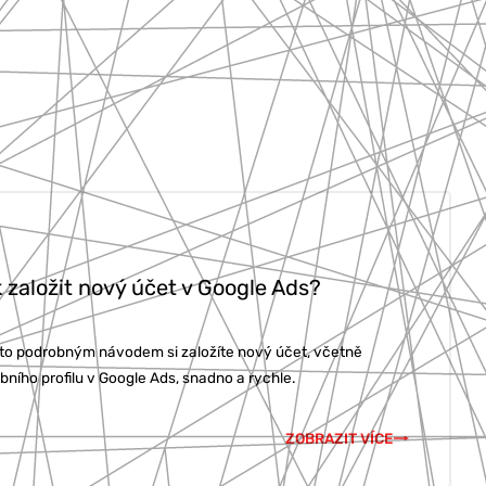
 založit nový účet v Google Ads?
mto podrobným návodem si založíte nový účet, včetně
bního profilu v Google Ads, snadno a rychle.
ZOBRAZIT VÍCE