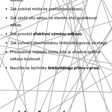
Jak vybírat místa ke zveřejnění odkazů.
Jak zjistit sílu webu, ve kterém chci publikovat
odkaz.
Jak provést
efektivní výměnu odkazů
.
Jak vytvořit dlouhodobou linkbuildingovou strategii.
Prozradíme nejlepší místa, kde je vhodné zpětné
odkazy budovat.
Naučíte se techniky
linkbuildingu přímo v praxi
.