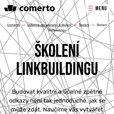
MENU
ONLINE MARKETING
Comerto
/
Odborné poradenství & školení
/
Školení
/
Školení
linkbuildingu
TVORBA WEBU
ŠKOLENÍ
PORADENSTVÍ & ŠKOLENÍ
LINKBUILDINGU
REFERENCE
O NÁS
Budovat kvalitní a účelné zpětné
KONTAKTY
odkazy není tak jednoduché, jak se
může zdát. Naučíme vás vytvářet