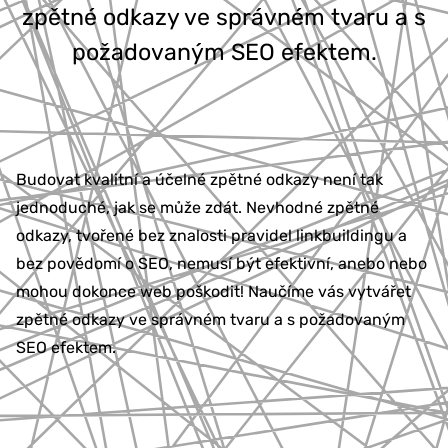
zpětné odkazy ve správném tvaru a s
777 353 464
požadovaným SEO efektem.
Budovat kvalitní a účelné zpětné odkazy není tak
jednoduché, jak se může zdát. Nevhodné zpětné
odkazy, tvořené bez znalosti pravidel linkbuildingu a
bez povědomí o SEO, nemusí být efektivní, anebo nebo
mohou dokonce web poškodit! Naučíme vás vytvářet
zpětné odkazy ve správném tvaru a s požadovaným
SEO efektem.