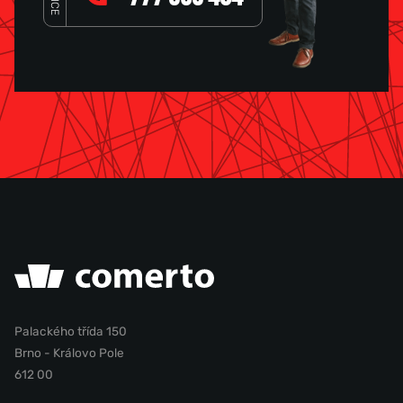
Palackého třída 150
Brno - Královo Pole
612 00