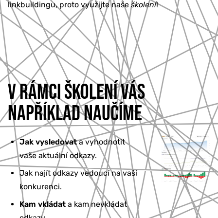
linkbuildingu, proto využijte naše
školení
!
V RÁMCI ŠKOLENÍ VÁS
NAPŘÍKLAD NAUČÍME
Jak vysledovat
a vyhodnotit
vaše aktuální odkazy.
Jak najít odkazy vedoucí na vaši
konkurenci.
Kam vkládat
a kam nevkládat
odkazy.