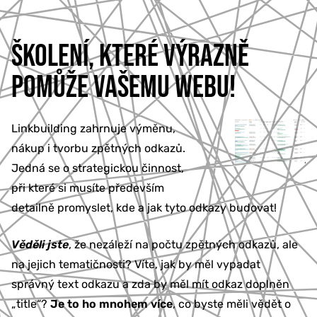
ŠKOLENÍ, KTERÉ VÝRAZNĚ
POMŮŽE VAŠEMU WEBU!
Linkbuilding zahrnuje výměnu,
nákup i tvorbu zpětných odkazů.
Jedná se o strategickou činnost,
při které si musíte především
detailně promyslet, kde a jak tyto odkazy budovat!
Věděli jste
, že nezáleží na počtu zpětných odkazů, ale
na jejich tematičnosti? Víte, jak by měl vypadat
správný text odkazu a zda by měl mít odkaz doplněn
„title“?
Je to ho mnohem více
, co byste měli vědět o