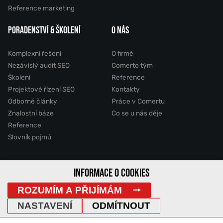
Reference marketing
PORADENSTVÍ & ŠKOLENÍ
O NÁS
Komplexní řešení
O firmě
Nezávislý audit SEO
Comerto tým
Školení
Reference
Projektové řízení SEO
Kontakty
Odborné články
Práce v Comertu
Znalostní báze
Co se u nás děje
Reference
Slovník pojmů
2011 - 2026 © Comerto, s.r.o.
INFORMACE O COOKIES
ROZUMÍM A PŘIJÍMÁM
Mapa stránek
GDPR
Cookies
Vyhledávání
DemoWeb
NASTAVENÍ
ODMÍTNOUT
IP Adresa