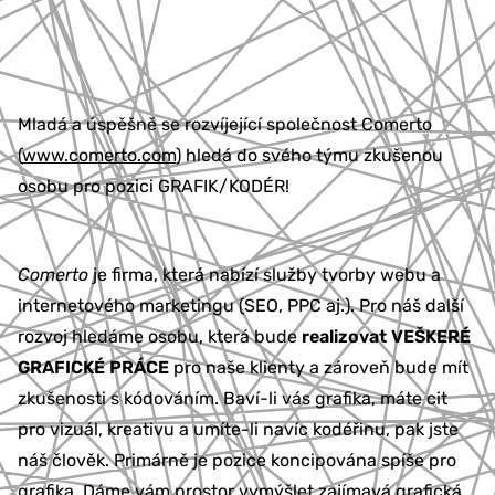
777 353 464
Mladá a úspěšně se rozvíjející společnost Comerto
(
www.comerto.com
) hledá do svého týmu zkušenou
osobu pro pozici GRAFIK/KODÉR!
Comerto
je firma, která nabízí služby tvorby webu a
internetového marketingu (SEO, PPC aj.). Pro náš další
rozvoj hledáme osobu, která bude
realizovat VEŠKERÉ
GRAFICKÉ PRÁCE
pro naše klienty a zároveň bude mít
zkušenosti s kódováním. Baví-li vás grafika, máte cit
pro vizuál, kreativu a umíte-li navíc kodéřinu, pak jste
náš člověk. Primárně je pozice koncipována spíše pro
grafika. Dáme vám prostor vymýšlet zajímavá grafická