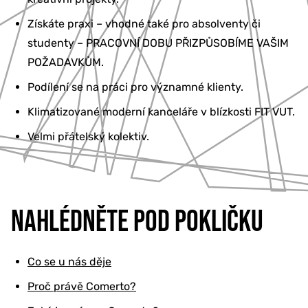
Získáte praxi – vhodné také pro absolventy či
studenty – PRACOVNÍ DOBU PŘIZPŮSOBÍME VAŠIM
POŽADAVKŮM.
Podílení se na práci pro významné klienty.
Klimatizované moderní kanceláře v blízkosti FIT VUT.
Velmi přátelský kolektiv.
NAHLÉDNĚTE POD POKLIČKU
Co se u nás děje
Proč právě Comerto?