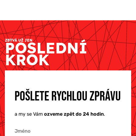
ZBÝVÁ UŽ JEN
POSLEDNÍ
KROK
POŠLETE RYCHLOU ZPRÁVU
a my se Vám
ozveme zpět do 24 hodin
.