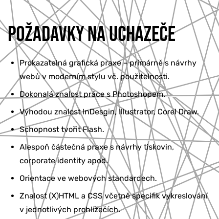
POŽADAVKY NA UCHAZEČE
Prokazatelná grafická praxe – primárně s návrhy
webů v moderním stylu vč. použitelnosti.
Dokonalá znalost práce s Photoshopem.
Výhodou znalost InDesgin, Illustrator, Corel Draw.
Schopnost tvořit Flash.
Alespoň částečná praxe s návrhy tiskovin,
corporate identity apod.
Orientace ve webových standardech.
Znalost (X)HTML a CSS včetně specifik vykreslování
v jednotlivých prohlížečích.