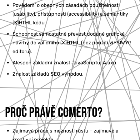
Povědomí o obecných zásadách použitelnosti
(usability), přístupnosti (accessibility) a sémantiky
(X)HTML kódu.
Schopnost samostatně převést dodané grafické
návrhy do validního (X)HTML (bez použití WYSIWYG
editoru).
Alespoň základní znalost JavaScriptu, Ajaxu.
Znalost základů SEO výhodou.
PROČ PRÁVĚ COMERTO?
Zajímavá práce s možností růstu – zajímavé a
kreativní projekty.