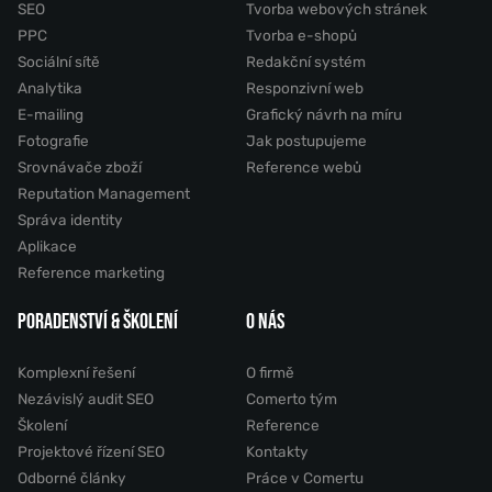
SEO
Tvorba webových stránek
PPC
Tvorba e-shopů
Sociální sítě
Redakční systém
Analytika
Responzivní web
E-mailing
Grafický návrh na míru
Fotografie
Jak postupujeme
Srovnávače zboží
Reference webů
Reputation Management
Správa identity
Aplikace
Reference marketing
PORADENSTVÍ & ŠKOLENÍ
O NÁS
Komplexní řešení
O firmě
Nezávislý audit SEO
Comerto tým
Školení
Reference
Projektové řízení SEO
Kontakty
Odborné články
Práce v Comertu