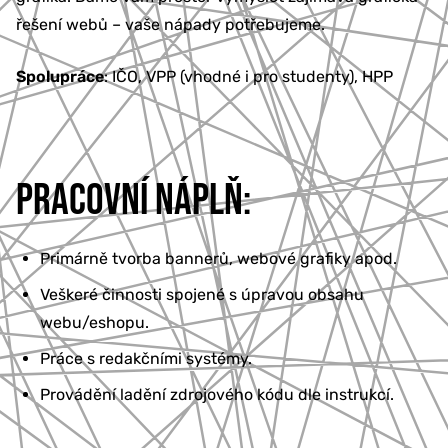
řešení webů – vaše nápady potřebujeme.
Spolupráce
: IČO, VPP (vhodné i pro studenty), HPP
PRACOVNÍ NÁPLŇ:
Primárně tvorba bannerů, webové grafiky apod.
Veškeré činnosti spojené s úpravou obsahu
webu/eshopu.
Práce s redakčními systémy.
Provádění ladění zdrojového kódu dle instrukcí.